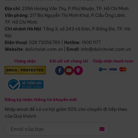
Địa chỉ
: 239A Hoàng Văn Thụ, P.Phú Nhuận, TP. Hồ Chí Minh.
Văn phòng
:
217 Bis Nguyễn Thị Minh Khai, P.Cầu Ông Lãnh,
TP. Hồ Chí Minh.
Chi nhánh Hà Nội
:
Tầng 3, số 243 xã Đàn, P.Đống Đa, TP. Hà
Nội
Điện thoại
:
028 73056789
|
Hotline
:
1900 1177
Website
:
dulichviet.com.vn
|
Email
:
info@dulichviet.com.vn
Chứng nhận
Kết nối với chúng tôi
Chấp nhận thanh toán
Đăng ký nhận thông tin khuyến mãi
Nhập email để có cơ hội giảm 50% cho chuyến đi tiếp theo
của Quý khách