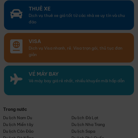
THUÊ XE
Dịch vụ thuê xe giá tốt từ các nhà xe uy tín và chu
đáo
VISA
Dịch vụ Visa nhanh, rẻ. Visa trọn gói, thủ tục đơn
giản
VÉ MÁY BAY
Vé máy bay giá rẻ nhất, nhiều khuyến mãi hấp dẫn
Trong nước
Du lịch Nam Du
Du lịch Đà Lạt
Du lịch Miền tây
Du lịch Nha Trang
Du lịch Côn Đảo
Du lịch Sapa