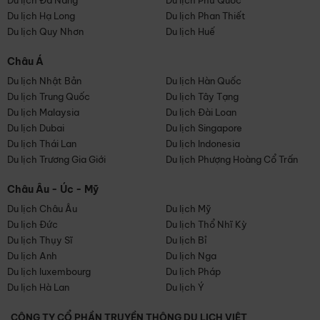
Du lịch Đà Nẵng
Du lịch Phú Quốc
Du lịch Hạ Long
Du lịch Phan Thiết
Du lịch Quy Nhơn
Du lịch Huế
Châu Á
Du lịch Nhật Bản
Du lịch Hàn Quốc
Du lịch Trung Quốc
Du lịch Tây Tạng
Du lịch Malaysia
Du lịch Đài Loan
Du lịch Dubai
Du lịch Singapore
Du lịch Thái Lan
Du lịch Indonesia
Du lịch Trương Gia Giới
Du lịch Phượng Hoàng Cổ Trấn
Châu Âu - Úc - Mỹ
Du lịch Châu Âu
Du lịch Mỹ
Du lịch Đức
Du lịch Thổ Nhĩ Kỳ
Du lịch Thụy Sĩ
Du lịch Bỉ
Du lịch Anh
Du lịch Nga
Du lịch luxembourg
Du lịch Pháp
Du lịch Hà Lan
Du lịch Ý
CÔNG TY CỔ PHẦN TRUYỀN THÔNG DU LỊCH VIỆT