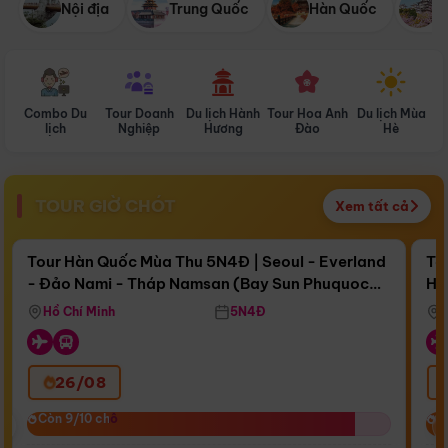
Nội địa
Trung Quốc
Hàn Quốc
N
Combo Du
Tour Doanh
Du lịch Hành
Tour Hoa Anh
Du lịch Mùa
D
lịch
Nghiệp
Hương
Đào
Hè
TOUR GIỜ CHÓT
Xem tất cả
Điểm nổi bật
Còn
15 ngày 10:39:41
Cò
Tour Hàn Quốc Mùa Thu 5N4Đ | Seoul - Everland
To
- Đảo Nami - Tháp Namsan (Bay Sun Phuquoc
Hò
Bay Sun Phuquoc Airways
Tặ
Airways)
Aq
Hồ Chí Minh
5N4Đ
26/08
‹
Còn 9/10 chỗ
Còn 9/10 chỗ
C
C