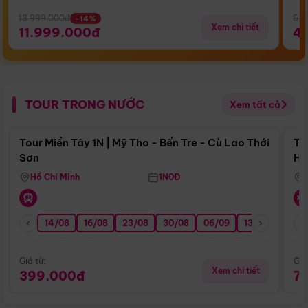
13.999.000đ
5.5
-14%
Xem chi tiết
11.999.000đ
4
TOUR TRONG NƯỚC
Xem tất cả
Điểm nổi bật
Tour Miền Tây 1N | Mỹ Tho - Bến Tre - Cù Lao Thới
To
Sơn
Hu
Hồ Chí Minh
1N0Đ
14/08
16/08
23/08
30/08
06/09
13/09
20/0
Giá từ:
Giá
Xem chi tiết
399.000đ
7