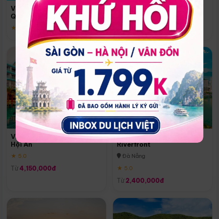
Quoc
Vinpearl Resort & Spa Phu
Phú Quốc
Quoc
★ 5.0
★ 5.0
Vinpearl Resort & Golf Nam
Melia Vinpearl Danang
Hội An
Riverfront
★ 5.0
Đà Nẵng
Từ
4,150,000đ
★ 5.0
Từ
2,400,000đ