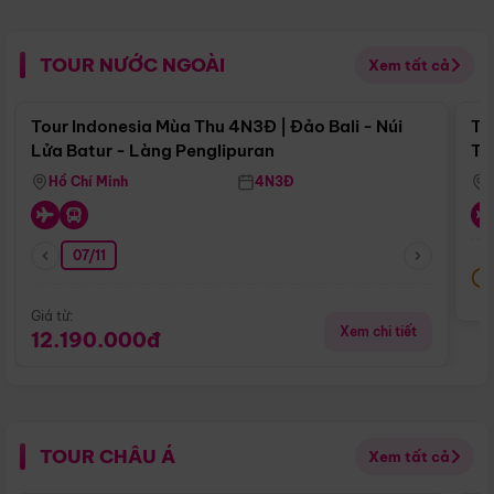
TOUR NƯỚC NGOÀI
Xem tất cả
Điểm nổi bật
Tour Indonesia Mùa Thu 4N3Đ | Đảo Bali - Núi
To
Lửa Batur - Làng Penglipuran
Tr
Hồ Chí Minh
4N3Đ
07/11
Giá từ:
Xem chi tiết
12.190.000đ
TOUR CHÂU Á
Xem tất cả
Điểm nổi bật