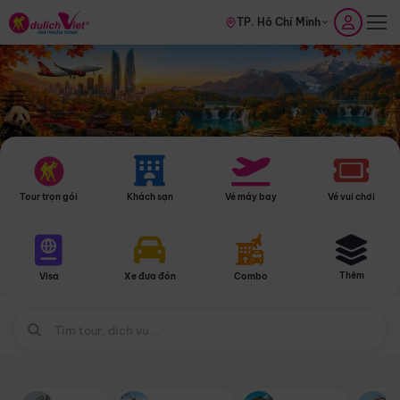
TP. Hồ Chí Minh
Tour trọn gói
Khách sạn
Vé máy bay
Vé vui chơi
Thêm
Visa
Xe đưa đón
Combo