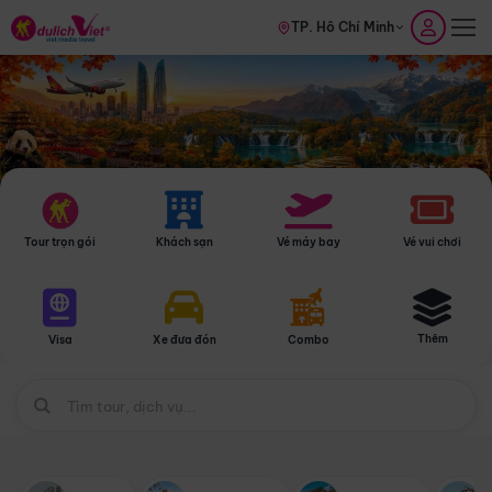
TP. Hồ Chí Minh
Tour trọn gói
Khách sạn
Vé máy bay
Vé vui chơi
Thêm
Visa
Xe đưa đón
Combo