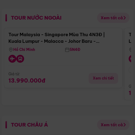
TOUR NƯỚC NGOÀI
Xem tất cả
Điểm nổi bật
Tour Malaysia - Singapore Mùa Thu 4N3Đ |
To
Kuala Lumpur - Malacca - Johor Baru -
Lử
Singapore
Hồ Chí Minh
5N4Đ
Giá từ:
Xem chi tiết
13.990.000đ
Giá
1
TOUR CHÂU Á
Xem tất cả
Điểm nổi bật