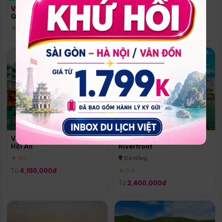
Quoc
Vinpearl Resort & Spa Phu
Phú Quốc
Quoc
★ 5.0
★ 5.0
Vinpearl Resort & Golf Nam
Melia Vinpearl Danang
Hội An
Riverfront
★ 5.0
Đà Nẵng
Từ
4,150,000đ
★ 5.0
Từ
2,400,000đ