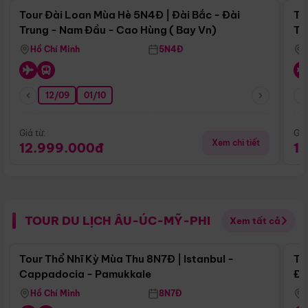
Tour Đài Loan Mùa Hè 5N4Đ | Đài Bắc - Đài
To
Trung - Nam Đầu - Cao Hùng ( Bay Vn)
Tr
Hồ Chí Minh
5N4Đ
12/09
01/10
Giá từ:
Giá
Xem chi tiết
12.999.000đ
1
TOUR DU LỊCH ÂU-ÚC-MỸ-PHI
Xem tất cả
Điểm nổi bật
Tour Thổ Nhĩ Kỳ Mùa Thu 8N7Đ | Istanbul -
To
Cappadocia - Pamukkale
Đế
Hồ Chí Minh
8N7Đ