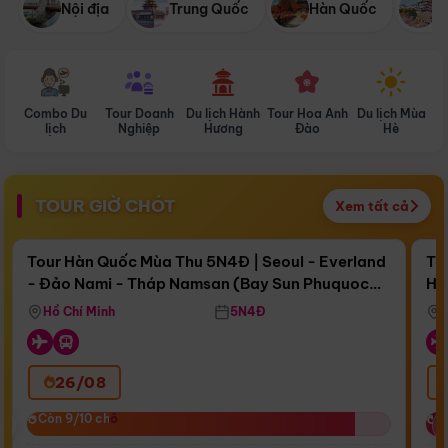
Nội địa
Trung Quốc
Hàn Quốc
N
Combo Du
Tour Doanh
Du lịch Hành
Tour Hoa Anh
Du lịch Mùa
D
lịch
Nghiệp
Hương
Đào
Hè
TOUR GIỜ CHÓT
Xem tất cả
Điểm nổi bật
Còn
16 ngày 20:34:38
Cò
Tour Hàn Quốc Mùa Thu 5N4Đ | Seoul - Everland
To
- Đảo Nami - Tháp Namsan (Bay Sun Phuquoc
Hò
Bay Sun Phuquoc Airways
Tặ
Airways)
Aq
Hồ Chí Minh
5N4Đ
26/08
‹
Còn 9/10 chỗ
Còn 9/10 chỗ
C
C