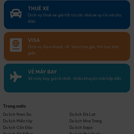
THUÊ XE
Dịch vụ thuê xe giá tốt từ các nhà xe uy tín và chu
đáo
VISA
Dịch vụ Visa nhanh, rẻ. Visa trọn gói, thủ tục đơn
giản
VÉ MÁY BAY
Vé máy bay giá rẻ nhất, nhiều khuyến mãi hấp dẫn
Trong nước
Du lịch Nam Du
Du lịch Đà Lạt
Du lịch Miền tây
Du lịch Nha Trang
Du lịch Côn Đảo
Du lịch Sapa