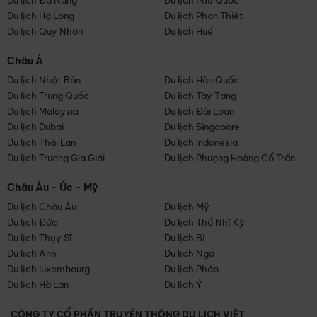
Du lịch Đà Nẵng
Du lịch Phú Quốc
Du lịch Hạ Long
Du lịch Phan Thiết
Du lịch Quy Nhơn
Du lịch Huế
Châu Á
Du lịch Nhật Bản
Du lịch Hàn Quốc
Du lịch Trung Quốc
Du lịch Tây Tạng
Du lịch Malaysia
Du lịch Đài Loan
Du lịch Dubai
Du lịch Singapore
Du lịch Thái Lan
Du lịch Indonesia
Du lịch Trương Gia Giới
Du lịch Phượng Hoàng Cổ Trấn
Châu Âu - Úc - Mỹ
Du lịch Châu Âu
Du lịch Mỹ
Du lịch Đức
Du lịch Thổ Nhĩ Kỳ
Du lịch Thụy Sĩ
Du lịch Bỉ
Du lịch Anh
Du lịch Nga
Du lịch luxembourg
Du lịch Pháp
Du lịch Hà Lan
Du lịch Ý
CÔNG TY CỔ PHẦN TRUYỀN THÔNG DU LỊCH VIỆT