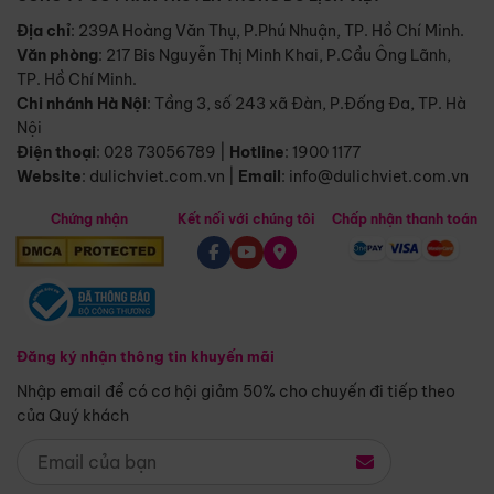
Địa chỉ
: 239A Hoàng Văn Thụ, P.Phú Nhuận, TP. Hồ Chí Minh.
Văn phòng
:
217 Bis Nguyễn Thị Minh Khai, P.Cầu Ông Lãnh,
TP. Hồ Chí Minh.
Chi nhánh Hà Nội
:
Tầng 3, số 243 xã Đàn, P.Đống Đa, TP. Hà
Nội
Điện thoại
:
028 73056789
|
Hotline
:
1900 1177
Website
:
dulichviet.com.vn
|
Email
:
info@dulichviet.com.vn
Chứng nhận
Kết nối với chúng tôi
Chấp nhận thanh toán
Đăng ký nhận thông tin khuyến mãi
Nhập email để có cơ hội giảm 50% cho chuyến đi tiếp theo
của Quý khách