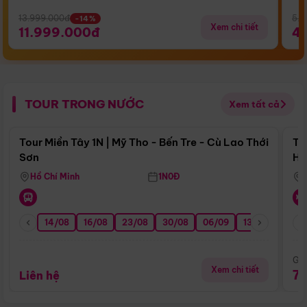
13.999.000đ
5.5
-14%
Xem chi tiết
11.999.000đ
4
TOUR TRONG NƯỚC
Xem tất cả
Điểm nổi bật
Tour Miền Tây 1N | Mỹ Tho - Bến Tre - Cù Lao Thới
To
Sơn
Hu
Hồ Chí Minh
1N0Đ
14/08
16/08
23/08
30/08
06/09
13/09
20/0
Giá
Xem chi tiết
7
Liên hệ