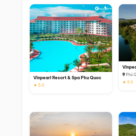
Vinpe
Phú 
Vinpearl Resort & Spa Phu Quoc
★ 5.0
★ 5.0