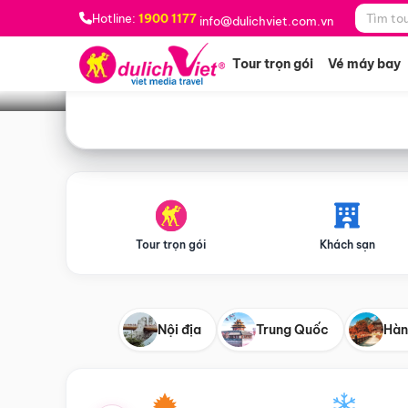
Bạn muốn đi đâu?
*
Hotline:
1900 1177
info@dulichviet.com.vn
Tour trọn gói
Vé máy bay
Tour trọn gói
Khách sạn
Nội địa
Trung Quốc
Hàn