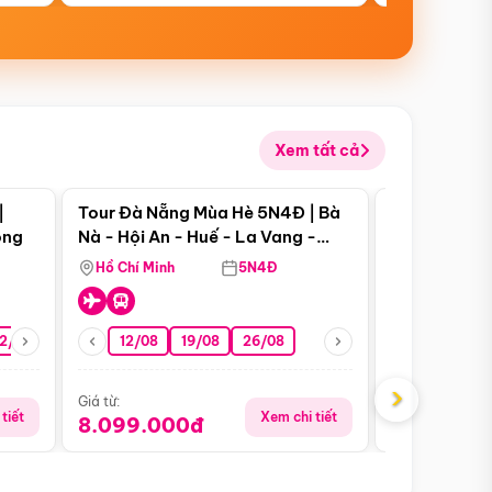
Xem tất cả
 bật
Điểm nổi bật
|
Tour Đà Nẵng Mùa Hè 5N4Đ | Bà
Tour Đà Nẵn
ong
Nà - Hội An - Huế - La Vang -
Nà - Hội An
Động Thiên Đường
Nha
Hồ Chí Minh
5N4Đ
Hồ Chí Minh
2/08
26/08
05/09
12/08
19/08
09/09
26/08
12/09
13/08
›
Giá từ:
Giá từ:
tiết
Xem chi tiết
8.099.000đ
6.899.00