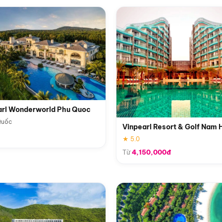
arl Wonderworld Phu Quoc
Quốc
Vinpearl Resort & Golf Nam 
★ 5.0
Từ
4,150,000đ