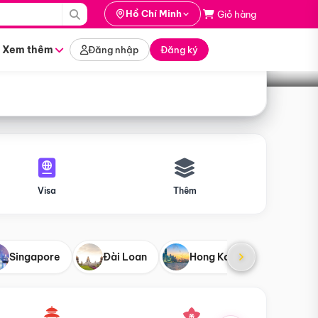
i hành
Hồ Chí Minh
Giỏ hàng
Tìm tour
tháng nào
Xem thêm
Đăng nhập
Đăng ký
Visa
Thêm
Singapore
Đài Loan
Hong Kong
Mỹ