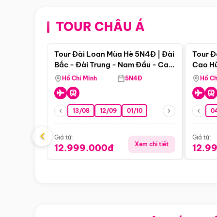
TOUR CHÂU Á
Điểm nổi bật
Tour Đài Loan Mùa Hè 5N4Đ | Đài
Tour Đ
Bắc - Đài Trung - Nam Đầu - Cao
Cao Hù
Hùng ( Bay Vn)
(Bay V
Hồ Chí Minh
5N4Đ
Hồ Ch
13/08
12/09
01/10
0
‹
Giá từ:
Giá từ:
Xem chi tiết
12.999.000đ
12.9