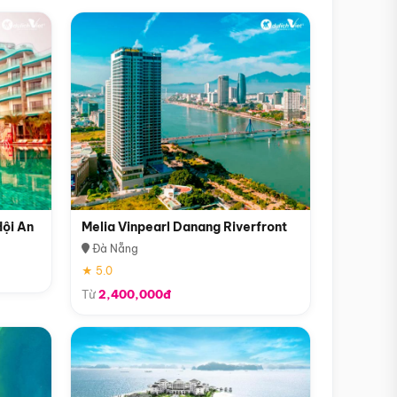
Hội An
Melia Vinpearl Danang Riverfront
Đà Nẵng
★ 5.0
Từ
2,400,000đ