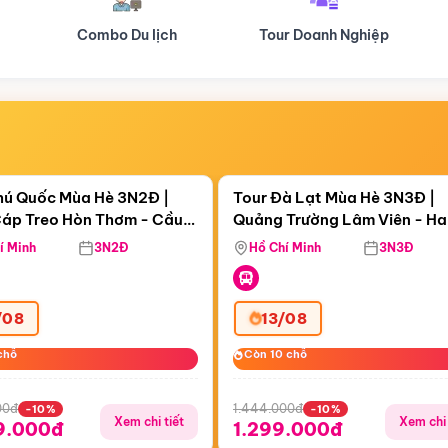
Tour Doanh Nghiệp
Du lịch Hành Hương
Điểm nổi bật
Điểm nổi
ngày 14:43:17
Còn
05 ngày 14:43:17
hú Quốc Mùa Hè 3N2Đ |
Tour Đà Lạt Mùa Hè 3N3Đ |
áp Treo Hòn Thơm - Cầu
Quảng Trường Lâm Viên - H
áp Treo Hòn Thơm
Công Viên Nước Aquatopia
Hill - Puppy Farm
í Minh
3N2Đ
Hồ Chí Minh
3N3Đ
/08
13/08
chỗ
chỗ
Còn 10 chỗ
Còn 10 chỗ
00đ
1.444.000đ
-10%
-10%
Xem chi tiết
Xem chi 
9.000đ
1.299.000đ