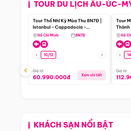
TOUR DU LỊCH ÂU-ÚC-M
Điểm nổi bật
Tour Thổ Nhĩ Kỳ Mùa Thu 8N7Đ |
Tour M
Istanbul - Cappadocia -
Thành 
Pamukkale
Thiên 
Hồ Chí Minh
8N7Đ
Hồ Ch
10/12
1
‹
Giá từ:
Giá từ:
Xem chi tiết
60.990.000đ
112.
KHÁCH SẠN NỔI BẬT