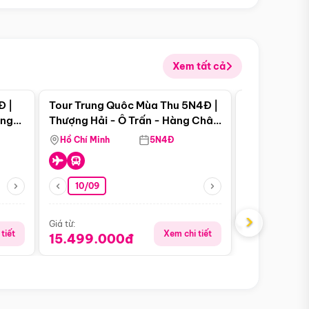
Xem tất cả
 bật
Điểm nổi bật
Đ |
Tour Trung Quôc Mùa Thu 5N4Đ |
Tour Trung
àng
Thượng Hải - Ô Trấn - Hàng Châu
| Thành Đô 
(Tour Không Shopping)
Viên Gấu Tr
Hồ Chí Minh
5N4Đ
Hồ Chí Minh
10/09
Giá từ:
16.999.0
›
Giá từ:
tiết
Xem chi tiết
15.499.000đ