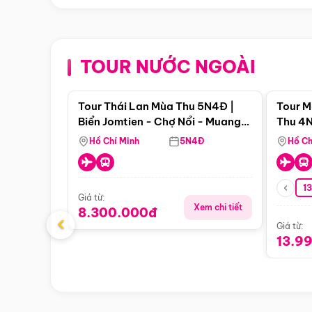
TOUR NƯỚC NGOÀI
Điểm nổi bật
Tour Thái Lan Mùa Thu 5N4Đ |
Tour M
Biển Jomtien - Chợ Nổi - Muang
Thu 4N
Boran - Suanthai (Bay Vietnam
Malacc
Hồ Chí Minh
5N4Đ
Hồ Ch
Airlines)
Singa
1
Giá từ:
Xem chi tiết
8.300.000đ
‹
Giá từ:
13.9