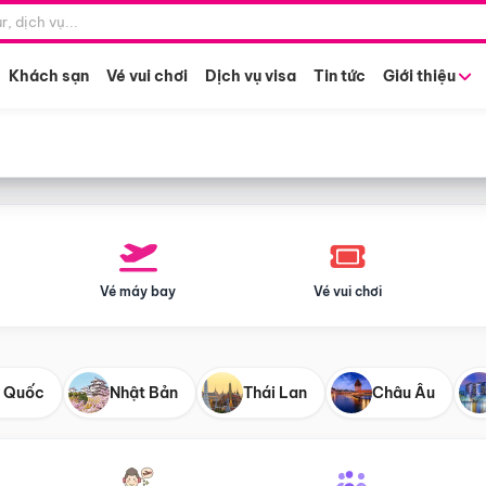
Điểm khởi hành
Tháng khở
Hồ Chí Minh
Bất kỳ 
Khách sạn
Vé vui chơi
Dịch vụ visa
Tin tức
Giới thiệu
Vé máy bay
Vé vui chơi
 Quốc
Nhật Bản
Thái Lan
Châu Âu