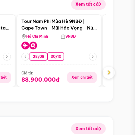
Xem tất cả
 bật
Điểm nổi bật
Tour Nam Phi Mùa Hè 9N8Đ |
Tour Mỹ Mùa
star
Cape Town - Mũi Hảo Vọng - Núi
Hoa Kỳ - Me
Bàn - Johannesburg - Pretoria -
Hồ Chí Minh
9N8Đ
Hồ Chí Minh
Safari - Lodge
28/08
30/10
29/08
›
Giá từ:
Giá từ:
tiết
Xem chi tiết
88.900.000đ
59.900.
Xem tất cả