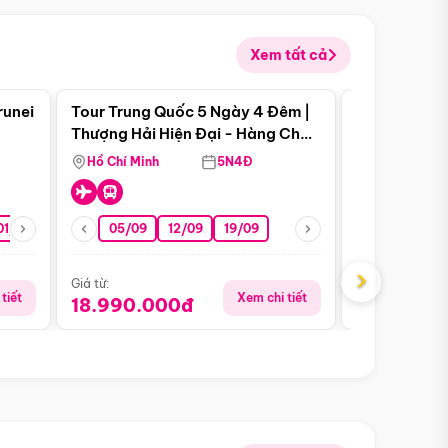
Xem tất cả
 bật
Điểm nổi bật
runei
Tour Trung Quốc 5 Ngày 4 Đêm |
Tour Trung 
Tour Hè
Thượng Hải Hiện Đại - Hàng Châu
Ân Thi - Trư
Nên Thơ - Ô Trấn Cổ Kính
Hồ Chí Minh
5N4Đ
Hồ Chí Minh
01/10
15/10
29/10
05/09
12/09
19/09
16/08
›
Giá từ:
Giá từ:
tiết
Xem chi tiết
18.990.000đ
16.990.0