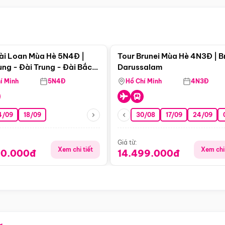
Điểm nổi bật
Điểm nổi
ài Loan Mùa Hè 5N4Đ |
Tour Brunei Mùa Hè 4N3Đ | B
ng - Đài Trung - Đài Bắc
Darussalam
j)
í Minh
5N4Đ
Hồ Chí Minh
4N3Đ
4/09
18/09
30/08
17/09
24/09
Giá từ:
Xem chi tiết
Xem chi 
90.000đ
14.499.000đ