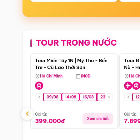
TOUR TRONG NƯỚC
Điểm nổi bật
Tour Miền Tây 1N | Mỹ Tho - Bến
Tour Đ
Tre - Cù Lao Thới Sơn
Nà - H
Nha
Hồ Chí Minh
1N0Đ
Hồ Ch
09/08
14/08
16/08
23/08
30/08
12
0
‹
Giá từ:
Giá từ:
Xem chi tiết
399.000đ
7.89