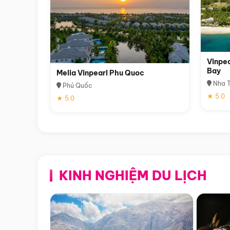
Vinpea
Bay
Melia Vinpearl Phu Quoc
Nha T
Phú Quốc
★ 5.0
★ 5.0
KINH NGHIỆM DU LỊCH