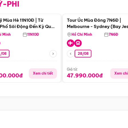
Ỹ-PHI
Điểm nổi bật
Điểm nổi
ỹ Mùa Hè 11N10Đ | Từ
Tour Úc Mùa Đông 7N6Đ |
Phố Sôi Động Đến Kỳ Quan
Melbourne - Sydney (Bay Je
Nhiên Mỹ
Airways)
í Minh
11N10Đ
Hồ Chí Minh
7N6Đ
4/08
28/08
Giá từ:
Xem chi tiết
Xem chi 
900.000đ
47.990.000đ