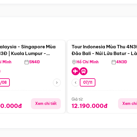
Điểm nổi bật
Điểm nổi
alaysia - Singapore Mùa
Tour Indonesia Mùa Thu 4N3
3Đ | Kuala Lumpur -
Đảo Bali - Núi Lửa Batur - L
a - Johor Baru -
Penglipuran
í Minh
5N4Đ
Hồ Chí Minh
4N3Đ
pore
3/08
07/11
Giá từ:
Xem chi tiết
Xem chi 
90.000đ
12.190.000đ