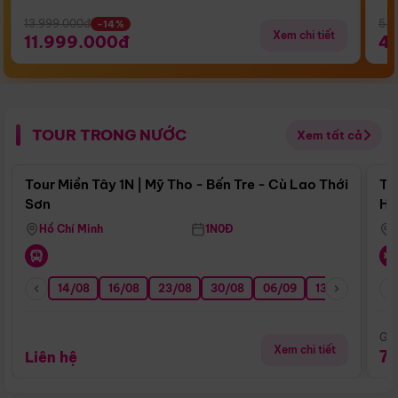
13.999.000đ
5.5
-14%
Xem chi tiết
11.999.000đ
4
TOUR TRONG NƯỚC
Xem tất cả
Điểm nổi bật
Tour Miền Tây 1N | Mỹ Tho - Bến Tre - Cù Lao Thới
To
Sơn
Hu
Hồ Chí Minh
1N0Đ
14/08
16/08
23/08
30/08
06/09
13/09
20/0
Giá
Xem chi tiết
7
Liên hệ