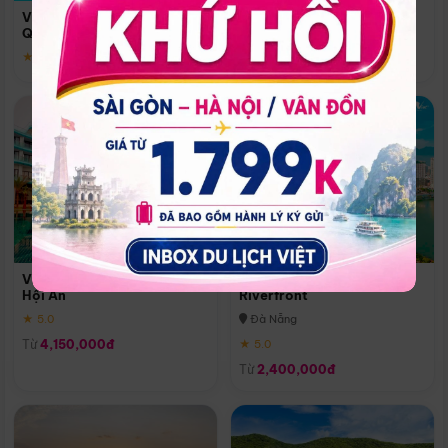
Quoc
Vinpearl Resort & Spa Phu
Phú Quốc
Quoc
★ 5.0
★ 5.0
Vinpearl Resort & Golf Nam
Melia Vinpearl Danang
Hội An
Riverfront
★ 5.0
Đà Nẵng
Từ
4,150,000đ
★ 5.0
Từ
2,400,000đ