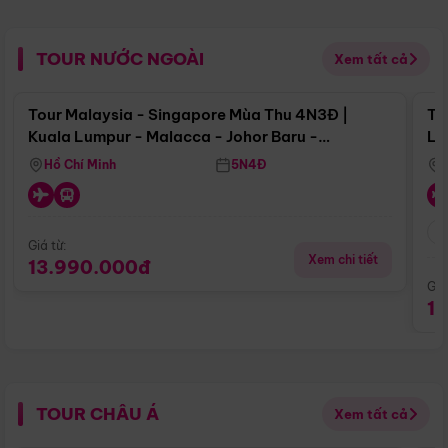
TOUR NƯỚC NGOÀI
Xem tất cả
Điểm nổi bật
Tour Malaysia - Singapore Mùa Thu 4N3Đ |
To
Kuala Lumpur - Malacca - Johor Baru -
Lử
Singapore
Hồ Chí Minh
5N4Đ
Giá từ:
Xem chi tiết
13.990.000đ
Giá
1
TOUR CHÂU Á
Xem tất cả
Điểm nổi bật