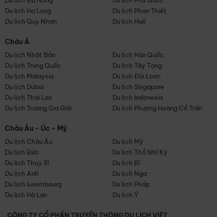
Du lịch Đà Nẵng
Du lịch Phú Quốc
Du lịch Hạ Long
Du lịch Phan Thiết
Du lịch Quy Nhơn
Du lịch Huế
Châu Á
Du lịch Nhật Bản
Du lịch Hàn Quốc
Du lịch Trung Quốc
Du lịch Tây Tạng
Du lịch Malaysia
Du lịch Đài Loan
Du lịch Dubai
Du lịch Singapore
Du lịch Thái Lan
Du lịch Indonesia
Du lịch Trương Gia Giới
Du lịch Phượng Hoàng Cổ Trấn
Châu Âu - Úc - Mỹ
Du lịch Châu Âu
Du lịch Mỹ
Du lịch Đức
Du lịch Thổ Nhĩ Kỳ
Du lịch Thụy Sĩ
Du lịch Bỉ
Du lịch Anh
Du lịch Nga
Du lịch luxembourg
Du lịch Pháp
Du lịch Hà Lan
Du lịch Ý
CÔNG TY CỔ PHẦN TRUYỀN THÔNG DU LỊCH VIỆT