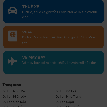
THUÊ XE
Dịch vụ thuê xe giá tốt từ các nhà xe uy tín và chu
đáo
VISA
Dịch vụ Visa nhanh, rẻ. Visa trọn gói, thủ tục đơn
giản
VÉ MÁY BAY
Vé máy bay giá rẻ nhất, nhiều khuyến mãi hấp dẫn
Trong nước
Du lịch Nam Du
Du lịch Đà Lạt
Du lịch Miền tây
Du lịch Nha Trang
Du lịch Côn Đảo
Du lịch Sapa