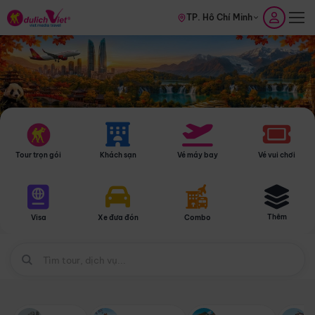
TP. Hồ Chí Minh
Tour trọn gói
Khách sạn
Vé máy bay
Vé vui chơi
Thêm
Visa
Xe đưa đón
Combo