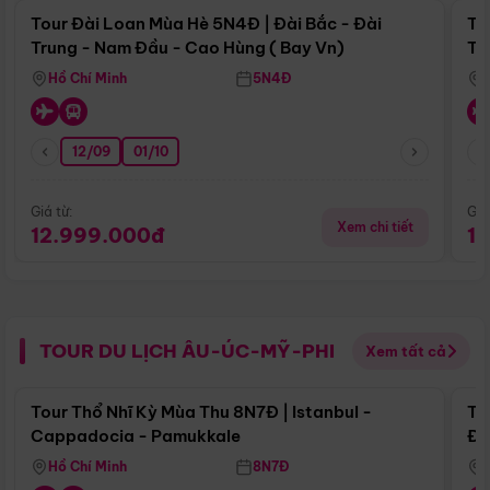
Tour Đài Loan Mùa Hè 5N4Đ | Đài Bắc - Đài
To
Trung - Nam Đầu - Cao Hùng ( Bay Vn)
Tr
Hồ Chí Minh
5N4Đ
12/09
01/10
Giá từ:
Giá
Xem chi tiết
12.999.000đ
1
TOUR DU LỊCH ÂU-ÚC-MỸ-PHI
Xem tất cả
Điểm nổi bật
Tour Thổ Nhĩ Kỳ Mùa Thu 8N7Đ | Istanbul -
To
Cappadocia - Pamukkale
Đế
Hồ Chí Minh
8N7Đ