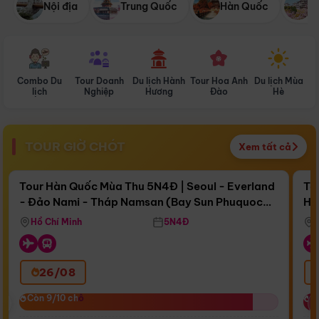
Nội địa
Trung Quốc
Hàn Quốc
N
Combo Du
Tour Doanh
Du lịch Hành
Tour Hoa Anh
Du lịch Mùa
D
lịch
Nghiệp
Hương
Đào
Hè
TOUR GIỜ CHÓT
Xem tất cả
Điểm nổi bật
Còn
16 ngày 21:22:44
Cò
Tour Hàn Quốc Mùa Thu 5N4Đ | Seoul - Everland
To
- Đảo Nami - Tháp Namsan (Bay Sun Phuquoc
Hò
Bay Sun Phuquoc Airways
Tặ
Airways)
Aq
Hồ Chí Minh
5N4Đ
26/08
‹
Còn 9/10 chỗ
Còn 9/10 chỗ
C
C