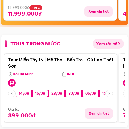
13.999.000đ
-14%
Xem chi tiết
11.999.000đ
4
TOUR TRONG NƯỚC
Xem tất cả
Điểm nổi bật
Tour Miền Tây 1N | Mỹ Tho - Bến Tre - Cù Lao Thới
To
Sơn
Hu
Hồ Chí Minh
1N0Đ
14/08
16/08
23/08
30/08
06/09
13/09
20/0
Giá từ:
Giá
Xem chi tiết
399.000đ
7