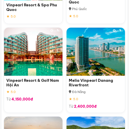
Quoc
Vinpearl Resort & Spa Phu
Phú Quốc
Quoc
★ 5.0
★ 5.0
Vinpearl Resort & Golf Nam
Melia Vinpearl Danang
Hội An
Riverfront
★ 5.0
Đà Nẵng
Từ
4,150,000đ
★ 5.0
Từ
2,400,000đ