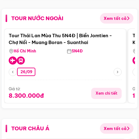
TOUR NƯỚC NGOÀI
Xem tất cả
Điểm nổi bật
Tour Thái Lan Mùa Thu 5N4Đ | Biển Jomtien -
To
Chợ Nổi - Muang Boran - Suanthai
Ku
Si
Hồ Chí Minh
5N4Đ
26/09
Giá từ:
Giá
Xem chi tiết
8.300.000đ
1
TOUR CHÂU Á
Xem tất cả
Điểm nổi bật