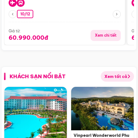
10/12
Giá từ:
Giá
Xem chi tiết
60.990.000đ
6
KHÁCH SẠN NỔI BẬT
Xem tất cả
Vinpearl Wonderworld Phu