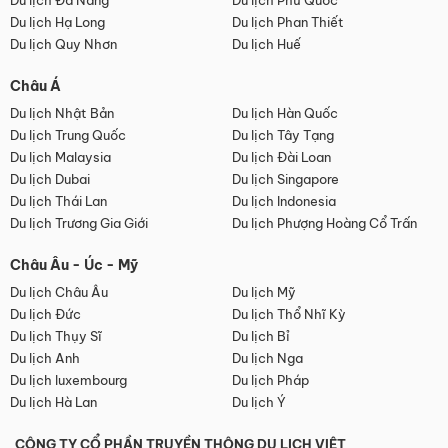
Du lịch Đà Nẵng
Du lịch Phú Quốc
Du lịch Hạ Long
Du lịch Phan Thiết
Du lịch Quy Nhơn
Du lịch Huế
Châu Á
Du lịch Nhật Bản
Du lịch Hàn Quốc
Du lịch Trung Quốc
Du lịch Tây Tạng
Du lịch Malaysia
Du lịch Đài Loan
Du lịch Dubai
Du lịch Singapore
Du lịch Thái Lan
Du lịch Indonesia
Du lịch Trương Gia Giới
Du lịch Phượng Hoàng Cổ Trấn
Châu Âu - Úc - Mỹ
Du lịch Châu Âu
Du lịch Mỹ
Du lịch Đức
Du lịch Thổ Nhĩ Kỳ
Du lịch Thụy Sĩ
Du lịch Bỉ
Du lịch Anh
Du lịch Nga
Du lịch luxembourg
Du lịch Pháp
Du lịch Hà Lan
Du lịch Ý
CÔNG TY CỔ PHẦN TRUYỀN THÔNG DU LỊCH VIỆT