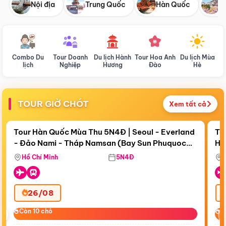
Nội địa
Trung Quốc
Hàn Quốc
N
Combo Du
Tour Doanh
Du lịch Hành
Tour Hoa Anh
Du lịch Mùa
D
lịch
Nghiệp
Hương
Đào
Hè
TOUR GIỜ CHÓT
Xem tất cả
Điểm nổi bật
Còn
19 ngày 00:28:05
Cò
Tour Hàn Quốc Mùa Thu 5N4Đ | Seoul - Everland
To
- Đảo Nami - Tháp Namsan (Bay Sun Phuquoc
Hò
Tặ
Airways)
Aq
Hồ Chí Minh
5N4Đ
26/08
‹
Còn 10 chỗ
Còn 10 chỗ
C
C