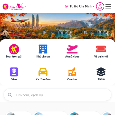
TP. Hồ Chí Minh
Tour trọn gói
Khách sạn
Vé máy bay
Vé vui chơi
Thêm
Visa
Xe đưa đón
Combo