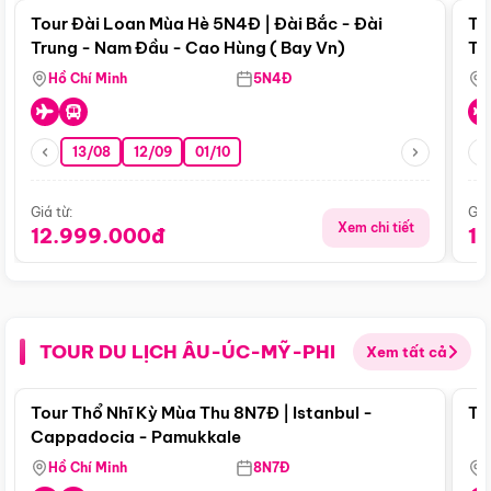
Tour Đài Loan Mùa Hè 5N4Đ | Đài Bắc - Đài
To
Trung - Nam Đầu - Cao Hùng ( Bay Vn)
Tr
Hồ Chí Minh
5N4Đ
13/08
12/09
01/10
Giá từ:
Giá
Xem chi tiết
12.999.000đ
1
TOUR DU LỊCH ÂU-ÚC-MỸ-PHI
Xem tất cả
Điểm nổi bật
Tour Thổ Nhĩ Kỳ Mùa Thu 8N7Đ | Istanbul -
To
Cappadocia - Pamukkale
Hồ Chí Minh
8N7Đ