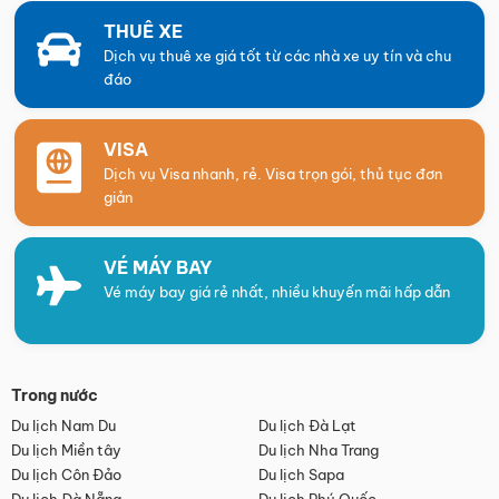
THUÊ XE
Dịch vụ thuê xe giá tốt từ các nhà xe uy tín và chu
đáo
VISA
Dịch vụ Visa nhanh, rẻ. Visa trọn gói, thủ tục đơn
giản
VÉ MÁY BAY
Vé máy bay giá rẻ nhất, nhiều khuyến mãi hấp dẫn
Trong nước
Du lịch Nam Du
Du lịch Đà Lạt
Du lịch Miền tây
Du lịch Nha Trang
Du lịch Côn Đảo
Du lịch Sapa