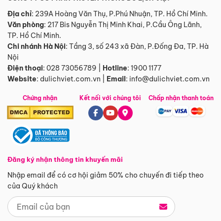
Địa chỉ
: 239A Hoàng Văn Thụ, P.Phú Nhuận, TP. Hồ Chí Minh.
Văn phòng
:
217 Bis Nguyễn Thị Minh Khai, P.Cầu Ông Lãnh,
TP. Hồ Chí Minh.
Chi nhánh Hà Nội
:
Tầng 3, số 243 xã Đàn, P.Đống Đa, TP. Hà
Nội
Điện thoại
:
028 73056789
|
Hotline
:
1900 1177
Website
:
dulichviet.com.vn
|
Email
:
info@dulichviet.com.vn
Chứng nhận
Kết nối với chúng tôi
Chấp nhận thanh toán
Đăng ký nhận thông tin khuyến mãi
Nhập email để có cơ hội giảm 50% cho chuyến đi tiếp theo
của Quý khách