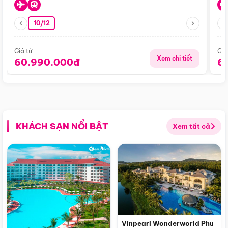
10/12
Giá từ:
Giá
Xem chi tiết
60.990.000đ
6
KHÁCH SẠN NỔI BẬT
Xem tất cả
Vinpearl Wonderworld Phu