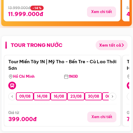
13.999.000đ
5.5
-14%
Xem chi tiết
11.999.000đ
4
TOUR TRONG NƯỚC
Xem tất cả
Điểm nổi bật
Tour Miền Tây 1N | Mỹ Tho - Bến Tre - Cù Lao Thới
To
Sơn
Hu
Hồ Chí Minh
1N0Đ
09/08
14/08
16/08
23/08
30/08
06/09
13/0
Giá từ:
Giá
Xem chi tiết
399.000đ
7