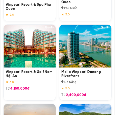
Quoc
Vinpearl Resort & Spa Phu
Phú Quốc
Quoc
★ 5.0
★ 5.0
Vinpearl Resort & Golf Nam
Melia Vinpearl Danang
Hội An
Riverfront
★ 5.0
Đà Nẵng
Từ
4,150,000đ
★ 5.0
Từ
2,400,000đ