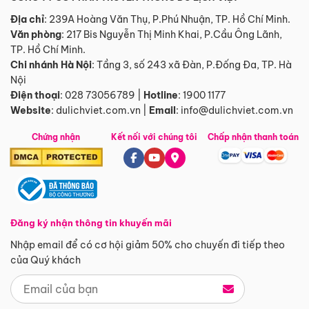
Địa chỉ
: 239A Hoàng Văn Thụ, P.Phú Nhuận, TP. Hồ Chí Minh.
Văn phòng
:
217 Bis Nguyễn Thị Minh Khai, P.Cầu Ông Lãnh,
TP. Hồ Chí Minh.
Chi nhánh Hà Nội
:
Tầng 3, số 243 xã Đàn, P.Đống Đa, TP. Hà
Nội
Điện thoại
:
028 73056789
|
Hotline
:
1900 1177
Website
:
dulichviet.com.vn
|
Email
:
info@dulichviet.com.vn
Chứng nhận
Kết nối với chúng tôi
Chấp nhận thanh toán
Đăng ký nhận thông tin khuyến mãi
Nhập email để có cơ hội giảm 50% cho chuyến đi tiếp theo
của Quý khách