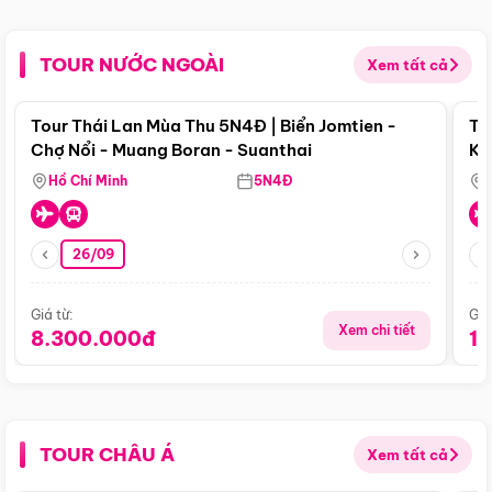
TOUR NƯỚC NGOÀI
Xem tất cả
Điểm nổi bật
Tour Thái Lan Mùa Thu 5N4Đ | Biển Jomtien -
To
Chợ Nổi - Muang Boran - Suanthai
Ku
Si
Hồ Chí Minh
5N4Đ
26/09
Giá từ:
Giá
Xem chi tiết
8.300.000đ
1
TOUR CHÂU Á
Xem tất cả
Điểm nổi bật