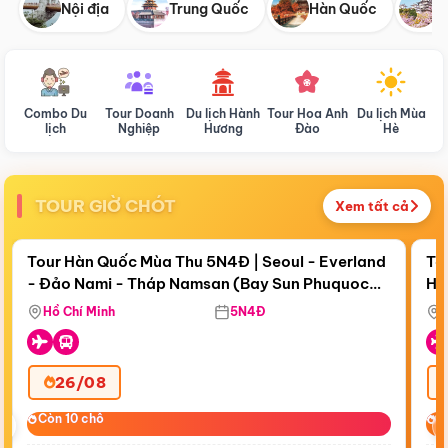
Nội địa
Trung Quốc
Hàn Quốc
N
Combo Du
Tour Doanh
Du lịch Hành
Tour Hoa Anh
Du lịch Mùa
D
lịch
Nghiệp
Hương
Đào
Hè
TOUR GIỜ CHÓT
Xem tất cả
Điểm nổi bật
Còn
18 ngày 21:15:47
Cò
Tour Hàn Quốc Mùa Thu 5N4Đ | Seoul - Everland
To
- Đảo Nami - Tháp Namsan (Bay Sun Phuquoc
Hò
Tặ
Airways)
Aq
Hồ Chí Minh
5N4Đ
26/08
‹
Còn 10 chỗ
Còn 10 chỗ
C
C