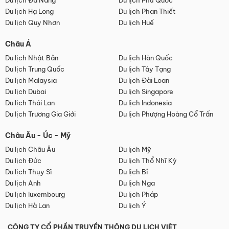
Du lịch Đà Nẵng
Du lịch Phú Quốc
Du lịch Hạ Long
Du lịch Phan Thiết
Du lịch Quy Nhơn
Du lịch Huế
Châu Á
Du lịch Nhật Bản
Du lịch Hàn Quốc
Du lịch Trung Quốc
Du lịch Tây Tạng
Du lịch Malaysia
Du lịch Đài Loan
Du lịch Dubai
Du lịch Singapore
Du lịch Thái Lan
Du lịch Indonesia
Du lịch Trương Gia Giới
Du lịch Phượng Hoàng Cổ Trấn
Châu Âu - Úc - Mỹ
Du lịch Châu Âu
Du lịch Mỹ
Du lịch Đức
Du lịch Thổ Nhĩ Kỳ
Du lịch Thụy Sĩ
Du lịch Bỉ
Du lịch Anh
Du lịch Nga
Du lịch luxembourg
Du lịch Pháp
Du lịch Hà Lan
Du lịch Ý
CÔNG TY CỔ PHẦN TRUYỀN THÔNG DU LỊCH VIỆT