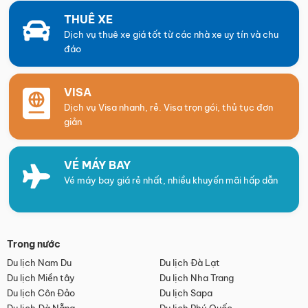
THUÊ XE
Dịch vụ thuê xe giá tốt từ các nhà xe uy tín và chu
đáo
VISA
Dịch vụ Visa nhanh, rẻ. Visa trọn gói, thủ tục đơn
giản
VÉ MÁY BAY
Vé máy bay giá rẻ nhất, nhiều khuyến mãi hấp dẫn
Trong nước
Du lịch Nam Du
Du lịch Đà Lạt
Du lịch Miền tây
Du lịch Nha Trang
Du lịch Côn Đảo
Du lịch Sapa