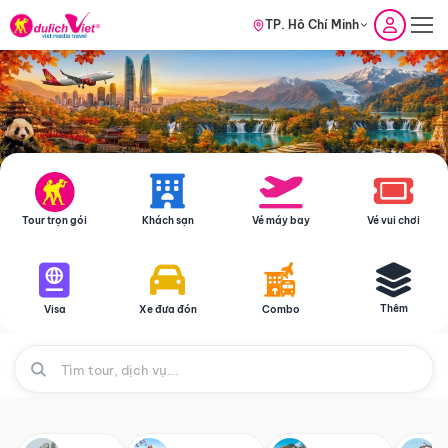
TP. Hồ Chí Minh
Tour trọn gói
Khách sạn
Vé máy bay
Vé vui chơi
Thêm
Visa
Xe đưa đón
Combo