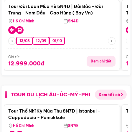
Tour Đài Loan Mùa Hè 5N4Đ | Đài Bắc - Đài
To
Trung - Nam Đầu - Cao Hùng ( Bay Vn)
Tr
Hồ Chí Minh
5N4Đ
13/08
12/09
01/10
Giá từ:
Giá
Xem chi tiết
12.999.000đ
1
TOUR DU LỊCH ÂU-ÚC-MỸ-PHI
Xem tất cả
Điểm nổi bật
Tour Thổ Nhĩ Kỳ Mùa Thu 8N7Đ | Istanbul -
To
Cappadocia - Pamukkale
Hồ Chí Minh
8N7Đ