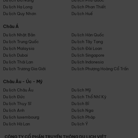
Du lịch Đà Nẵng
Du lịch Phú Quốc
Du lịch Hạ Long
Du lịch Phan Thiết
Du lịch Quy Nhơn
Du lịch Huế
Châu Á
Du lịch Nhật Bản
Du lịch Hàn Quốc
Du lịch Trung Quốc
Du lịch Tây Tạng
Du lịch Malaysia
Du lịch Đài Loan
Du lịch Dubai
Du lịch Singapore
Du lịch Thái Lan
Du lịch Indonesia
Du lịch Trương Gia Giới
Du lịch Phượng Hoàng Cổ Trấn
Châu Âu - Úc - Mỹ
Du lịch Châu Âu
Du lịch Mỹ
Du lịch Đức
Du lịch Thổ Nhĩ Kỳ
Du lịch Thụy Sĩ
Du lịch Bỉ
Du lịch Anh
Du lịch Nga
Du lịch luxembourg
Du lịch Pháp
Du lịch Hà Lan
Du lịch Ý
CÔNG TY CỔ PHẦN TRUYỀN THÔNG DU LỊCH VIỆT