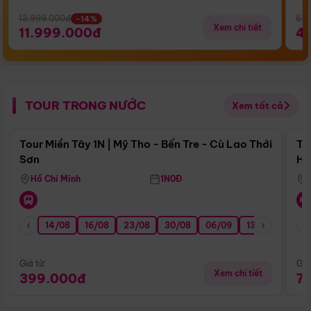
13.999.000đ
5.5
-14%
Xem chi tiết
11.999.000đ
4
TOUR TRONG NƯỚC
Xem tất cả
Điểm nổi bật
Tour Miền Tây 1N | Mỹ Tho - Bến Tre - Cù Lao Thới
To
Sơn
Hu
Hồ Chí Minh
1N0Đ
14/08
16/08
23/08
30/08
06/09
13/09
20/0
Giá từ:
Giá
Xem chi tiết
399.000đ
7