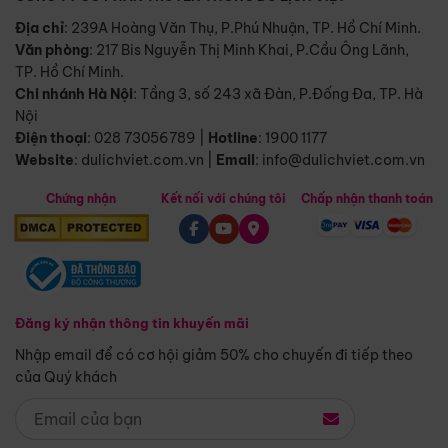
Địa chỉ
: 239A Hoàng Văn Thụ, P.Phú Nhuận, TP. Hồ Chí Minh.
Văn phòng
:
217 Bis Nguyễn Thị Minh Khai, P.Cầu Ông Lãnh,
TP. Hồ Chí Minh.
Chi nhánh Hà Nội
:
Tầng 3, số 243 xã Đàn, P.Đống Đa, TP. Hà
Nội
Điện thoại
:
028 73056789
|
Hotline
:
1900 1177
Website
:
dulichviet.com.vn
|
Email
:
info@dulichviet.com.vn
Chứng nhận
Kết nối với chúng tôi
Chấp nhận thanh toán
Đăng ký nhận thông tin khuyến mãi
Nhập email để có cơ hội giảm 50% cho chuyến đi tiếp theo
của Quý khách