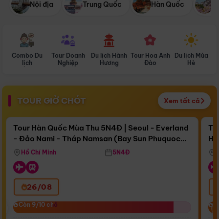
Nội địa
Trung Quốc
Hàn Quốc
N
Combo Du
Tour Doanh
Du lịch Hành
Tour Hoa Anh
Du lịch Mùa
D
lịch
Nghiệp
Hương
Đào
Hè
TOUR GIỜ CHÓT
Xem tất cả
Điểm nổi bật
Còn
15 ngày 12:01:00
Cò
Tour Hàn Quốc Mùa Thu 5N4Đ | Seoul - Everland
To
- Đảo Nami - Tháp Namsan (Bay Sun Phuquoc
Hò
Bay Sun Phuquoc Airways
Tặ
Airways)
Aq
Hồ Chí Minh
5N4Đ
26/08
‹
Còn 9/10 chỗ
Còn 9/10 chỗ
C
C