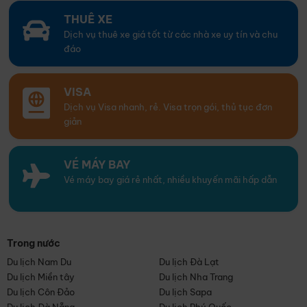
THUÊ XE
Dịch vụ thuê xe giá tốt từ các nhà xe uy tín và chu
đáo
VISA
Dịch vụ Visa nhanh, rẻ. Visa trọn gói, thủ tục đơn
giản
VÉ MÁY BAY
Vé máy bay giá rẻ nhất, nhiều khuyến mãi hấp dẫn
Trong nước
Du lịch Nam Du
Du lịch Đà Lạt
Du lịch Miền tây
Du lịch Nha Trang
Du lịch Côn Đảo
Du lịch Sapa