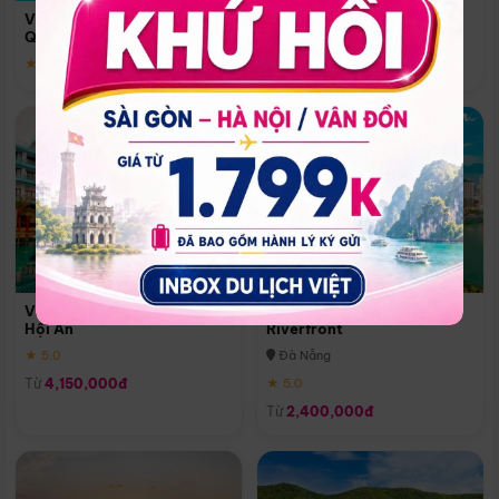
Quoc
Vinpearl Resort & Spa Phu
Phú Quốc
Quoc
★ 5.0
★ 5.0
Vinpearl Resort & Golf Nam
Melia Vinpearl Danang
Hội An
Riverfront
★ 5.0
Đà Nẵng
Từ
4,150,000đ
★ 5.0
Từ
2,400,000đ