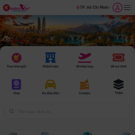
TP. Hồ Chí Minh
Tour trọn gói
Khách sạn
Vé máy bay
Vé vui chơi
Thêm
Visa
Xe đưa đón
Combo