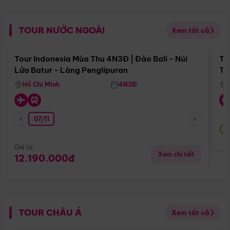
TOUR NƯỚC NGOÀI
Xem tất cả
Điểm nổi bật
Tour Indonesia Mùa Thu 4N3Đ | Đảo Bali - Núi
To
Lửa Batur - Làng Penglipuran
Tr
Hồ Chí Minh
4N3Đ
07/11
Giá từ:
Xem chi tiết
12.190.000đ
TOUR CHÂU Á
Xem tất cả
Điểm nổi bật