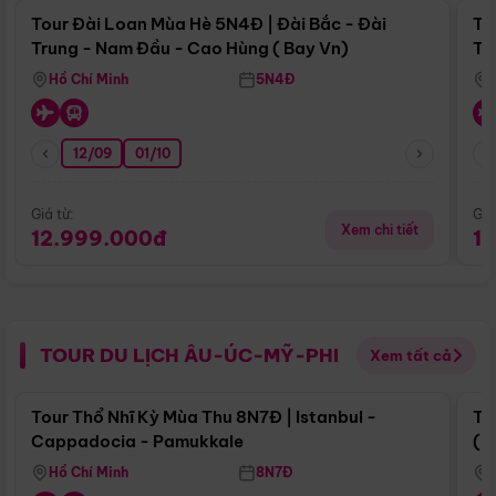
Tour Đài Loan Mùa Hè 5N4Đ | Đài Bắc - Đài
To
Trung - Nam Đầu - Cao Hùng ( Bay Vn)
Tr
Hồ Chí Minh
5N4Đ
12/09
01/10
Giá từ:
Giá
Xem chi tiết
12.999.000đ
1
TOUR DU LỊCH ÂU-ÚC-MỸ-PHI
Xem tất cả
Điểm nổi bật
Tour Thổ Nhĩ Kỳ Mùa Thu 8N7Đ | Istanbul -
To
Cappadocia - Pamukkale
(B
Hồ Chí Minh
8N7Đ