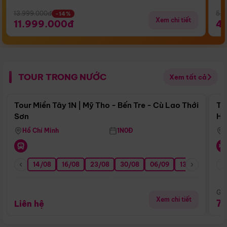
13.999.000đ
5.5
-14%
Xem chi tiết
11.999.000đ
4
TOUR TRONG NƯỚC
Xem tất cả
Điểm nổi bật
Tour Miền Tây 1N | Mỹ Tho - Bến Tre - Cù Lao Thới
To
Sơn
Hu
Hồ Chí Minh
1N0Đ
14/08
16/08
23/08
30/08
06/09
13/09
20/0
Giá
Xem chi tiết
7
Liên hệ