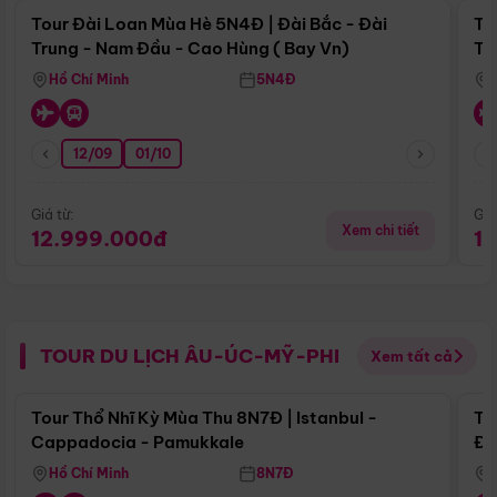
Tour Đài Loan Mùa Hè 5N4Đ | Đài Bắc - Đài
To
Trung - Nam Đầu - Cao Hùng ( Bay Vn)
Tr
Hồ Chí Minh
5N4Đ
12/09
01/10
Giá từ:
Giá
Xem chi tiết
12.999.000đ
1
TOUR DU LỊCH ÂU-ÚC-MỸ-PHI
Xem tất cả
Điểm nổi bật
Tour Thổ Nhĩ Kỳ Mùa Thu 8N7Đ | Istanbul -
To
Cappadocia - Pamukkale
Đế
Hồ Chí Minh
8N7Đ