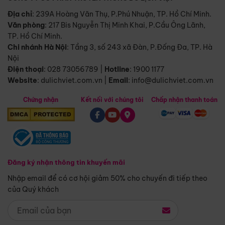
Địa chỉ
: 239A Hoàng Văn Thụ, P.Phú Nhuận, TP. Hồ Chí Minh.
Văn phòng
:
217 Bis Nguyễn Thị Minh Khai, P.Cầu Ông Lãnh,
TP. Hồ Chí Minh.
Chi nhánh Hà Nội
:
Tầng 3, số 243 xã Đàn, P.Đống Đa, TP. Hà
Nội
Điện thoại
:
028 73056789
|
Hotline
:
1900 1177
Website
:
dulichviet.com.vn
|
Email
:
info@dulichviet.com.vn
Chứng nhận
Kết nối với chúng tôi
Chấp nhận thanh toán
Đăng ký nhận thông tin khuyến mãi
Nhập email để có cơ hội giảm 50% cho chuyến đi tiếp theo
của Quý khách