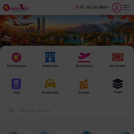
TP. Hồ Chí Minh
Tour trọn gói
Khách sạn
Vé máy bay
Vé vui chơi
Thêm
Visa
Xe đưa đón
Combo