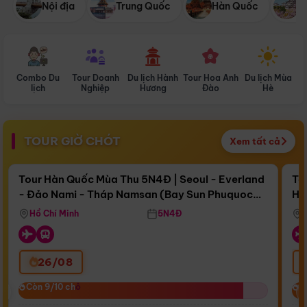
Nội địa
Trung Quốc
Hàn Quốc
N
Combo Du
Tour Doanh
Du lịch Hành
Tour Hoa Anh
Du lịch Mùa
D
lịch
Nghiệp
Hương
Đào
Hè
TOUR GIỜ CHÓT
Xem tất cả
Điểm nổi bật
Còn
16 ngày 11:00:01
Cò
Tour Hàn Quốc Mùa Thu 5N4Đ | Seoul - Everland
To
- Đảo Nami - Tháp Namsan (Bay Sun Phuquoc
Hò
Bay Sun Phuquoc Airways
Tặ
Airways)
Aq
Hồ Chí Minh
5N4Đ
26/08
‹
Còn 9/10 chỗ
Còn 9/10 chỗ
C
C