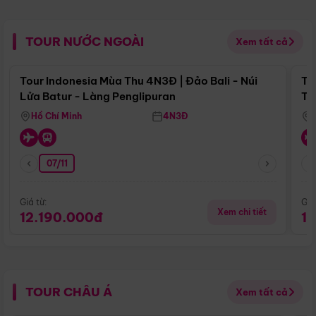
TOUR NƯỚC NGOÀI
Xem tất cả
Điểm nổi bật
Tour Indonesia Mùa Thu 4N3Đ | Đảo Bali - Núi
To
Lửa Batur - Làng Penglipuran
Tr
Hồ Chí Minh
4N3Đ
07/11
Giá từ:
Giá
Xem chi tiết
12.190.000đ
1
TOUR CHÂU Á
Xem tất cả
Điểm nổi bật