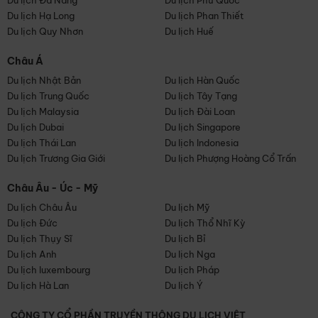
Du lịch Đà Nẵng
Du lịch Phú Quốc
Du lịch Hạ Long
Du lịch Phan Thiết
Du lịch Quy Nhơn
Du lịch Huế
Châu Á
Du lịch Nhật Bản
Du lịch Hàn Quốc
Du lịch Trung Quốc
Du lịch Tây Tạng
Du lịch Malaysia
Du lịch Đài Loan
Du lịch Dubai
Du lịch Singapore
Du lịch Thái Lan
Du lịch Indonesia
Du lịch Trương Gia Giới
Du lịch Phượng Hoàng Cổ Trấn
Châu Âu - Úc - Mỹ
Du lịch Châu Âu
Du lịch Mỹ
Du lịch Đức
Du lịch Thổ Nhĩ Kỳ
Du lịch Thụy Sĩ
Du lịch Bỉ
Du lịch Anh
Du lịch Nga
Du lịch luxembourg
Du lịch Pháp
Du lịch Hà Lan
Du lịch Ý
CÔNG TY CỔ PHẦN TRUYỀN THÔNG DU LỊCH VIỆT