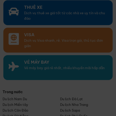
THUÊ XE
Dịch vụ thuê xe giá tốt từ các nhà xe uy tín và chu
đáo
VISA
Dịch vụ Visa nhanh, rẻ. Visa trọn gói, thủ tục đơn
giản
VÉ MÁY BAY
Vé máy bay giá rẻ nhất, nhiều khuyến mãi hấp dẫn
Trong nước
Du lịch Nam Du
Du lịch Đà Lạt
Du lịch Miền tây
Du lịch Nha Trang
Du lịch Côn Đảo
Du lịch Sapa