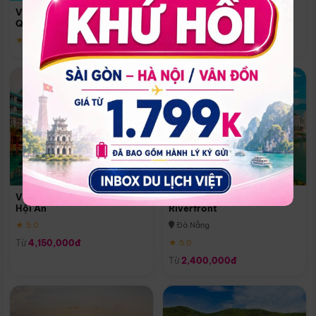
Quoc
Vinpearl Resort & Spa Phu
Phú Quốc
Quoc
★ 5.0
★ 5.0
Vinpearl Resort & Golf Nam
Melia Vinpearl Danang
Hội An
Riverfront
★ 5.0
Đà Nẵng
Từ
4,150,000đ
★ 5.0
Từ
2,400,000đ