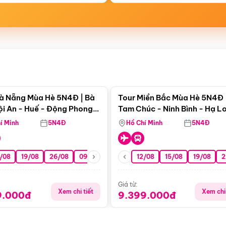
Điểm nổi bật
Điểm nổi
à Nẵng Mùa Hè 5N4Đ | Bà
Tour Miền Bắc Mùa Hè 5N4Đ 
ội An - Huế - Động Phong
Tam Chúc - Ninh Bình - Hạ L
í Minh
5N4Đ
Hồ Chí Minh
5N4Đ
/08
19/08
26/08
09/09
16/09
12/08
23/09
15/08
30/09
19/08
07/10
2
Giá từ:
Xem chi tiết
Xem chi 
9.000đ
9.399.000đ