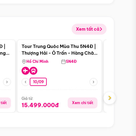
Xem tất cả
 bật
Điểm nổi bật
Đ |
Tour Trung Quôc Mùa Thu 5N4Đ |
Tour Trung
àng
Thượng Hải - Ô Trấn - Hàng Châu
| Thành Đô 
(Tour Không Shopping)
Viên Gấu Tr
Hồ Chí Minh
5N4Đ
Hồ Chí Minh
10/09
06/08
›
Giá từ:
Giá từ:
tiết
Xem chi tiết
15.499.000đ
18.990.0