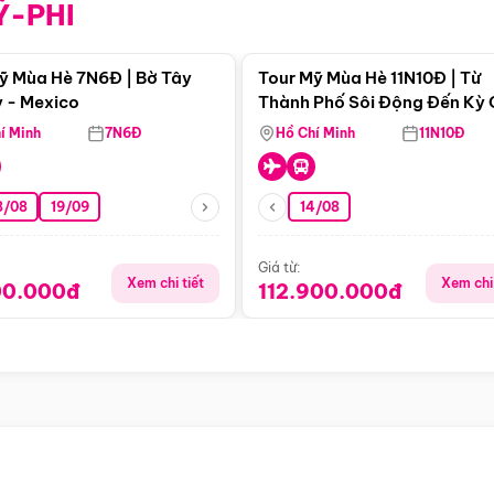
Ỹ-PHI
Điểm nổi bật
Điểm nổi
ỹ Mùa Hè 7N6Đ | Bờ Tây
Tour Mỹ Mùa Hè 11N10Đ | Từ
 - Mexico
Thành Phố Sôi Động Đến Kỳ
Thiên Nhiên Mỹ
í Minh
7N6Đ
Hồ Chí Minh
11N10Đ
8/08
19/09
14/08
Giá từ:
Xem chi tiết
Xem chi 
00.000đ
112.900.000đ