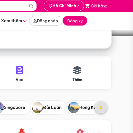
i hành
Hồ Chí Minh
Giỏ hàng
Tìm tour
tháng nào
Xem thêm
Đăng nhập
Đăng ký
Visa
Thêm
Singapore
Đài Loan
Hong Kong
Mỹ