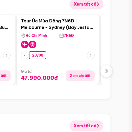
Xem tất cả
 bật
Điểm nổi bật
Tour Úc Mùa Đông 7N6Đ |
Tour Nam Ph
 Quan
Melbourne - Sydney (Bay Jestar
Cape Town -
Airways)
Bàn - Johan
Hồ Chí Minh
7N6Đ
Hồ Chí Minh
Safari - Lo
28/08
28/08
›
Giá từ:
Giá từ:
tiết
Xem chi tiết
47.990.000đ
88.900.0
Xem tất cả