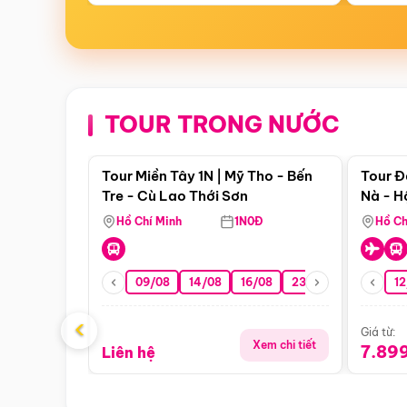
TOUR TRONG NƯỚC
Điểm nổi bật
Tour Miền Tây 1N | Mỹ Tho - Bến
Tour Đ
Tre - Cù Lao Thới Sơn
Nà - H
Nha
Hồ Chí Minh
1N0Đ
Hồ Ch
09/08
14/08
16/08
23/08
30/08
12
‹
Giá từ:
Xem chi tiết
7.89
Liên hệ