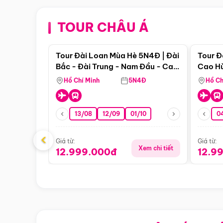
TOUR CHÂU Á
Điểm nổi bật
Tour Đài Loan Mùa Hè 5N4Đ | Đài
Tour Đ
Bắc - Đài Trung - Nam Đầu - Cao
Cao Hù
Hùng ( Bay Vn)
(Bay V
Hồ Chí Minh
5N4Đ
Hồ Ch
13/08
12/09
01/10
0
‹
Giá từ:
Giá từ:
Xem chi tiết
12.999.000đ
12.9