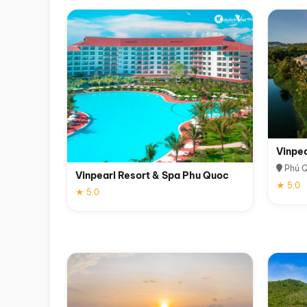
Vinpe
Phú 
Vinpearl Resort & Spa Phu Quoc
★ 5.0
★ 5.0