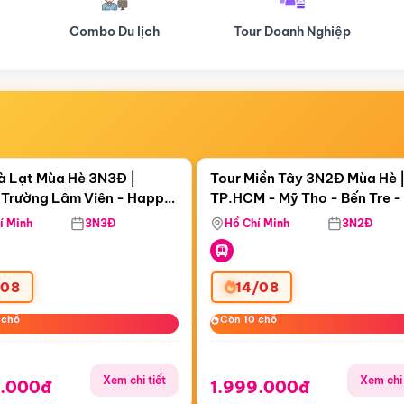
Tour Doanh Nghiệp
Du lịch Hành Hương
Điểm nổi bật
Điểm nổi
ngày 16:46:29
Còn
07 ngày 16:46:29
à Lạt Mùa Hè 3N3Đ |
Tour Miền Tây 3N2Đ Mùa Hè 
Trường Lâm Viên - Happy
TP.HCM - Mỹ Tho - Bến Tre -
 Puppy Farm
Thơ - Sóc Trăng - Bạc Liêu -
í Minh
3N3Đ
Hồ Chí Minh
3N2Đ
Mau
/08
14/08
 chỗ
 chỗ
Còn 10 chỗ
Còn 10 chỗ
Xem chi tiết
Xem chi 
9.000đ
1.999.000đ