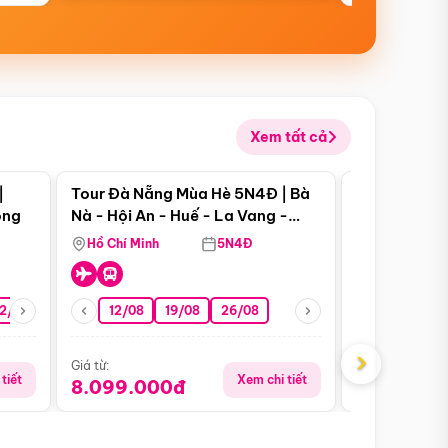
Xem tất cả
 bật
Điểm nổi bật
|
Tour Đà Nẵng Mùa Hè 5N4Đ | Bà
Tour Phú Qu
ong
Nà - Hội An - Huế - La Vang -
World - Vin
Động Thiên Đường
Hòn Thơm
Hồ Chí Minh
5N4Đ
Hồ Chí Minh
2/08
26/08
05/09
12/08
19/08
09/09
26/08
12/09
09/08
›
Giá từ:
Giá từ:
tiết
Xem chi tiết
8.099.000đ
5.899.00