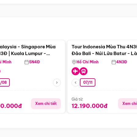
Điểm nổi bật
Điểm nổi
alaysia - Singapore Mùa
Tour Indonesia Mùa Thu 4N3
3Đ | Kuala Lumpur -
Đảo Bali - Núi Lửa Batur - L
a - Johor Baru -
Penglipuran
í Minh
5N4Đ
Hồ Chí Minh
4N3Đ
pore
3/08
07/11
Giá từ:
Xem chi tiết
Xem chi 
90.000đ
12.190.000đ