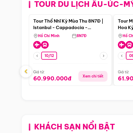
TOUR DU LỊCH ÂU-ÚC-M
Điểm nổi bật
Tour Thổ Nhĩ Kỳ Mùa Thu 8N7Đ |
Tour M
Istanbul - Cappadocia -
Hoa Kỳ
Pamukkale
Hồ Chí Minh
8N7Đ
Hồ Ch
10/12
0
‹
Giá từ:
Giá từ:
Xem chi tiết
60.990.000đ
61.9
KHÁCH SẠN NỔI BẬT