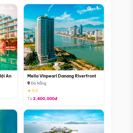
Hội An
Melia Vinpearl Danang Riverfront
Đà Nẵng
★ 5.0
Từ
2,400,000đ