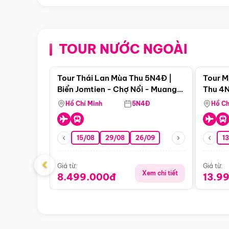
TOUR NƯỚC NGOÀI
Điểm nổi bật
Tour Thái Lan Mùa Thu 5N4Đ |
Tour M
Biển Jomtien - Chợ Nổi - Muang
Thu 4N
Boran - Suanthai
Malacc
Hồ Chí Minh
5N4Đ
Hồ Ch
Singa
15/08
29/08
26/09
1
‹
Giá từ:
Giá từ:
Xem chi tiết
8.499.000đ
13.9