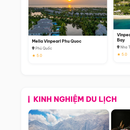
Vinpea
Bay
Melia Vinpearl Phu Quoc
Nha T
Phú Quốc
★ 5.0
★ 5.0
KINH NGHIỆM DU LỊCH