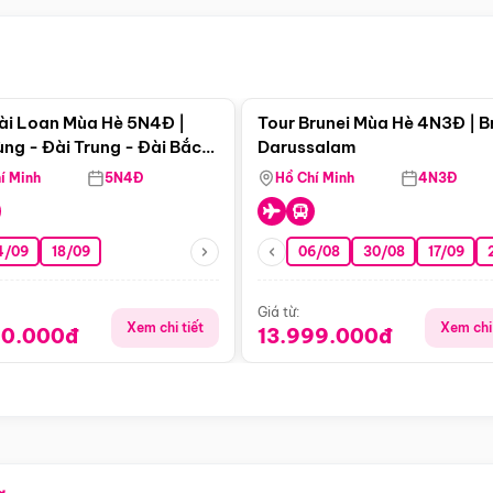
Điểm nổi bật
Điểm nổi
ài Loan Mùa Hè 5N4Đ |
Tour Brunei Mùa Hè 4N3Đ | B
ng - Đài Trung - Đài Bắc
Darussalam
j)
í Minh
5N4Đ
Hồ Chí Minh
4N3Đ
4/09
18/09
06/08
30/08
17/09
Giá từ:
Xem chi tiết
Xem chi 
90.000đ
13.999.000đ