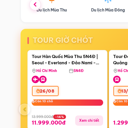
ùa Thu
Du lịch Mùa Đông
Combo Du lịch
TOUR GIỜ CHÓT
Điểm nổi bật
Còn
19 ngày 16:46:29
Còn
06 
Tour Hàn Quốc Mùa Thu 5N4Đ |
Tour Đ
Seoul - Everland - Đảo Nami -
Quảng 
Tháp Namsan (Bay Sun Phuquoc
Hill -
Hồ Chí Minh
5N4Đ
Hồ Ch
Airways)
26/08
13
Còn 10 chỗ
Còn 10 chỗ
Còn 10
Còn 10
‹
13.999.000đ
-14%
Xem chi tiết
11.999.000đ
1.29