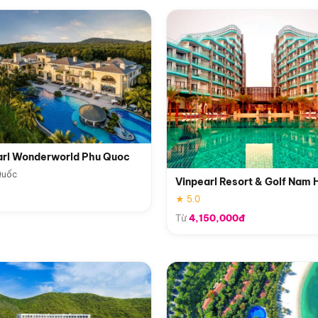
arl Wonderworld Phu Quoc
Quốc
Vinpearl Resort & Golf Nam 
★ 5.0
Từ
4,150,000đ