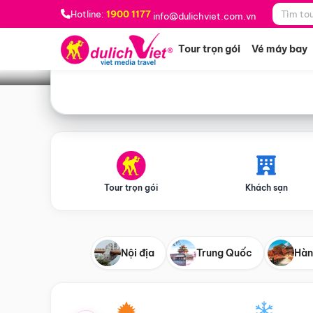
Bạn muốn đi đâu?
*
Hotline:
1900 1177
info@dulichviet.com.vn
Tour trọn gói
Vé máy bay
Tour trọn gói
Khách sạn
Nội địa
Trung Quốc
Hàn