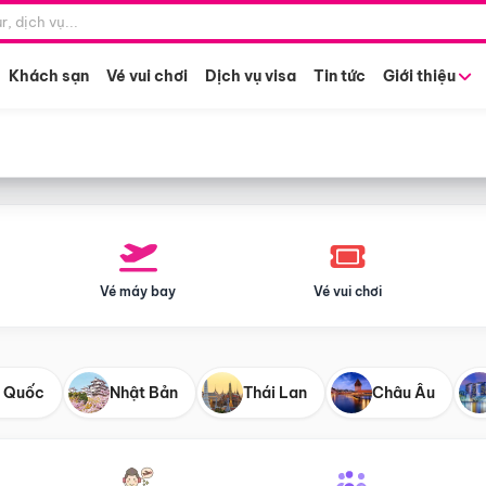
Điểm khởi hành
Tháng khở
Hồ Chí Minh
Bất kỳ 
Khách sạn
Vé vui chơi
Dịch vụ visa
Tin tức
Giới thiệu
Vé máy bay
Vé vui chơi
 Quốc
Nhật Bản
Thái Lan
Châu Âu