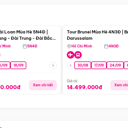
Điểm nổi bật
Điểm nổi
ài Loan Mùa Hè 5N4Đ |
Tour Brunei Mùa Hè 4N3Đ | B
ng - Đài Trung - Đài Bắc
Darussalam
j)
í Minh
5N4Đ
Hồ Chí Minh
4N3Đ
4/09
18/09
30/08
17/09
24/09
Giá từ:
Xem chi tiết
Xem chi 
90.000đ
14.499.000đ