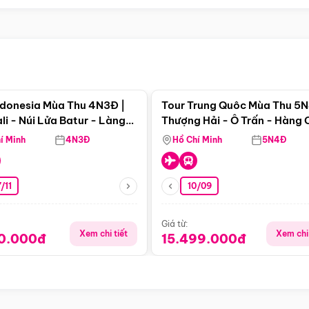
Điểm nổi bật
Điểm nổi
ndonesia Mùa Thu 4N3Đ |
Tour Trung Quôc Mùa Thu 5N
li - Núi Lửa Batur - Làng
Thượng Hải - Ô Trấn - Hàng
puran
(Tour Không Shopping)
í Minh
4N3Đ
Hồ Chí Minh
5N4Đ
/11
10/09
Giá từ:
Xem chi tiết
Xem chi 
90.000đ
15.499.000đ