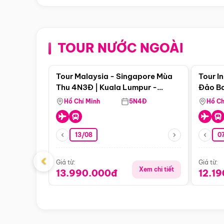
TOUR NƯỚC NGOÀI
Điểm nổi bật
Tour Malaysia - Singapore Mùa
Tour I
Thu 4N3Đ | Kuala Lumpur -
Đảo Ba
Malacca - Johor Baru -
Pengli
Hồ Chí Minh
5N4Đ
Hồ Ch
Singapore
13/08
07
‹
Giá từ:
Giá từ:
Xem chi tiết
13.990.000đ
12.1