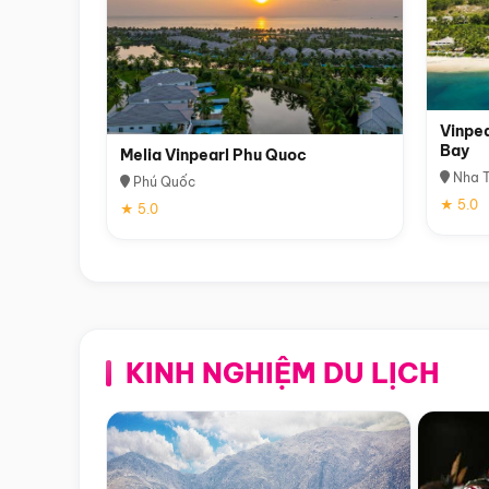
Vinpea
Bay
Melia Vinpearl Phu Quoc
Nha T
Phú Quốc
★ 5.0
★ 5.0
KINH NGHIỆM DU LỊCH