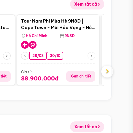
Xem tất cả
 bật
Điểm nổi bật
Tour Nam Phi Mùa Hè 9N8Đ |
Tour Mỹ Mùa
star
Cape Town - Mũi Hảo Vọng - Núi
Hoa Kỳ - Me
Bàn - Johannesburg - Pretoria -
Hồ Chí Minh
9N8Đ
Hồ Chí Minh
Safari - Lodge
28/08
30/10
29/08
›
Giá từ:
Giá từ:
tiết
Xem chi tiết
88.900.000đ
59.900.
Xem tất cả