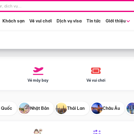
Điểm khởi hành
Tháng khở
Hồ Chí Minh
Bất kỳ 
Khách sạn
Vé vui chơi
Dịch vụ visa
Tin tức
Giới thiệu
Vé máy bay
Vé vui chơi
 Quốc
Nhật Bản
Thái Lan
Châu Âu