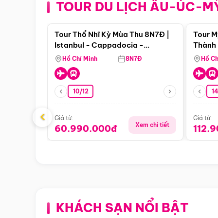
TOUR DU LỊCH ÂU-ÚC-M
Điểm nổi bật
Tour Thổ Nhĩ Kỳ Mùa Thu 8N7Đ |
Tour M
Istanbul - Cappadocia -
Thành 
Pamukkale
Thiên 
Hồ Chí Minh
8N7Đ
Hồ Ch
10/12
1
‹
Giá từ:
Giá từ:
Xem chi tiết
60.990.000đ
112.
KHÁCH SẠN NỔI BẬT