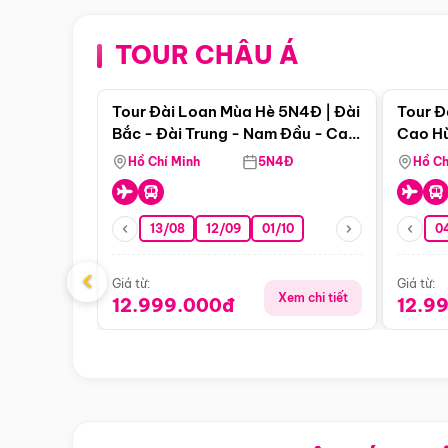
TOUR CHÂU Á
Điểm nổi bật
Tour Đài Loan Mùa Hè 5N4Đ | Đài
Tour Đ
Bắc - Đài Trung - Nam Đầu - Cao
Cao Hù
Hùng ( Bay Vn)
(Bay V
Hồ Chí Minh
5N4Đ
Hồ Ch
13/08
12/09
01/10
0
‹
Giá từ:
Giá từ:
Xem chi tiết
12.999.000đ
12.9