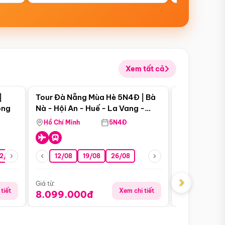
Xem tất cả
 bật
Điểm nổi bật
|
Tour Đà Nẵng Mùa Hè 5N4Đ | Bà
Tour Đà Nẵn
ong
Nà - Hội An - Huế - La Vang -
Nà - Hội An
Động Thiên Đường
Nha
Hồ Chí Minh
5N4Đ
Hồ Chí Minh
2/08
26/08
05/09
12/08
19/08
09/09
26/08
12/09
13/08
›
Giá từ:
Giá từ:
tiết
Xem chi tiết
8.099.000đ
6.899.00