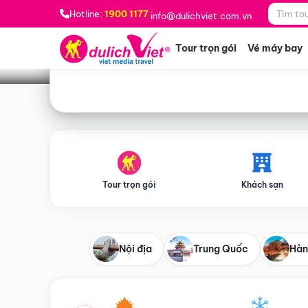
Bạn muốn đi đâu?
*
Hotline:
1900 1177
info@dulichviet.com.vn
Tour trọn gói
Vé máy bay
Tour trọn gói
Khách sạn
Nội địa
Trung Quốc
Hàn