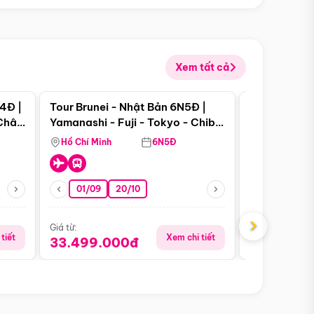
Xem tất cả
 bật
Điểm nổi bật
4Đ |
Tour Brunei - Nhật Bản 6N5Đ |
Tour Campu
 Châu
Yamanashi - Fuji - Tokyo - Chiba
Siem Reap -
- Freeday
Hồ Chí Minh
6N5Đ
Hồ Chí Minh
01/09
20/10
13/08
›
Giá từ:
Giá từ:
tiết
Xem chi tiết
33.499.000đ
5.650.00