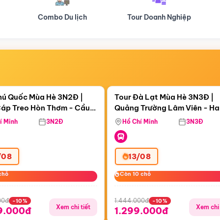
Tour Doanh Nghiệp
Du lịch Hành Hương
Điểm nổi bật
Điểm nổi
ngày 05:19:34
Còn
05 ngày 05:19:34
hú Quốc Mùa Hè 3N2Đ |
Tour Đà Lạt Mùa Hè 3N3Đ |
áp Treo Hòn Thơm - Cầu
Quảng Trường Lâm Viên - H
áp Treo Hòn Thơm
Công Viên Nước Aquatopia
Hill - Puppy Farm
í Minh
3N2Đ
Hồ Chí Minh
3N3Đ
/08
13/08
chỗ
chỗ
Còn 10 chỗ
Còn 10 chỗ
00đ
1.444.000đ
-10%
-10%
Xem chi tiết
Xem chi 
9.000đ
1.299.000đ