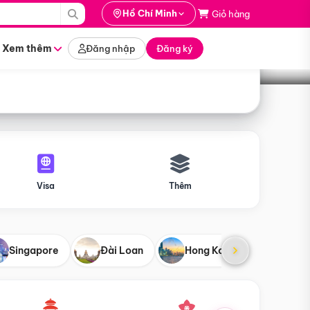
i hành
Hồ Chí Minh
Giỏ hàng
Tìm tour
tháng nào
Xem thêm
Đăng nhập
Đăng ký
Visa
Thêm
Singapore
Đài Loan
Hong Kong
Mỹ