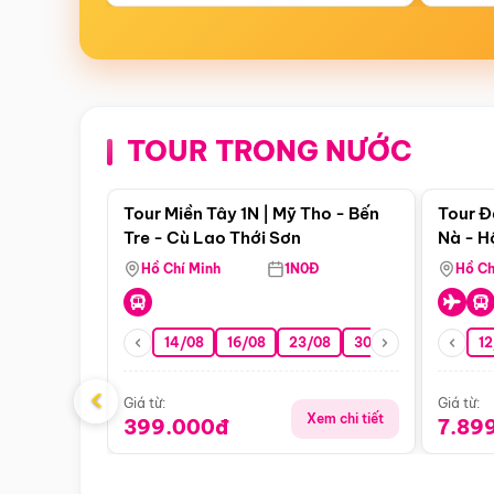
TOUR TRONG NƯỚC
Điểm nổi bật
Tour Miền Tây 1N | Mỹ Tho - Bến
Tour Đ
Tre - Cù Lao Thới Sơn
Nà - H
Nha
Hồ Chí Minh
1N0Đ
Hồ Ch
14/08
16/08
23/08
30/08
06/09
12
1
‹
Giá từ:
Giá từ:
Xem chi tiết
399.000đ
7.89