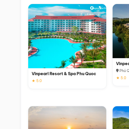
Vinpe
Phú 
Vinpearl Resort & Spa Phu Quoc
★ 5.0
★ 5.0