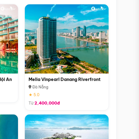
Hội An
Melia Vinpearl Danang Riverfront
Đà Nẵng
★ 5.0
Từ
2,400,000đ