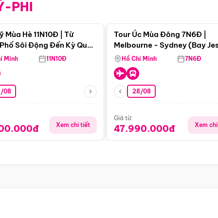
Ỹ-PHI
Điểm nổi bật
Điểm nổi
ỹ Mùa Hè 11N10Đ | Từ
Tour Úc Mùa Đông 7N6Đ |
Phố Sôi Động Đến Kỳ Quan
Melbourne - Sydney (Bay Je
Nhiên Mỹ
Airways)
í Minh
11N10Đ
Hồ Chí Minh
7N6Đ
4/08
28/08
Giá từ:
Xem chi tiết
Xem chi 
900.000đ
47.990.000đ