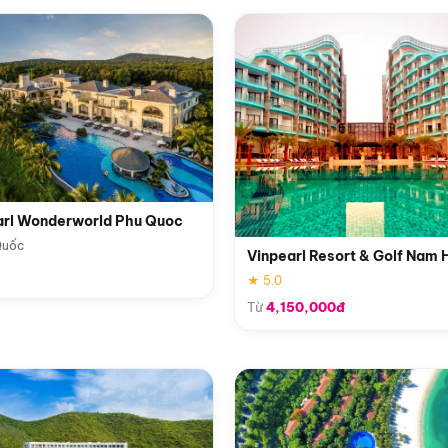
arl Wonderworld Phu Quoc
Quốc
Vinpearl Resort & Golf Nam 
★ 5.0
Từ
4,150,000đ