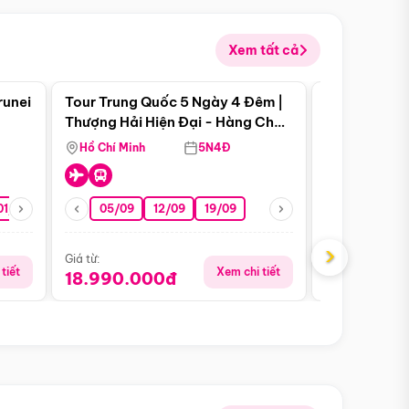
Xem tất cả
 bật
Điểm nổi bật
runei
Tour Trung Quốc 5 Ngày 4 Đêm |
Tour Trung 
Tour Hè
Thượng Hải Hiện Đại - Hàng Châu
Ân Thi - Trư
Nên Thơ - Ô Trấn Cổ Kính
Hồ Chí Minh
5N4Đ
Hồ Chí Minh
01/10
15/10
29/10
05/09
12/09
19/09
16/08
›
Giá từ:
Giá từ:
tiết
Xem chi tiết
18.990.000đ
16.990.0