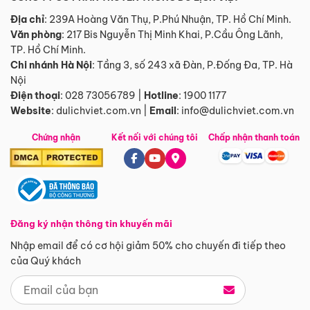
Địa chỉ
: 239A Hoàng Văn Thụ, P.Phú Nhuận, TP. Hồ Chí Minh.
Văn phòng
:
217 Bis Nguyễn Thị Minh Khai, P.Cầu Ông Lãnh,
TP. Hồ Chí Minh.
Chi nhánh Hà Nội
:
Tầng 3, số 243 xã Đàn, P.Đống Đa, TP. Hà
Nội
Điện thoại
:
028 73056789
|
Hotline
:
1900 1177
Website
:
dulichviet.com.vn
|
Email
:
info@dulichviet.com.vn
Chứng nhận
Kết nối với chúng tôi
Chấp nhận thanh toán
Đăng ký nhận thông tin khuyến mãi
Nhập email để có cơ hội giảm 50% cho chuyến đi tiếp theo
của Quý khách