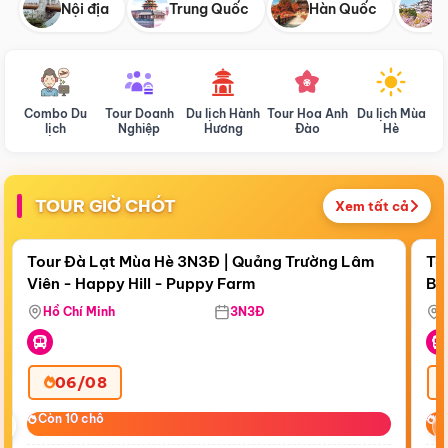
Nội địa
Trung Quốc
Hàn Quốc
N
Combo Du
Tour Doanh
Du lịch Hành
Tour Hoa Anh
Du lịch Mùa
D
lịch
Nghiệp
Hương
Đào
Hè
TOUR GIỜ CHÓT
Xem tất cả
Điểm nổi bật
Còn
20:17:02
Cò
Tour Đà Lạt Mùa Hè 3N3Đ | Quảng Trường Lâm
To
Viên - Happy Hill - Puppy Farm
Bế
Ma
Hồ Chí Minh
3N3Đ
06/08
‹
Còn 10 chỗ
Còn 10 chỗ
C
C