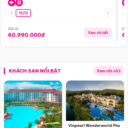
10/12
Giá từ:
Giá
Xem chi tiết
60.990.000đ
6
KHÁCH SẠN NỔI BẬT
Xem tất cả
Vinpearl Wonderworld Phu