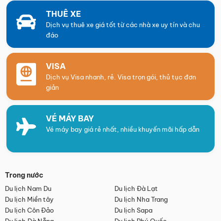
THUÊ XE
Dịch vụ thuê xe giá tốt từ các nhà xe uy tín và chu
đáo
VISA
Dịch vụ Visa nhanh, rẻ. Visa trọn gói, thủ tục đơn
giản
VÉ MÁY BAY
Vé máy bay giá rẻ nhất, nhiều khuyến mãi hấp dẫn
Trong nước
Du lịch Nam Du
Du lịch Đà Lạt
Du lịch Miền tây
Du lịch Nha Trang
Du lịch Côn Đảo
Du lịch Sapa