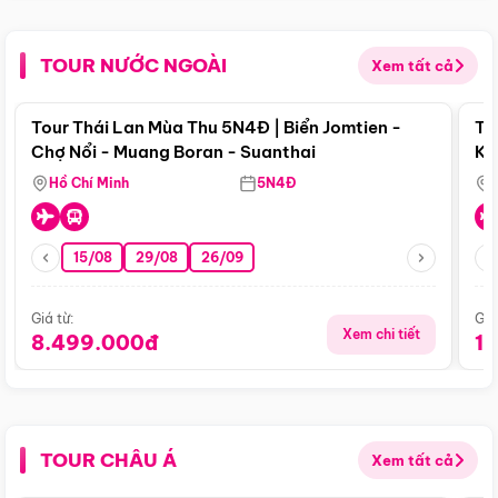
TOUR NƯỚC NGOÀI
Xem tất cả
Điểm nổi bật
Tour Thái Lan Mùa Thu 5N4Đ | Biển Jomtien -
To
Chợ Nổi - Muang Boran - Suanthai
Ku
Si
Hồ Chí Minh
5N4Đ
15/08
29/08
26/09
Giá từ:
Giá
Xem chi tiết
8.499.000đ
1
TOUR CHÂU Á
Xem tất cả
Điểm nổi bật