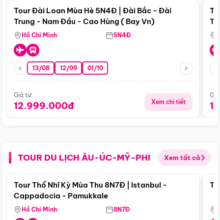
Tour Đài Loan Mùa Hè 5N4Đ | Đài Bắc - Đài
To
Trung - Nam Đầu - Cao Hùng ( Bay Vn)
Tr
Hồ Chí Minh
5N4Đ
13/08
12/09
01/10
Giá từ:
Giá
Xem chi tiết
12.999.000đ
1
TOUR DU LỊCH ÂU-ÚC-MỸ-PHI
Xem tất cả
Điểm nổi bật
Tour Thổ Nhĩ Kỳ Mùa Thu 8N7Đ | Istanbul -
To
Cappadocia - Pamukkale
Hồ Chí Minh
8N7Đ