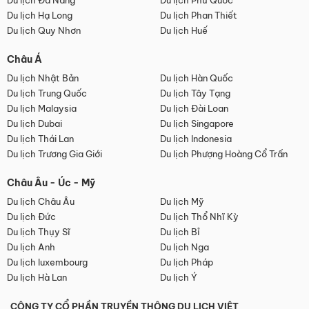
Du lịch Đà Nẵng
Du lịch Phú Quốc
Du lịch Hạ Long
Du lịch Phan Thiết
Du lịch Quy Nhơn
Du lịch Huế
Châu Á
Du lịch Nhật Bản
Du lịch Hàn Quốc
Du lịch Trung Quốc
Du lịch Tây Tạng
Du lịch Malaysia
Du lịch Đài Loan
Du lịch Dubai
Du lịch Singapore
Du lịch Thái Lan
Du lịch Indonesia
Du lịch Trương Gia Giới
Du lịch Phượng Hoàng Cổ Trấn
Châu Âu - Úc - Mỹ
Du lịch Châu Âu
Du lịch Mỹ
Du lịch Đức
Du lịch Thổ Nhĩ Kỳ
Du lịch Thụy Sĩ
Du lịch Bỉ
Du lịch Anh
Du lịch Nga
Du lịch luxembourg
Du lịch Pháp
Du lịch Hà Lan
Du lịch Ý
CÔNG TY CỔ PHẦN TRUYỀN THÔNG DU LỊCH VIỆT