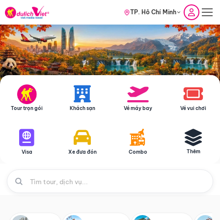
TP. Hồ Chí Minh
Tour trọn gói
Khách sạn
Vé máy bay
Vé vui chơi
Thêm
Visa
Xe đưa đón
Combo