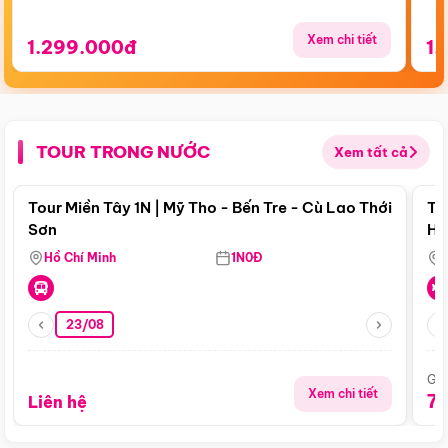
Xem chi tiết
1.299.000đ
1.
TOUR TRONG NƯỚC
Xem tất cả
Điểm nổi bật
Tour Miền Tây 1N | Mỹ Tho - Bến Tre - Cù Lao Thới
To
Sơn
Hu
Hồ Chí Minh
1N0Đ
23/08
Giá
Xem chi tiết
7
Liên hệ