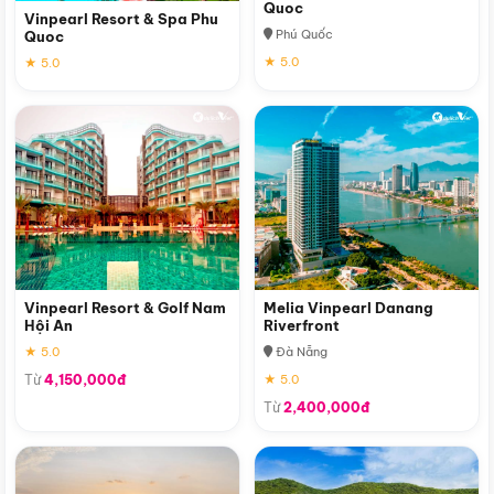
Quoc
Vinpearl Resort & Spa Phu
Phú Quốc
Quoc
★ 5.0
★ 5.0
Vinpearl Resort & Golf Nam
Melia Vinpearl Danang
Hội An
Riverfront
★ 5.0
Đà Nẵng
Từ
4,150,000đ
★ 5.0
Từ
2,400,000đ