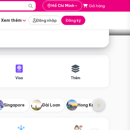
i hành
Hồ Chí Minh
Giỏ hàng
Tìm tour
tháng nào
Xem thêm
Đăng nhập
Đăng ký
Visa
Thêm
Singapore
Đài Loan
Hong Kong
Mỹ