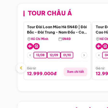
TOUR CHÂU Á
Điểm nổi bật
Tour Đài Loan Mùa Hè 5N4Đ | Đài
Tour Đ
Bắc - Đài Trung - Nam Đầu - Cao
Cao Hù
Hùng ( Bay Vn)
(Bay V
Hồ Chí Minh
5N4Đ
Hồ Ch
13/08
12/09
01/10
0
‹
Giá từ:
Giá từ:
Xem chi tiết
12.999.000đ
12.9