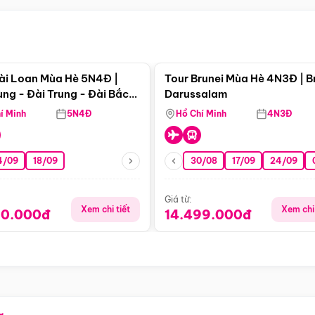
Điểm nổi bật
Điểm nổi
ài Loan Mùa Hè 5N4Đ |
Tour Brunei Mùa Hè 4N3Đ | B
ng - Đài Trung - Đài Bắc
Darussalam
j)
í Minh
5N4Đ
Hồ Chí Minh
4N3Đ
4/09
18/09
30/08
17/09
24/09
Giá từ:
Xem chi tiết
Xem chi 
90.000đ
14.499.000đ