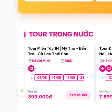
TOUR TRONG NƯỚC
Điểm nổi bật
Tour Miền Tây 1N | Mỹ Tho - Bến
Tour Đ
Tre - Cù Lao Thới Sơn
Nà - H
Nha
Hồ Chí Minh
1N0Đ
Hồ Ch
09/08
14/08
16/08
23/08
30/08
12
0
‹
Giá từ:
Giá từ:
Xem chi tiết
399.000đ
7.89