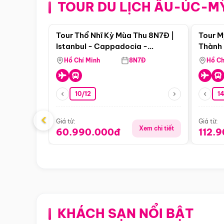
TOUR DU LỊCH ÂU-ÚC-M
Điểm nổi bật
Tour Thổ Nhĩ Kỳ Mùa Thu 8N7Đ |
Tour M
Istanbul - Cappadocia -
Thành 
Pamukkale
Thiên 
Hồ Chí Minh
8N7Đ
Hồ Ch
10/12
1
‹
Giá từ:
Giá từ:
Xem chi tiết
60.990.000đ
112.
KHÁCH SẠN NỔI BẬT