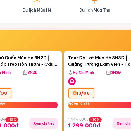
Du lịch Mùa Hè
Du lịch Mùa Thu
Điểm nổi bật
Điểm nổi
gày 15:19:01
Còn
05 ngày 15:19:01
hú Quốc Mùa Hè 3N2Đ |
Tour Đà Lạt Mùa Hè 3N3Đ |
áp Treo Hòn Thơm - Cầu
Quảng Trường Lâm Viên - H
áp Treo Hòn Thơm
Công Viên Nước Aquatopia
Hill - Puppy Farm
í Minh
3N2Đ
Hồ Chí Minh
3N3Đ
/08
13/08
chỗ
chỗ
Còn 10 chỗ
Còn 10 chỗ
00đ
1.444.000đ
-10%
-10%
Xem chi tiết
Xem chi 
9.000đ
1.299.000đ