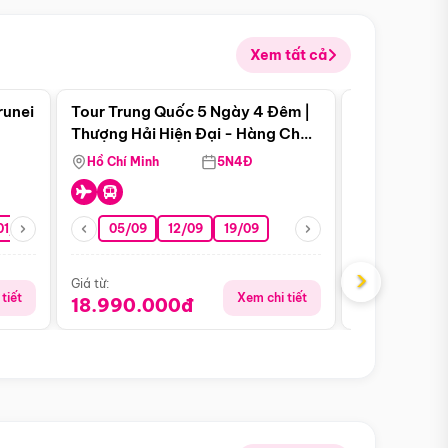
Xem tất cả
 bật
Điểm nổi bật
runei
Tour Trung Quốc 5 Ngày 4 Đêm |
Tour Trung 
Tour Hè
Thượng Hải Hiện Đại - Hàng Châu
Ân Thi - Trư
Nên Thơ - Ô Trấn Cổ Kính
Hồ Chí Minh
5N4Đ
Hồ Chí Minh
01/10
15/10
29/10
05/09
12/09
19/09
16/08
›
Giá từ:
Giá từ:
tiết
Xem chi tiết
18.990.000đ
16.990.0