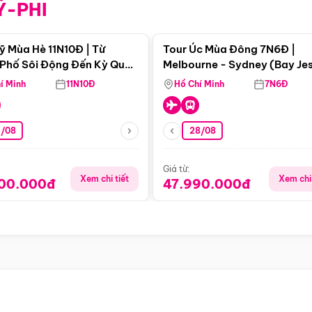
Ỹ-PHI
Điểm nổi bật
Điểm nổi
ỹ Mùa Hè 11N10Đ | Từ
Tour Úc Mùa Đông 7N6Đ |
Phố Sôi Động Đến Kỳ Quan
Melbourne - Sydney (Bay Je
Nhiên Mỹ
Airways)
í Minh
11N10Đ
Hồ Chí Minh
7N6Đ
4/08
28/08
Giá từ:
Xem chi tiết
Xem chi 
900.000đ
47.990.000đ