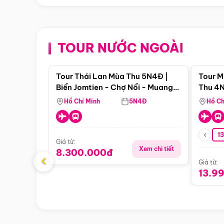
TOUR NƯỚC NGOÀI
Điểm nổi bật
Tour Thái Lan Mùa Thu 5N4Đ |
Tour M
Biển Jomtien - Chợ Nổi - Muang
Thu 4N
Boran - Suanthai (Bay Vietnam
Malacc
Hồ Chí Minh
5N4Đ
Hồ Ch
Airlines)
Singa
1
Giá từ:
Xem chi tiết
8.300.000đ
‹
Giá từ:
13.9