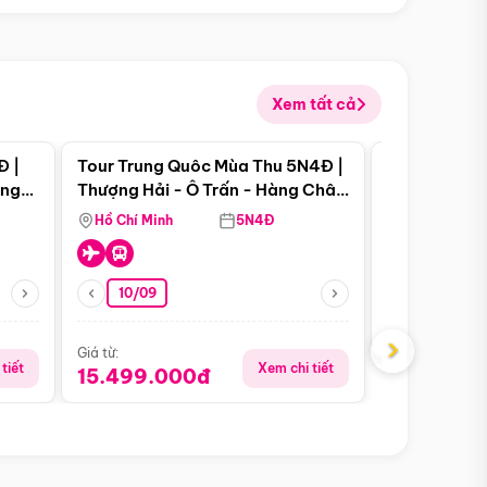
Xem tất cả
 bật
Điểm nổi bật
Đ |
Tour Trung Quôc Mùa Thu 5N4Đ |
Tour Trung
àng
Thượng Hải - Ô Trấn - Hàng Châu
| Thành Đô 
(Tour Không Shopping)
Viên Gấu Tr
Hồ Chí Minh
5N4Đ
Hồ Chí Minh
10/09
Giá từ:
16.999.0
›
Giá từ:
tiết
Xem chi tiết
15.499.000đ