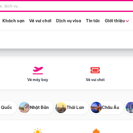
Điểm khởi hành
Tháng khở
Hồ Chí Minh
Bất kỳ 
Khách sạn
Vé vui chơi
Dịch vụ visa
Tin tức
Giới thiệu
Vé máy bay
Vé vui chơi
 Quốc
Nhật Bản
Thái Lan
Châu Âu