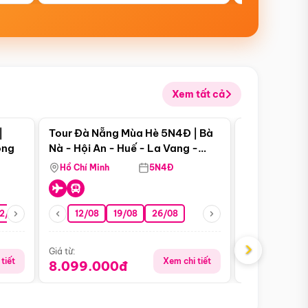
Xem tất cả
 bật
Điểm nổi bật
|
Tour Đà Nẵng Mùa Hè 5N4Đ | Bà
Tour Đà Nẵn
ong
Nà - Hội An - Huế - La Vang -
Nà - Hội An
Động Thiên Đường
Nha
Hồ Chí Minh
5N4Đ
Hồ Chí Minh
2/08
26/08
05/09
12/08
19/08
09/09
26/08
12/09
13/08
›
Giá từ:
Giá từ:
tiết
Xem chi tiết
8.099.000đ
6.899.00