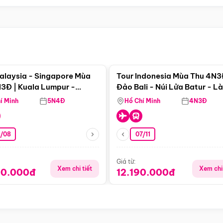
Điểm nổi bật
Điểm nổi
alaysia - Singapore Mùa
Tour Indonesia Mùa Thu 4N3
3Đ | Kuala Lumpur -
Đảo Bali - Núi Lửa Batur - L
a - Johor Baru -
Penglipuran
í Minh
5N4Đ
Hồ Chí Minh
4N3Đ
pore
3/08
07/11
Giá từ:
Xem chi tiết
Xem chi 
90.000đ
12.190.000đ