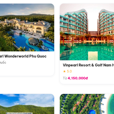
arl Wonderworld Phu Quoc
Quốc
Vinpearl Resort & Golf Nam 
★ 5.0
Từ
4,150,000đ