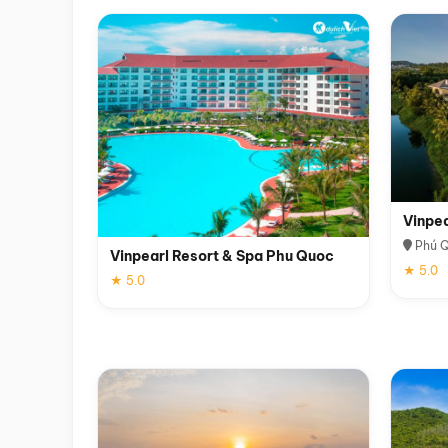
Vinpe
Phú 
Vinpearl Resort & Spa Phu Quoc
★ 5.0
★ 5.0