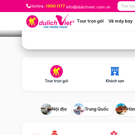
Bạn muốn đi đâu?
*
Hotline:
1900 1177
info@dulichviet.com.vn
Tour trọn gói
Vé máy bay
Tour trọn gói
Khách sạn
Nội địa
Trung Quốc
Hàn