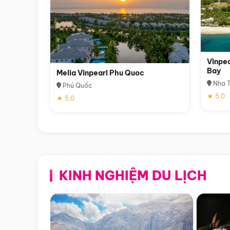
Vinpea
Bay
Melia Vinpearl Phu Quoc
Nha T
Phú Quốc
★ 5.0
★ 5.0
KINH NGHIỆM DU LỊCH