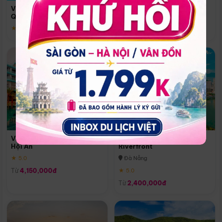
Quoc
Vinpearl Resort & Spa Phu
Phú Quốc
Quoc
★ 5.0
★ 5.0
Vinpearl Resort & Golf Nam
Melia Vinpearl Danang
Hội An
Riverfront
★ 5.0
Đà Nẵng
Từ
4,150,000đ
★ 5.0
Từ
2,400,000đ