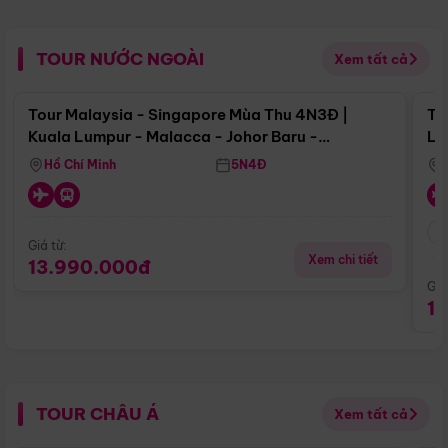
TOUR NƯỚC NGOÀI
Xem tất cả
Điểm nổi bật
Tour Malaysia - Singapore Mùa Thu 4N3Đ |
To
Kuala Lumpur - Malacca - Johor Baru -
Lử
Singapore
Hồ Chí Minh
5N4Đ
Giá từ:
Xem chi tiết
13.990.000đ
Giá
1
TOUR CHÂU Á
Xem tất cả
Điểm nổi bật