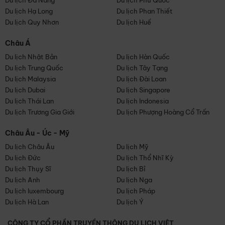
Du lịch Đà Nẵng
Du lịch Phú Quốc
Du lịch Hạ Long
Du lịch Phan Thiết
Du lịch Quy Nhơn
Du lịch Huế
Châu Á
Du lịch Nhật Bản
Du lịch Hàn Quốc
Du lịch Trung Quốc
Du lịch Tây Tạng
Du lịch Malaysia
Du lịch Đài Loan
Du lịch Dubai
Du lịch Singapore
Du lịch Thái Lan
Du lịch Indonesia
Du lịch Trương Gia Giới
Du lịch Phượng Hoàng Cổ Trấn
Châu Âu - Úc - Mỹ
Du lịch Châu Âu
Du lịch Mỹ
Du lịch Đức
Du lịch Thổ Nhĩ Kỳ
Du lịch Thụy Sĩ
Du lịch Bỉ
Du lịch Anh
Du lịch Nga
Du lịch luxembourg
Du lịch Pháp
Du lịch Hà Lan
Du lịch Ý
CÔNG TY CỔ PHẦN TRUYỀN THÔNG DU LỊCH VIỆT