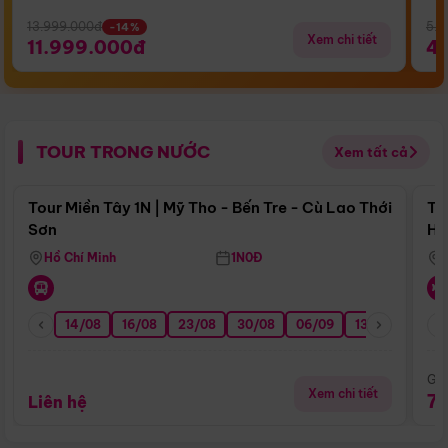
13.999.000đ
5.5
-14%
Xem chi tiết
11.999.000đ
4
TOUR TRONG NƯỚC
Xem tất cả
Điểm nổi bật
Tour Miền Tây 1N | Mỹ Tho - Bến Tre - Cù Lao Thới
To
Sơn
Hu
Hồ Chí Minh
1N0Đ
14/08
16/08
23/08
30/08
06/09
13/09
20/0
Giá
Xem chi tiết
7
Liên hệ