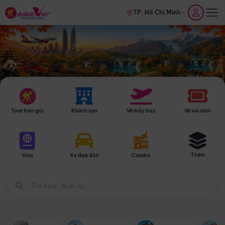
TP. Hồ Chí Minh
Tour trọn gói
Khách sạn
Vé máy bay
Vé vui chơi
Thêm
Visa
Xe đưa đón
Combo