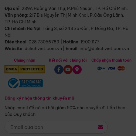
Địa chỉ
: 239A Hoàng Văn Thụ, P.Phú Nhuận, TP. Hồ Chí Minh.
Văn phòng
:
217 Bis Nguyễn Thị Minh Khai, P.Cầu Ông Lãnh,
TP. Hồ Chí Minh.
Chi nhánh Hà Nội
:
Tầng 3, số 243 xã Đàn, P.Đống Đa, TP. Hà
Nội
Điện thoại
:
028 73056789
|
Hotline
:
1900 1177
Website
:
dulichviet.com.vn
|
Email
:
info@dulichviet.com.vn
Chứng nhận
Kết nối với chúng tôi
Chấp nhận thanh toán
Đăng ký nhận thông tin khuyến mãi
Nhập email để có cơ hội giảm 50% cho chuyến đi tiếp theo
của Quý khách