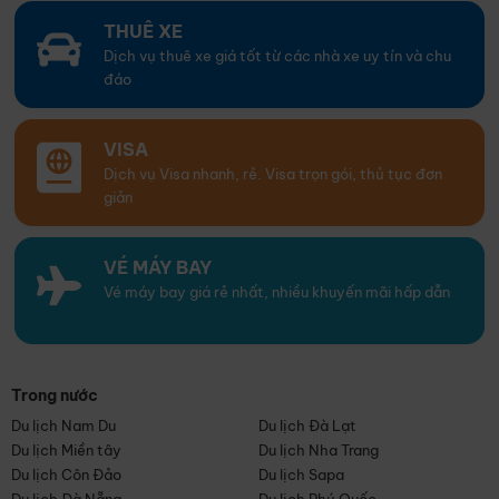
THUÊ XE
Dịch vụ thuê xe giá tốt từ các nhà xe uy tín và chu
đáo
VISA
Dịch vụ Visa nhanh, rẻ. Visa trọn gói, thủ tục đơn
giản
VÉ MÁY BAY
Vé máy bay giá rẻ nhất, nhiều khuyến mãi hấp dẫn
Trong nước
Du lịch Nam Du
Du lịch Đà Lạt
Du lịch Miền tây
Du lịch Nha Trang
Du lịch Côn Đảo
Du lịch Sapa