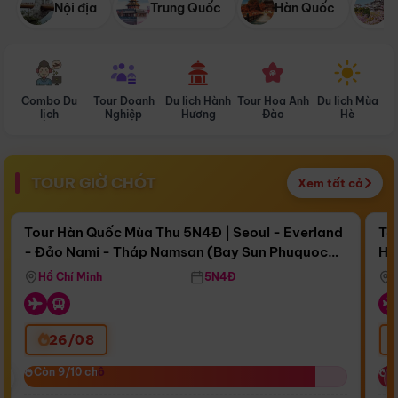
Nội địa
Trung Quốc
Hàn Quốc
N
Combo Du
Tour Doanh
Du lịch Hành
Tour Hoa Anh
Du lịch Mùa
D
lịch
Nghiệp
Hương
Đào
Hè
TOUR GIỜ CHÓT
Xem tất cả
Điểm nổi bật
Còn
16 ngày 21:00:50
Cò
Tour Hàn Quốc Mùa Thu 5N4Đ | Seoul - Everland
To
- Đảo Nami - Tháp Namsan (Bay Sun Phuquoc
Hò
Bay Sun Phuquoc Airways
Tặ
Airways)
Aq
Hồ Chí Minh
5N4Đ
26/08
‹
Còn 9/10 chỗ
Còn 9/10 chỗ
C
C