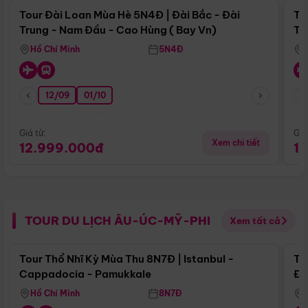
Tour Đài Loan Mùa Hè 5N4Đ | Đài Bắc - Đài
To
Trung - Nam Đầu - Cao Hùng ( Bay Vn)
Tr
Hồ Chí Minh
5N4Đ
12/09
01/10
Giá từ:
Giá
Xem chi tiết
12.999.000đ
1
TOUR DU LỊCH ÂU-ÚC-MỸ-PHI
Xem tất cả
Điểm nổi bật
Tour Thổ Nhĩ Kỳ Mùa Thu 8N7Đ | Istanbul -
To
Cappadocia - Pamukkale
Đế
Hồ Chí Minh
8N7Đ