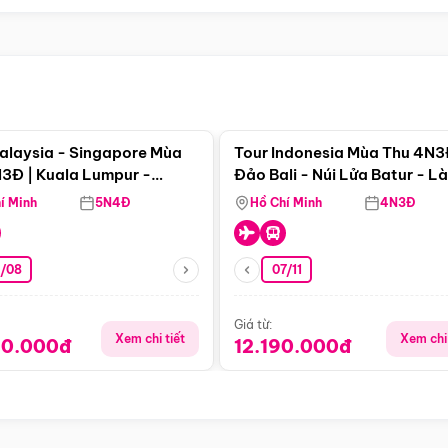
Điểm nổi bật
Điểm nổi
alaysia - Singapore Mùa
Tour Indonesia Mùa Thu 4N3
3Đ | Kuala Lumpur -
Đảo Bali - Núi Lửa Batur - L
a - Johor Baru -
Penglipuran
í Minh
5N4Đ
Hồ Chí Minh
4N3Đ
pore
3/08
07/11
Giá từ:
Xem chi tiết
Xem chi 
90.000đ
12.190.000đ