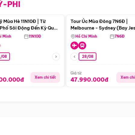
Ỹ-PHI
Điểm nổi bật
Điểm nổi
ỹ Mùa Hè 11N10Đ | Từ
Tour Úc Mùa Đông 7N6Đ |
Phố Sôi Động Đến Kỳ Quan
Melbourne - Sydney (Bay Je
Nhiên Mỹ
Airways)
í Minh
11N10Đ
Hồ Chí Minh
7N6Đ
4/08
28/08
Giá từ:
Xem chi tiết
Xem chi 
900.000đ
47.990.000đ