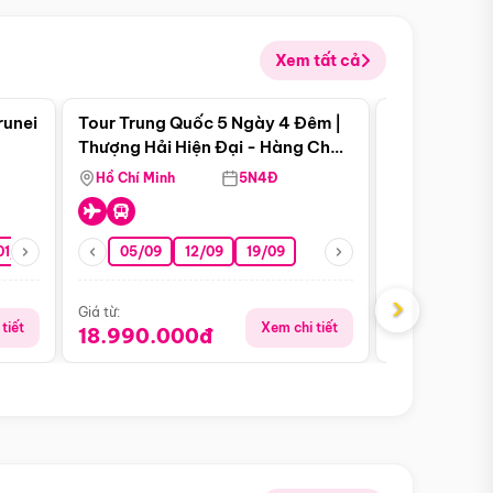
Xem tất cả
 bật
Điểm nổi bật
runei
Tour Trung Quốc 5 Ngày 4 Đêm |
Tour Trung 
Tour Hè
Thượng Hải Hiện Đại - Hàng Châu
Ân Thi - Trư
Nên Thơ - Ô Trấn Cổ Kính
Hồ Chí Minh
5N4Đ
Hồ Chí Minh
01/10
15/10
29/10
05/09
12/09
19/09
16/08
›
Giá từ:
Giá từ:
tiết
Xem chi tiết
18.990.000đ
16.990.0