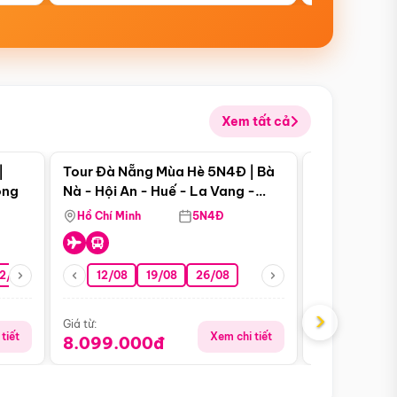
Xem tất cả
 bật
Điểm nổi bật
|
Tour Đà Nẵng Mùa Hè 5N4Đ | Bà
Tour Đà Nẵn
ong
Nà - Hội An - Huế - La Vang -
Nà - Hội An
Động Thiên Đường
Nha
Hồ Chí Minh
5N4Đ
Hồ Chí Minh
2/08
26/08
05/09
12/08
19/08
09/09
26/08
12/09
13/08
›
Giá từ:
Giá từ:
tiết
Xem chi tiết
8.099.000đ
6.899.00