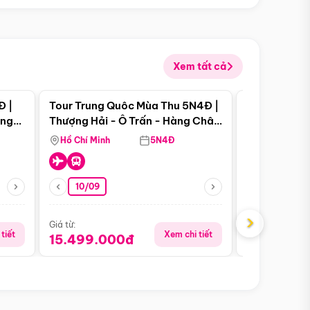
Xem tất cả
 bật
Điểm nổi bật
Đ |
Tour Trung Quôc Mùa Thu 5N4Đ |
Tour Trung
àng
Thượng Hải - Ô Trấn - Hàng Châu
| Thành Đô 
(Tour Không Shopping)
Viên Gấu Tr
Hồ Chí Minh
5N4Đ
Hồ Chí Minh
10/09
21/08
›
Giá từ:
Giá từ:
tiết
Xem chi tiết
15.499.000đ
16.999.0