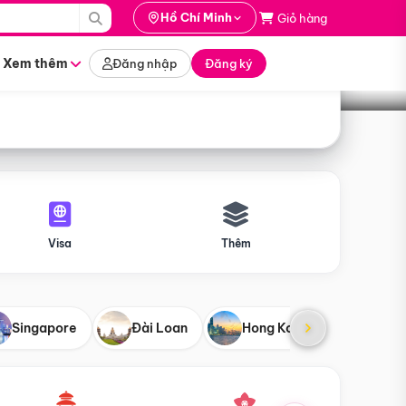
i hành
Hồ Chí Minh
Giỏ hàng
Tìm tour
tháng nào
Xem thêm
Đăng nhập
Đăng ký
Visa
Thêm
Singapore
Đài Loan
Hong Kong
Mỹ