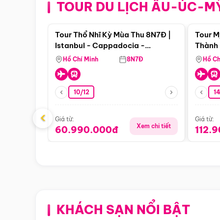
TOUR DU LỊCH ÂU-ÚC-M
Điểm nổi bật
Tour Thổ Nhĩ Kỳ Mùa Thu 8N7Đ |
Tour M
Istanbul - Cappadocia -
Thành 
Pamukkale
Thiên 
Hồ Chí Minh
8N7Đ
Hồ Ch
10/12
1
‹
Giá từ:
Giá từ:
Xem chi tiết
60.990.000đ
112.
KHÁCH SẠN NỔI BẬT