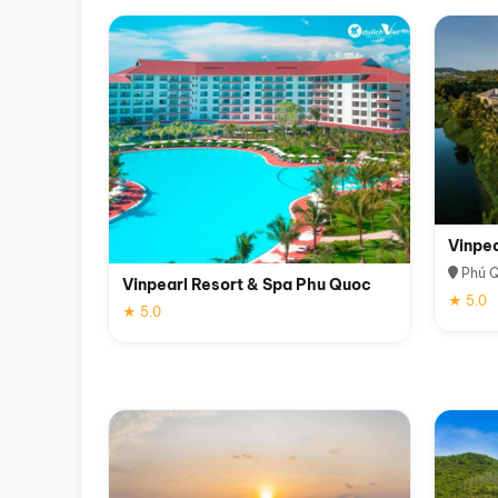
Vinpe
Phú 
Vinpearl Resort & Spa Phu Quoc
★ 5.0
★ 5.0