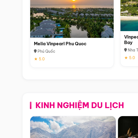
Vinpea
Bay
Melia Vinpearl Phu Quoc
Nha T
Phú Quốc
★ 5.0
★ 5.0
KINH NGHIỆM DU LỊCH