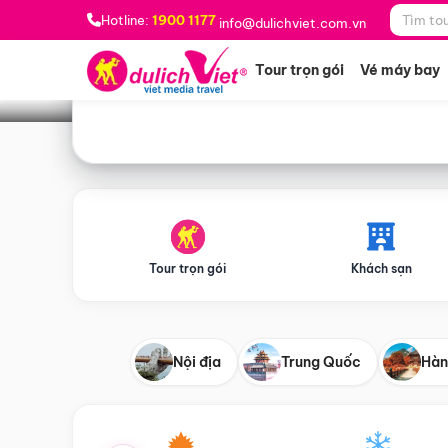
Bạn muốn đi đâu?
*
Hotline:
1900 1177
info@dulichviet.com.vn
Tour trọn gói
Vé máy bay
Tour trọn gói
Khách sạn
Nội địa
Trung Quốc
Hàn