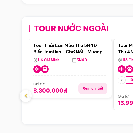
TOUR NƯỚC NGOÀI
Điểm nổi bật
Tour Thái Lan Mùa Thu 5N4Đ |
Tour M
Biển Jomtien - Chợ Nổi - Muang
Thu 4N
Boran - Suanthai (Bay Vietnam
Malacc
Hồ Chí Minh
5N4Đ
Hồ Ch
Airlines)
Singa
1
Giá từ:
Xem chi tiết
8.300.000đ
‹
Giá từ:
13.9