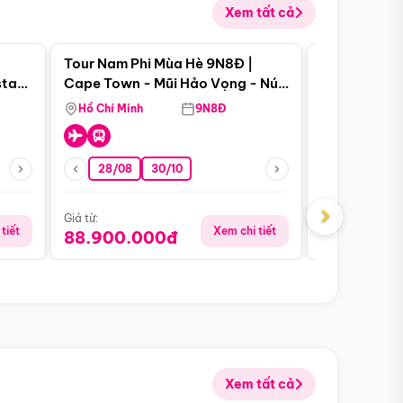
Xem tất cả
 bật
Điểm nổi bật
Tour Nam Phi Mùa Hè 9N8Đ |
Tour Mỹ Mùa
star
Cape Town - Mũi Hảo Vọng - Núi
Hoa Kỳ - Me
Bàn - Johannesburg - Pretoria -
Hồ Chí Minh
9N8Đ
Hồ Chí Minh
Safari - Lodge
28/08
30/10
29/08
›
Giá từ:
Giá từ:
tiết
Xem chi tiết
88.900.000đ
59.900.
Xem tất cả