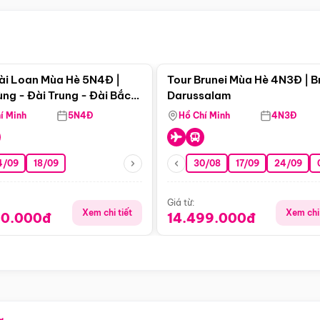
Điểm nổi bật
Điểm nổi
ài Loan Mùa Hè 5N4Đ |
Tour Brunei Mùa Hè 4N3Đ | B
ng - Đài Trung - Đài Bắc
Darussalam
j)
í Minh
5N4Đ
Hồ Chí Minh
4N3Đ
4/09
18/09
30/08
17/09
24/09
Giá từ:
Xem chi tiết
Xem chi 
90.000đ
14.499.000đ