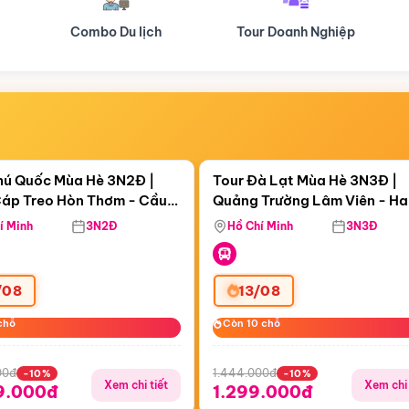
Tour Doanh Nghiệp
Du lịch Hành Hương
Điểm nổi bật
Điểm nổi
ngày 09:22:52
Còn
05 ngày 09:22:52
hú Quốc Mùa Hè 3N2Đ |
Tour Đà Lạt Mùa Hè 3N3Đ |
áp Treo Hòn Thơm - Cầu
Quảng Trường Lâm Viên - H
áp Treo Hòn Thơm
Công Viên Nước Aquatopia
Hill - Puppy Farm
í Minh
3N2Đ
Hồ Chí Minh
3N3Đ
/08
13/08
chỗ
chỗ
Còn 10 chỗ
Còn 10 chỗ
00đ
1.444.000đ
-10%
-10%
Xem chi tiết
Xem chi 
9.000đ
1.299.000đ