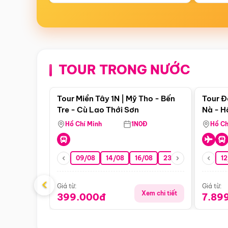
TOUR TRONG NƯỚC
Điểm nổi bật
Tour Miền Tây 1N | Mỹ Tho - Bến
Tour Đ
Tre - Cù Lao Thới Sơn
Nà - H
Nha
Hồ Chí Minh
1N0Đ
Hồ Ch
09/08
14/08
16/08
23/08
30/08
12
0
‹
Giá từ:
Giá từ:
Xem chi tiết
399.000đ
7.89