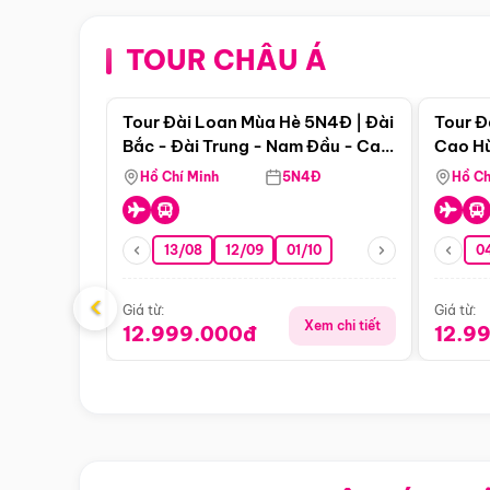
TOUR CHÂU Á
Điểm nổi bật
Tour Đài Loan Mùa Hè 5N4Đ | Đài
Tour Đ
Bắc - Đài Trung - Nam Đầu - Cao
Cao Hù
Hùng ( Bay Vn)
(Bay V
Hồ Chí Minh
5N4Đ
Hồ Ch
13/08
12/09
01/10
0
‹
Giá từ:
Giá từ:
Xem chi tiết
12.999.000đ
12.9