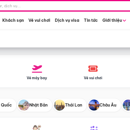
Điểm khởi hành
Tháng khở
Hồ Chí Minh
Bất kỳ 
Khách sạn
Vé vui chơi
Dịch vụ visa
Tin tức
Giới thiệu
Vé máy bay
Vé vui chơi
 Quốc
Nhật Bản
Thái Lan
Châu Âu