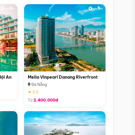
Hội An
Melia Vinpearl Danang Riverfront
Đà Nẵng
★ 5.0
Từ
2,400,000đ