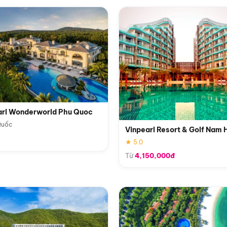
arl Wonderworld Phu Quoc
Quốc
Vinpearl Resort & Golf Nam 
★ 5.0
Từ
4,150,000đ