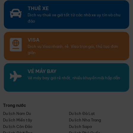
THUÊ XE
Dịch vụ thuê xe giá tốt từ các nhà xe uy tín và chu
đáo
VISA
Dịch vụ Visa nhanh, rẻ. Visa trọn gói, thủ tục đơn
giản
VÉ MÁY BAY
Vé máy bay giá rẻ nhất, nhiều khuyến mãi hấp dẫn
Trong nước
Du lịch Nam Du
Du lịch Đà Lạt
Du lịch Miền tây
Du lịch Nha Trang
Du lịch Côn Đảo
Du lịch Sapa