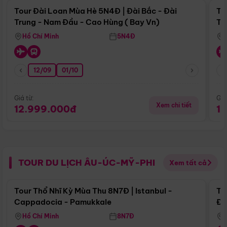
Tour Đài Loan Mùa Hè 5N4Đ | Đài Bắc - Đài
To
Trung - Nam Đầu - Cao Hùng ( Bay Vn)
Tr
Hồ Chí Minh
5N4Đ
12/09
01/10
Giá từ:
Giá
Xem chi tiết
12.999.000đ
1
TOUR DU LỊCH ÂU-ÚC-MỸ-PHI
Xem tất cả
Điểm nổi bật
Tour Thổ Nhĩ Kỳ Mùa Thu 8N7Đ | Istanbul -
To
Cappadocia - Pamukkale
Đế
Hồ Chí Minh
8N7Đ