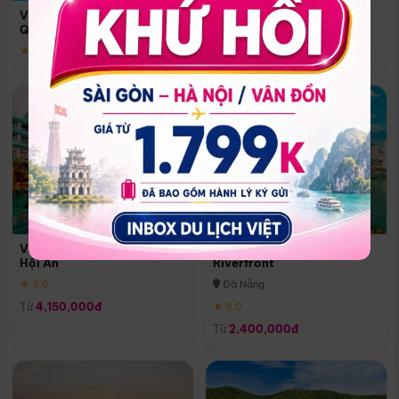
Quoc
Vinpearl Resort & Spa Phu
Phú Quốc
Quoc
★ 5.0
★ 5.0
Vinpearl Resort & Golf Nam
Melia Vinpearl Danang
Hội An
Riverfront
★ 5.0
Đà Nẵng
Từ
4,150,000đ
★ 5.0
Từ
2,400,000đ