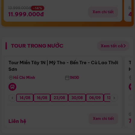
13.999.000đ
5.5
-14%
Xem chi tiết
11.999.000đ
4
TOUR TRONG NƯỚC
Xem tất cả
Điểm nổi bật
Tour Miền Tây 1N | Mỹ Tho - Bến Tre - Cù Lao Thới
To
Sơn
Hu
Hồ Chí Minh
1N0Đ
14/08
16/08
23/08
30/08
06/09
13/09
20/0
Giá
Xem chi tiết
7
Liên hệ