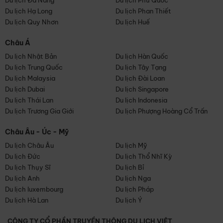
Du lịch Đà Nẵng
Du lịch Phú Quốc
Du lịch Hạ Long
Du lịch Phan Thiết
Du lịch Quy Nhơn
Du lịch Huế
Châu Á
Du lịch Nhật Bản
Du lịch Hàn Quốc
Du lịch Trung Quốc
Du lịch Tây Tạng
Du lịch Malaysia
Du lịch Đài Loan
Du lịch Dubai
Du lịch Singapore
Du lịch Thái Lan
Du lịch Indonesia
Du lịch Trương Gia Giới
Du lịch Phượng Hoàng Cổ Trấn
Châu Âu - Úc - Mỹ
Du lịch Châu Âu
Du lịch Mỹ
Du lịch Đức
Du lịch Thổ Nhĩ Kỳ
Du lịch Thụy Sĩ
Du lịch Bỉ
Du lịch Anh
Du lịch Nga
Du lịch luxembourg
Du lịch Pháp
Du lịch Hà Lan
Du lịch Ý
CÔNG TY CỔ PHẦN TRUYỀN THÔNG DU LỊCH VIỆT