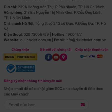
Địa chỉ
: 239A Hoàng Văn Thụ, P.Phú Nhuận, TP. Hồ Chí Minh.
Văn phòng
:
217 Bis Nguyễn Thị Minh Khai, P.Cầu Ông Lãnh,
TP. Hồ Chí Minh.
Chi nhánh Hà Nội
:
Tầng 3, số 243 xã Đàn, P.Đống Đa, TP. Hà
Nội
Điện thoại
:
028 73056789
|
Hotline
:
1900 1177
Website
:
dulichviet.com.vn
|
Email
:
info@dulichviet.com.vn
Chứng nhận
Kết nối với chúng tôi
Chấp nhận thanh toán
Đăng ký nhận thông tin khuyến mãi
Nhập email để có cơ hội giảm 50% cho chuyến đi tiếp theo
của Quý khách