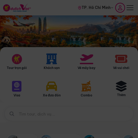
TP. Hồ Chí Minh
Tour trọn gói
Khách sạn
Vé máy bay
Vé vui chơi
Thêm
Visa
Xe đưa đón
Combo