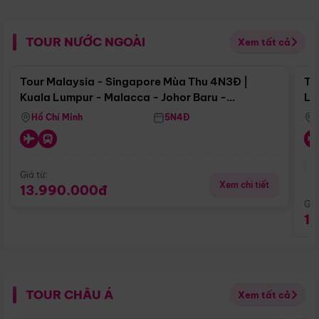
TOUR NƯỚC NGOÀI
Xem tất cả
Điểm nổi bật
Tour Malaysia - Singapore Mùa Thu 4N3Đ |
To
Kuala Lumpur - Malacca - Johor Baru -
Lử
Singapore
Hồ Chí Minh
5N4Đ
Giá từ:
Xem chi tiết
13.990.000đ
Giá
1
TOUR CHÂU Á
Xem tất cả
Điểm nổi bật