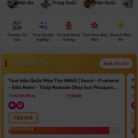
Nội địa
Trung Quốc
Hàn Quốc
N
Combo Du
Tour Doanh
Du lịch Hành
Tour Hoa Anh
Du lịch Mùa
D
lịch
Nghiệp
Hương
Đào
Hè
TOUR GIỜ CHÓT
Xem tất cả
Điểm nổi bật
Còn
17 ngày 05:21:24
Cò
Tour Hàn Quốc Mùa Thu 5N4Đ | Seoul - Everland
To
- Đảo Nami - Tháp Namsan (Bay Sun Phuquoc
Hò
Bay Sun Phuquoc Airways
Tặ
Airways)
Aq
Hồ Chí Minh
5N4Đ
26/08
‹
Còn 9/10 chỗ
Còn 9/10 chỗ
C
C