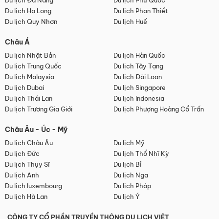
Du lịch Đà Nẵng
Du lịch Phú Quốc
Du lịch Hạ Long
Du lịch Phan Thiết
Du lịch Quy Nhơn
Du lịch Huế
Châu Á
Du lịch Nhật Bản
Du lịch Hàn Quốc
Du lịch Trung Quốc
Du lịch Tây Tạng
Du lịch Malaysia
Du lịch Đài Loan
Du lịch Dubai
Du lịch Singapore
Du lịch Thái Lan
Du lịch Indonesia
Du lịch Trương Gia Giới
Du lịch Phượng Hoàng Cổ Trấn
Châu Âu - Úc - Mỹ
Du lịch Châu Âu
Du lịch Mỹ
Du lịch Đức
Du lịch Thổ Nhĩ Kỳ
Du lịch Thụy Sĩ
Du lịch Bỉ
Du lịch Anh
Du lịch Nga
Du lịch luxembourg
Du lịch Pháp
Du lịch Hà Lan
Du lịch Ý
CÔNG TY CỔ PHẦN TRUYỀN THÔNG DU LỊCH VIỆT