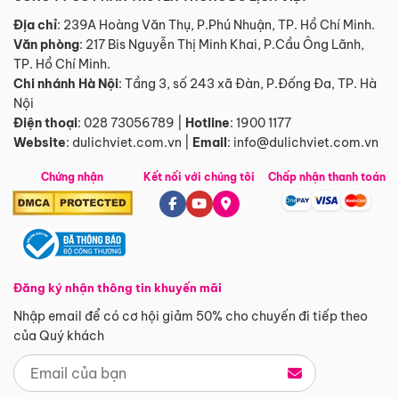
Địa chỉ
: 239A Hoàng Văn Thụ, P.Phú Nhuận, TP. Hồ Chí Minh.
Văn phòng
:
217 Bis Nguyễn Thị Minh Khai, P.Cầu Ông Lãnh,
TP. Hồ Chí Minh.
Chi nhánh Hà Nội
:
Tầng 3, số 243 xã Đàn, P.Đống Đa, TP. Hà
Nội
Điện thoại
:
028 73056789
|
Hotline
:
1900 1177
Website
:
dulichviet.com.vn
|
Email
:
info@dulichviet.com.vn
Chứng nhận
Kết nối với chúng tôi
Chấp nhận thanh toán
Đăng ký nhận thông tin khuyến mãi
Nhập email để có cơ hội giảm 50% cho chuyến đi tiếp theo
của Quý khách