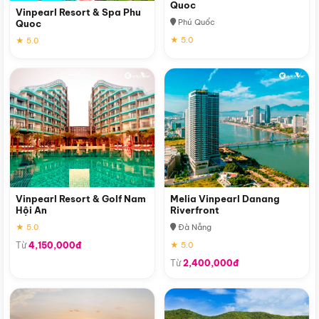
Quoc
Vinpearl Resort & Spa Phu
Phú Quốc
Quoc
★ 5.0
★ 5.0
Vinpearl Resort & Golf Nam
Melia Vinpearl Danang
Hội An
Riverfront
★ 5.0
Đà Nẵng
Từ
4,150,000đ
★ 5.0
Từ
2,400,000đ