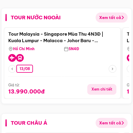
TOUR NƯỚC NGOÀI
Xem tất cả
Điểm nổi bật
Tour Malaysia - Singapore Mùa Thu 4N3Đ |
To
Kuala Lumpur - Malacca - Johor Baru -
Lử
Singapore
Hồ Chí Minh
5N4Đ
13/08
Giá từ:
Giá
Xem chi tiết
13.990.000đ
1
TOUR CHÂU Á
Xem tất cả
Điểm nổi bật