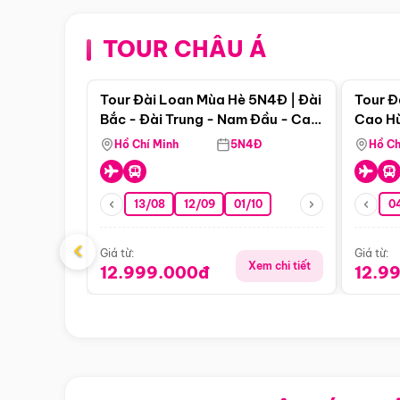
TOUR CHÂU Á
Điểm nổi bật
Tour Đài Loan Mùa Hè 5N4Đ | Đài
Tour Đ
Bắc - Đài Trung - Nam Đầu - Cao
Cao Hù
Hùng ( Bay Vn)
(Bay V
Hồ Chí Minh
5N4Đ
Hồ Ch
13/08
12/09
01/10
0
‹
Giá từ:
Giá từ:
Xem chi tiết
12.999.000đ
12.9