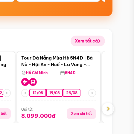
Xem tất cả
 bật
Điểm nổi bật
|
Tour Đà Nẵng Mùa Hè 5N4Đ | Bà
Tour Đà Nẵn
ong
Nà - Hội An - Huế - La Vang -
Nà - Hội An
Động Thiên Đường
Nha
Hồ Chí Minh
5N4Đ
Hồ Chí Minh
2/08
26/08
05/09
12/08
19/08
09/09
26/08
12/09
13/08
›
Giá từ:
Giá từ:
tiết
Xem chi tiết
8.099.000đ
6.899.00