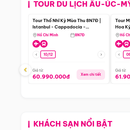
TOUR DU LỊCH ÂU-ÚC-M
Điểm nổi bật
Tour Thổ Nhĩ Kỳ Mùa Thu 8N7Đ |
Tour M
Istanbul - Cappadocia -
Hoa Kỳ
Pamukkale
Hồ Chí Minh
8N7Đ
Hồ Ch
10/12
0
‹
Giá từ:
Giá từ:
Xem chi tiết
60.990.000đ
61.9
KHÁCH SẠN NỔI BẬT