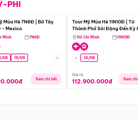
Ỹ-PHI
Điểm nổi bật
Điểm nổi
ỹ Mùa Hè 7N6Đ | Bờ Tây
Tour Mỹ Mùa Hè 11N10Đ | Từ
 - Mexico
Thành Phố Sôi Động Đến Kỳ
Thiên Nhiên Mỹ
í Minh
7N6Đ
Hồ Chí Minh
11N10Đ
8/08
19/09
14/08
Giá từ:
Xem chi tiết
Xem chi 
00.000đ
112.900.000đ