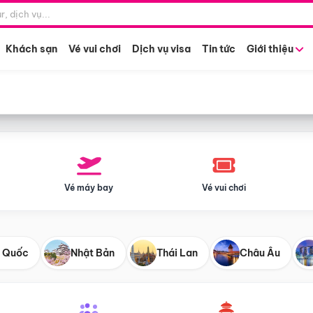
Điểm khởi hành
Tháng khở
Hồ Chí Minh
Bất kỳ 
Khách sạn
Vé vui chơi
Dịch vụ visa
Tin tức
Giới thiệu
Vé máy bay
Vé vui chơi
 Quốc
Nhật Bản
Thái Lan
Châu Âu