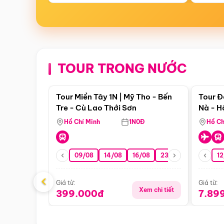
TOUR TRONG NƯỚC
Điểm nổi bật
Tour Miền Tây 1N | Mỹ Tho - Bến
Tour Đ
Tre - Cù Lao Thới Sơn
Nà - H
Nha
Hồ Chí Minh
1N0Đ
Hồ Ch
09/08
14/08
16/08
23/08
30/08
12
0
‹
Giá từ:
Giá từ:
Xem chi tiết
399.000đ
7.89