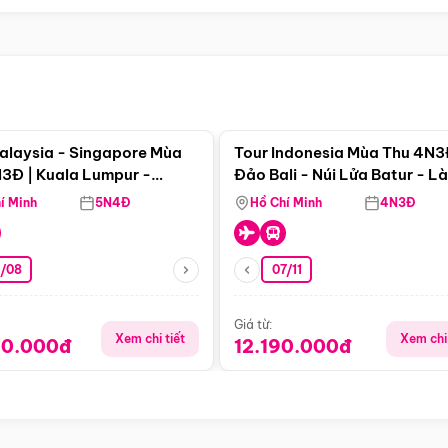
Điểm nổi bật
Điểm nổi
alaysia - Singapore Mùa
Tour Indonesia Mùa Thu 4N3
3Đ | Kuala Lumpur -
Đảo Bali - Núi Lửa Batur - L
a - Johor Baru -
Penglipuran
í Minh
5N4Đ
Hồ Chí Minh
4N3Đ
pore
3/08
07/11
Giá từ:
Xem chi tiết
Xem chi 
90.000đ
12.190.000đ