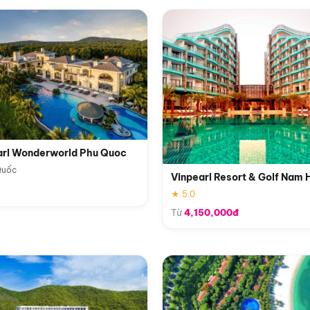
arl Wonderworld Phu Quoc
Quốc
Vinpearl Resort & Golf Nam 
★ 5.0
Từ
4,150,000đ