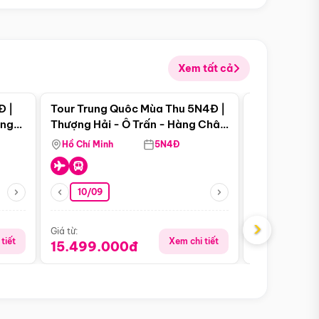
Xem tất cả
 bật
Điểm nổi bật
Đ |
Tour Trung Quôc Mùa Thu 5N4Đ |
Tour Trung
àng
Thượng Hải - Ô Trấn - Hàng Châu
| Thành Đô 
(Tour Không Shopping)
Viên Gấu Tr
Hồ Chí Minh
5N4Đ
Hồ Chí Minh
10/09
06/08
›
Giá từ:
Giá từ:
tiết
Xem chi tiết
15.499.000đ
18.990.0