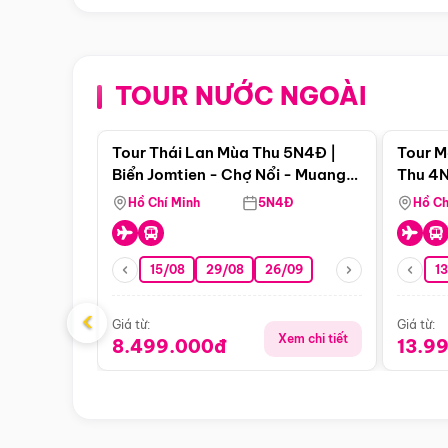
TOUR NƯỚC NGOÀI
Điểm nổi bật
Tour Thái Lan Mùa Thu 5N4Đ |
Tour M
Biển Jomtien - Chợ Nổi - Muang
Thu 4N
Boran - Suanthai
Malacc
Hồ Chí Minh
5N4Đ
Hồ Ch
Singa
15/08
29/08
26/09
1
‹
Giá từ:
Giá từ:
Xem chi tiết
8.499.000đ
13.9