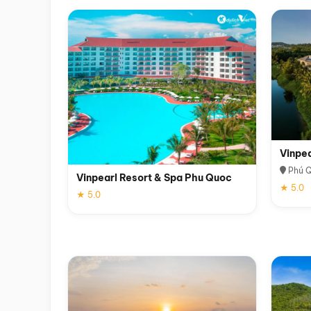
Vinpe
Phú 
Vinpearl Resort & Spa Phu Quoc
★ 5.0
★ 5.0