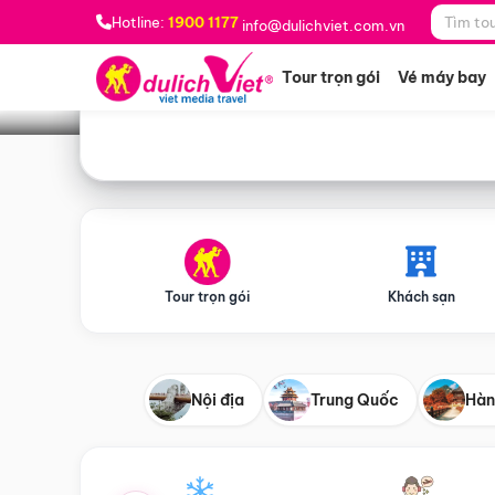
Bạn muốn đi đâu?
*
Hotline:
1900 1177
info@dulichviet.com.vn
Tour trọn gói
Vé máy bay
Tour trọn gói
Khách sạn
Nội địa
Trung Quốc
Hàn