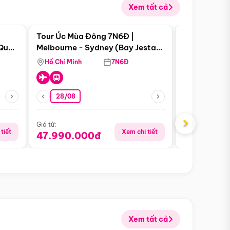
Xem tất cả
 bật
Điểm nổi bật
Tour Úc Mùa Đông 7N6Đ |
Tour Nam Ph
 Quan
Melbourne - Sydney (Bay Jestar
Cape Town -
Airways)
Bàn - Johan
Hồ Chí Minh
7N6Đ
Hồ Chí Minh
Safari - Lo
28/08
28/08
›
Giá từ:
Giá từ:
tiết
Xem chi tiết
47.990.000đ
88.900.0
Xem tất cả