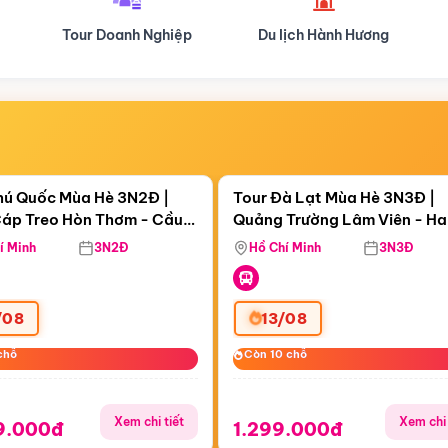
Tour Doanh Nghiệp
Du lịch Hành Hương
Điểm nổi bật
Điểm nổi
ngày 12:39:33
Còn
06 ngày 12:39:33
hú Quốc Mùa Hè 3N2Đ |
Tour Đà Lạt Mùa Hè 3N3Đ |
áp Treo Hòn Thơm - Cầu
Quảng Trường Lâm Viên - H
áp Treo Hòn Thơm
Công Viên Nước Aquatopia
Hill - Puppy Farm
í Minh
3N2Đ
Hồ Chí Minh
3N3Đ
/08
13/08
chỗ
chỗ
Còn 10 chỗ
Còn 10 chỗ
Xem chi tiết
Xem chi 
9.000đ
1.299.000đ