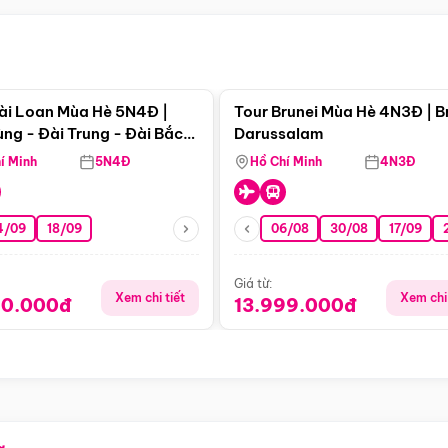
Điểm nổi bật
Điểm nổi
ài Loan Mùa Hè 5N4Đ |
Tour Brunei Mùa Hè 4N3Đ | B
ng - Đài Trung - Đài Bắc
Darussalam
j)
í Minh
5N4Đ
Hồ Chí Minh
4N3Đ
4/09
18/09
06/08
30/08
17/09
Giá từ:
Xem chi tiết
Xem chi 
90.000đ
13.999.000đ