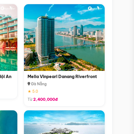
Hội An
Melia Vinpearl Danang Riverfront
Đà Nẵng
★ 5.0
Từ
2,400,000đ