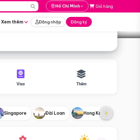
i hành
Hồ Chí Minh
Giỏ hàng
Tìm tour
tháng nào
Xem thêm
Đăng nhập
Đăng ký
Visa
Thêm
Singapore
Đài Loan
Hong Kong
Mỹ