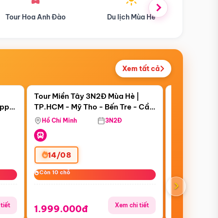
Tour Hoa Anh Đào
Du lịch Mùa Hè
Du l
Xem tất cả
 bật
Điểm nổi bật
Còn
07 ngày 12:39:33
Còn
20 ngày 12
Tour Miền Tây 3N2Đ Mùa Hè |
Tour Trung 
appy
TP.HCM - Mỹ Tho - Bến Tre - Cần
Thượng Hải 
Thơ - Sóc Trăng - Bạc Liêu - Cà
Trấn (Bay Vi
Hồ Chí Minh
3N2Đ
Hồ Chí Minh
Mau
14/08
27/08
Còn 10 chỗ
Còn 10 chỗ
Còn 7/10 chỗ
Còn 7/10 chỗ
›
tiết
Xem chi tiết
1.999.000đ
16.999.0