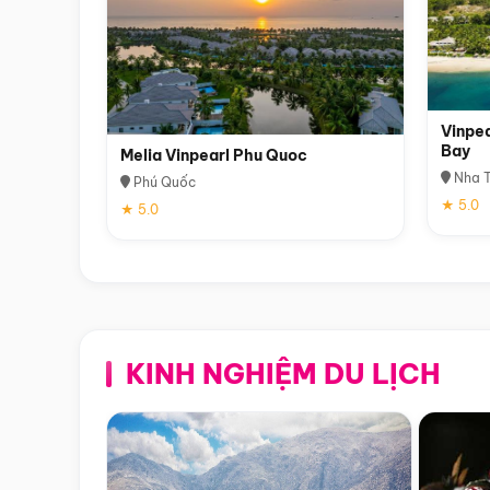
Vinpea
Bay
Melia Vinpearl Phu Quoc
Nha T
Phú Quốc
★ 5.0
★ 5.0
KINH NGHIỆM DU LỊCH