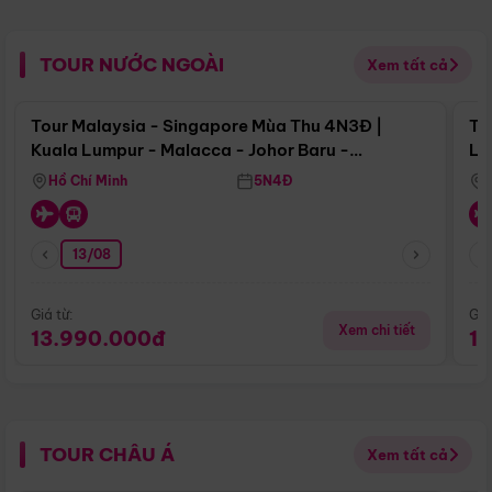
TOUR NƯỚC NGOÀI
Xem tất cả
Điểm nổi bật
Tour Malaysia - Singapore Mùa Thu 4N3Đ |
To
Kuala Lumpur - Malacca - Johor Baru -
Lử
Singapore
Hồ Chí Minh
5N4Đ
13/08
Giá từ:
Giá
Xem chi tiết
13.990.000đ
1
TOUR CHÂU Á
Xem tất cả
Điểm nổi bật