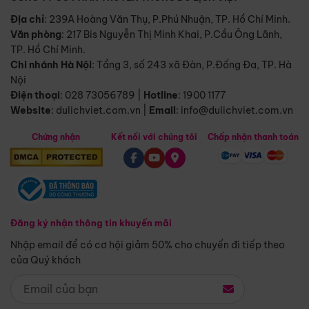
Địa chỉ
: 239A Hoàng Văn Thụ, P.Phú Nhuận, TP. Hồ Chí Minh.
Văn phòng
:
217 Bis Nguyễn Thị Minh Khai, P.Cầu Ông Lãnh,
TP. Hồ Chí Minh.
Chi nhánh Hà Nội
:
Tầng 3, số 243 xã Đàn, P.Đống Đa, TP. Hà
Nội
Điện thoại
:
028 73056789
|
Hotline
:
1900 1177
Website
:
dulichviet.com.vn
|
Email
:
info@dulichviet.com.vn
Chứng nhận
Kết nối với chúng tôi
Chấp nhận thanh toán
Đăng ký nhận thông tin khuyến mãi
Nhập email để có cơ hội giảm 50% cho chuyến đi tiếp theo
của Quý khách