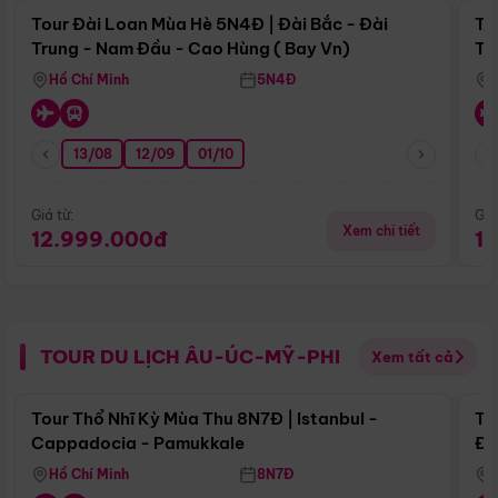
Tour Đài Loan Mùa Hè 5N4Đ | Đài Bắc - Đài
To
Trung - Nam Đầu - Cao Hùng ( Bay Vn)
Tr
Hồ Chí Minh
5N4Đ
13/08
12/09
01/10
Giá từ:
Giá
Xem chi tiết
12.999.000đ
1
TOUR DU LỊCH ÂU-ÚC-MỸ-PHI
Xem tất cả
Điểm nổi bật
Tour Thổ Nhĩ Kỳ Mùa Thu 8N7Đ | Istanbul -
To
Cappadocia - Pamukkale
Đế
Hồ Chí Minh
8N7Đ