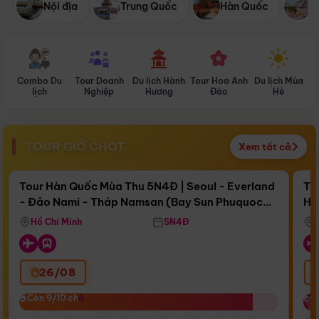
Nội địa
Trung Quốc
Hàn Quốc
N
Combo Du
Tour Doanh
Du lịch Hành
Tour Hoa Anh
Du lịch Mùa
D
lịch
Nghiệp
Hương
Đào
Hè
TOUR GIỜ CHÓT
Xem tất cả
Điểm nổi bật
Còn
17 ngày 14:58:35
Cò
Tour Hàn Quốc Mùa Thu 5N4Đ | Seoul - Everland
To
- Đảo Nami - Tháp Namsan (Bay Sun Phuquoc
Hò
Bay Sun Phuquoc Airways
Tặ
Airways)
Aq
Hồ Chí Minh
5N4Đ
26/08
‹
Còn 9/10 chỗ
Còn 9/10 chỗ
C
C