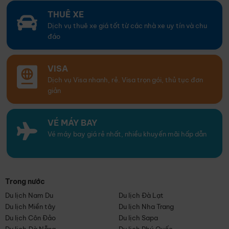
THUÊ XE
Dịch vụ thuê xe giá tốt từ các nhà xe uy tín và chu
đáo
VISA
Dịch vụ Visa nhanh, rẻ. Visa trọn gói, thủ tục đơn
giản
VÉ MÁY BAY
Vé máy bay giá rẻ nhất, nhiều khuyến mãi hấp dẫn
Trong nước
Du lịch Nam Du
Du lịch Đà Lạt
Du lịch Miền tây
Du lịch Nha Trang
Du lịch Côn Đảo
Du lịch Sapa