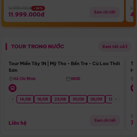
13.999.000đ
5.5
-14%
Xem chi tiết
11.999.000đ
4
TOUR TRONG NƯỚC
Xem tất cả
Điểm nổi bật
Tour Miền Tây 1N | Mỹ Tho - Bến Tre - Cù Lao Thới
To
Sơn
Hu
Hồ Chí Minh
1N0Đ
14/08
16/08
23/08
30/08
06/09
13/09
20/0
Giá
Xem chi tiết
7
Liên hệ