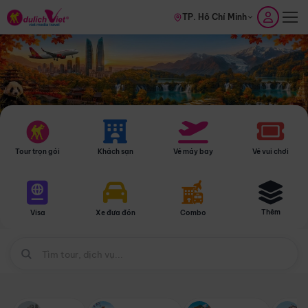
TP. Hồ Chí Minh
Tour trọn gói
Khách sạn
Vé máy bay
Vé vui chơi
Thêm
Visa
Xe đưa đón
Combo