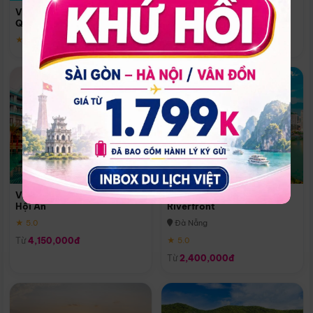
Quoc
Vinpearl Resort & Spa Phu
Phú Quốc
Quoc
★ 5.0
★ 5.0
Vinpearl Resort & Golf Nam
Melia Vinpearl Danang
Hội An
Riverfront
★ 5.0
Đà Nẵng
Từ
4,150,000đ
★ 5.0
Từ
2,400,000đ