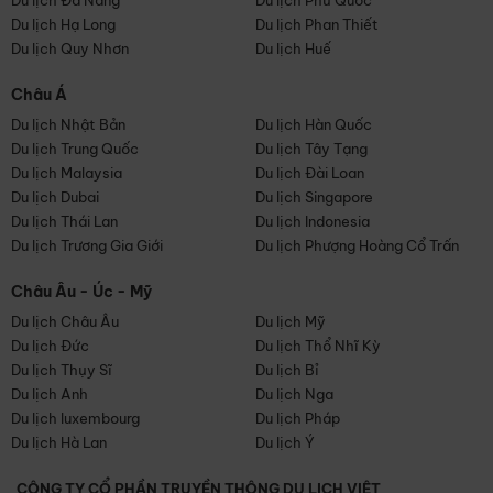
Du lịch Đà Nẵng
Du lịch Phú Quốc
Du lịch Hạ Long
Du lịch Phan Thiết
Du lịch Quy Nhơn
Du lịch Huế
Châu Á
Du lịch Nhật Bản
Du lịch Hàn Quốc
Du lịch Trung Quốc
Du lịch Tây Tạng
Du lịch Malaysia
Du lịch Đài Loan
Du lịch Dubai
Du lịch Singapore
Du lịch Thái Lan
Du lịch Indonesia
Du lịch Trương Gia Giới
Du lịch Phượng Hoàng Cổ Trấn
Châu Âu - Úc - Mỹ
Du lịch Châu Âu
Du lịch Mỹ
Du lịch Đức
Du lịch Thổ Nhĩ Kỳ
Du lịch Thụy Sĩ
Du lịch Bỉ
Du lịch Anh
Du lịch Nga
Du lịch luxembourg
Du lịch Pháp
Du lịch Hà Lan
Du lịch Ý
CÔNG TY CỔ PHẦN TRUYỀN THÔNG DU LỊCH VIỆT