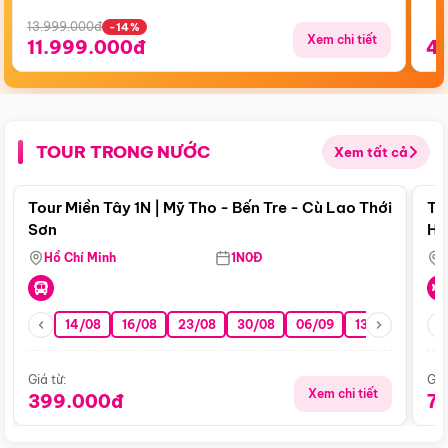
13.999.000đ
-14%
Xem chi tiết
11.999.000đ
4
TOUR TRONG NƯỚC
Xem tất cả
Điểm nổi bật
Tour Miền Tây 1N | Mỹ Tho - Bến Tre - Cù Lao Thới
To
Sơn
Hu
Hồ Chí Minh
1N0Đ
14/08
16/08
23/08
30/08
06/09
13/09
20/0
Giá từ:
Giá
Xem chi tiết
399.000đ
7