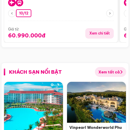
10/12
Giá từ:
Giá
Xem chi tiết
60.990.000đ
6
KHÁCH SẠN NỔI BẬT
Xem tất cả
Vinpearl Wonderworld Phu