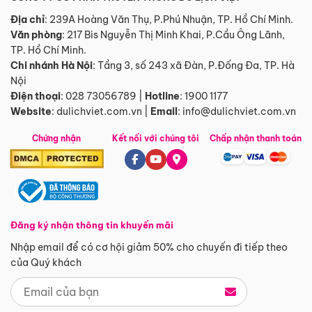
Địa chỉ
: 239A Hoàng Văn Thụ, P.Phú Nhuận, TP. Hồ Chí Minh.
Văn phòng
:
217 Bis Nguyễn Thị Minh Khai, P.Cầu Ông Lãnh,
TP. Hồ Chí Minh.
Chi nhánh Hà Nội
:
Tầng 3, số 243 xã Đàn, P.Đống Đa, TP. Hà
Nội
Điện thoại
:
028 73056789
|
Hotline
:
1900 1177
Website
:
dulichviet.com.vn
|
Email
:
info@dulichviet.com.vn
Chứng nhận
Kết nối với chúng tôi
Chấp nhận thanh toán
Đăng ký nhận thông tin khuyến mãi
Nhập email để có cơ hội giảm 50% cho chuyến đi tiếp theo
của Quý khách