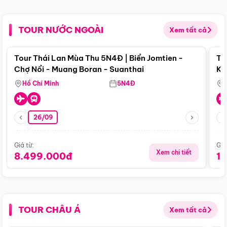
TOUR NƯỚC NGOÀI
Xem tất cả
Điểm nổi bật
Tour Thái Lan Mùa Thu 5N4Đ | Biển Jomtien -
To
Chợ Nổi - Muang Boran - Suanthai
Ku
Si
Hồ Chí Minh
5N4Đ
26/09
Giá từ:
Giá
Xem chi tiết
8.499.000đ
1
TOUR CHÂU Á
Xem tất cả
Điểm nổi bật