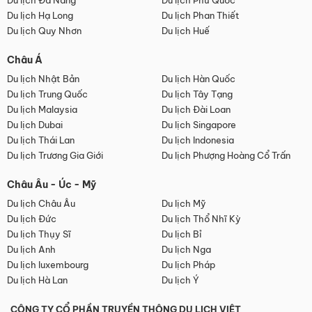
Du lịch Đà Nẵng
Du lịch Phú Quốc
Du lịch Hạ Long
Du lịch Phan Thiết
Du lịch Quy Nhơn
Du lịch Huế
Châu Á
Du lịch Nhật Bản
Du lịch Hàn Quốc
Du lịch Trung Quốc
Du lịch Tây Tạng
Du lịch Malaysia
Du lịch Đài Loan
Du lịch Dubai
Du lịch Singapore
Du lịch Thái Lan
Du lịch Indonesia
Du lịch Trương Gia Giới
Du lịch Phượng Hoàng Cổ Trấn
Châu Âu - Úc - Mỹ
Du lịch Châu Âu
Du lịch Mỹ
Du lịch Đức
Du lịch Thổ Nhĩ Kỳ
Du lịch Thụy Sĩ
Du lịch Bỉ
Du lịch Anh
Du lịch Nga
Du lịch luxembourg
Du lịch Pháp
Du lịch Hà Lan
Du lịch Ý
CÔNG TY CỔ PHẦN TRUYỀN THÔNG DU LỊCH VIỆT