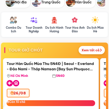
Nội địa
Trung Quốc
Hàn Quốc
N
Combo Du
Tour Doanh
Du lịch Hành
Tour Hoa Anh
Du lịch Mùa
D
lịch
Nghiệp
Hương
Đào
Hè
TOUR GIỜ CHÓT
Xem tất cả
Điểm nổi bật
Còn
19 ngày 02:11:56
Cò
Tour Hàn Quốc Mùa Thu 5N4Đ | Seoul - Everland
To
- Đảo Nami - Tháp Namsan (Bay Sun Phuquoc
Hò
Tặ
Airways)
Aq
Hồ Chí Minh
5N4Đ
26/08
‹
Còn 10 chỗ
Còn 10 chỗ
C
C