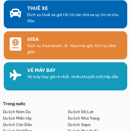
THUÊ XE
Dịch vụ thuê xe giá tốt từ các nhà xe uy tín và chu
đáo
VISA
Dịch vụ Visa nhanh, rẻ. Visa trọn gói, thủ tục đơn
giản
VÉ MÁY BAY
Vé máy bay giá rẻ nhất, nhiều khuyến mãi hấp dẫn
Trong nước
Du lịch Nam Du
Du lịch Đà Lạt
Du lịch Miền tây
Du lịch Nha Trang
Du lịch Côn Đảo
Du lịch Sapa