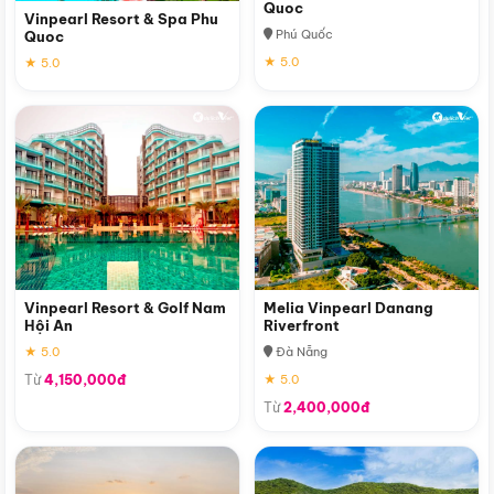
Quoc
Vinpearl Resort & Spa Phu
Phú Quốc
Quoc
★ 5.0
★ 5.0
Vinpearl Resort & Golf Nam
Melia Vinpearl Danang
Hội An
Riverfront
★ 5.0
Đà Nẵng
Từ
4,150,000đ
★ 5.0
Từ
2,400,000đ