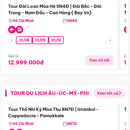
Tour Đài Loan Mùa Hè 5N4Đ | Đài Bắc - Đài
To
Trung - Nam Đầu - Cao Hùng ( Bay Vn)
Tr
Hồ Chí Minh
5N4Đ
13/08
12/09
01/10
Giá từ:
Giá
Xem chi tiết
12.999.000đ
1
TOUR DU LỊCH ÂU-ÚC-MỸ-PHI
Xem tất cả
Điểm nổi bật
Tour Thổ Nhĩ Kỳ Mùa Thu 8N7Đ | Istanbul -
To
Cappadocia - Pamukkale
Hồ Chí Minh
8N7Đ