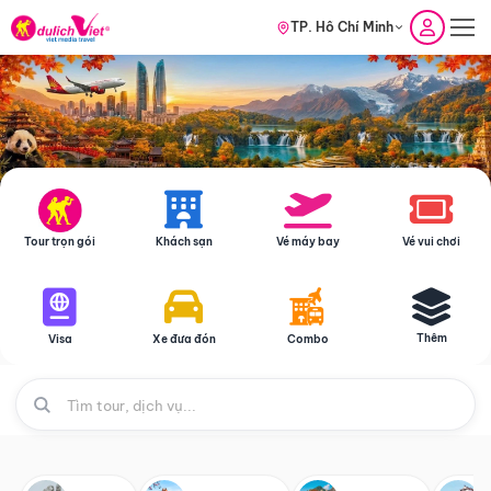
TP. Hồ Chí Minh
Tour trọn gói
Khách sạn
Vé máy bay
Vé vui chơi
Thêm
Visa
Xe đưa đón
Combo