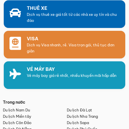
THUÊ XE
Dịch vụ thuê xe giá tốt từ các nhà xe uy tín và chu
đáo
VISA
Dịch vụ Visa nhanh, rẻ. Visa trọn gói, thủ tục đơn
giản
VÉ MÁY BAY
Vé máy bay giá rẻ nhất, nhiều khuyến mãi hấp dẫn
Trong nước
Du lịch Nam Du
Du lịch Đà Lạt
Du lịch Miền tây
Du lịch Nha Trang
Du lịch Côn Đảo
Du lịch Sapa