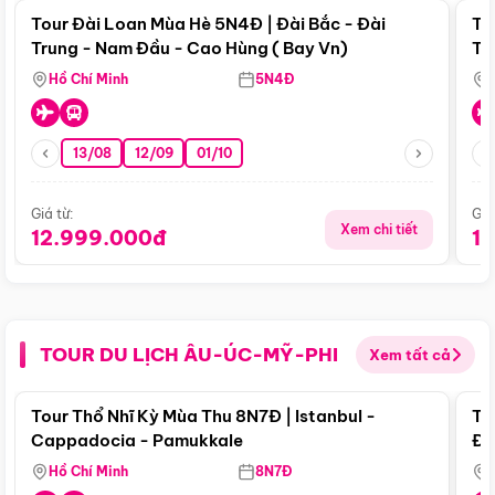
Tour Đài Loan Mùa Hè 5N4Đ | Đài Bắc - Đài
To
Trung - Nam Đầu - Cao Hùng ( Bay Vn)
Tr
Hồ Chí Minh
5N4Đ
13/08
12/09
01/10
Giá từ:
Giá
Xem chi tiết
12.999.000đ
1
TOUR DU LỊCH ÂU-ÚC-MỸ-PHI
Xem tất cả
Điểm nổi bật
Tour Thổ Nhĩ Kỳ Mùa Thu 8N7Đ | Istanbul -
To
Cappadocia - Pamukkale
Đế
Hồ Chí Minh
8N7Đ