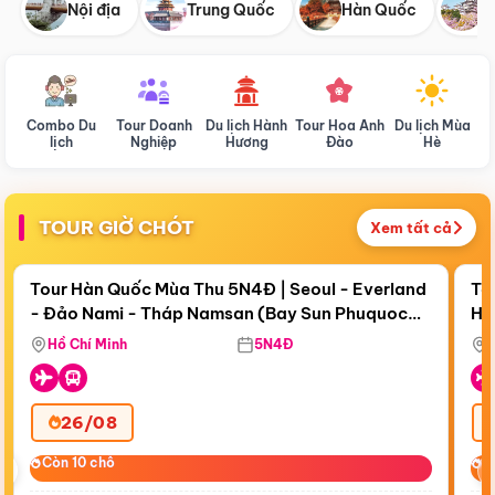
Nội địa
Trung Quốc
Hàn Quốc
N
Combo Du
Tour Doanh
Du lịch Hành
Tour Hoa Anh
Du lịch Mùa
D
lịch
Nghiệp
Hương
Đào
Hè
TOUR GIỜ CHÓT
Xem tất cả
Điểm nổi bật
Còn
18 ngày 16:47:34
Cò
Tour Hàn Quốc Mùa Thu 5N4Đ | Seoul - Everland
To
- Đảo Nami - Tháp Namsan (Bay Sun Phuquoc
Hò
Bay Sun Phuquoc Airways
Tặ
Airways)
Aq
Hồ Chí Minh
5N4Đ
26/08
‹
Còn 10 chỗ
Còn 10 chỗ
C
C