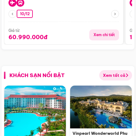
10/12
Giá từ:
Giá
Xem chi tiết
60.990.000đ
1
KHÁCH SẠN NỔI BẬT
Xem tất cả
Vinpearl Wonderworld Phu