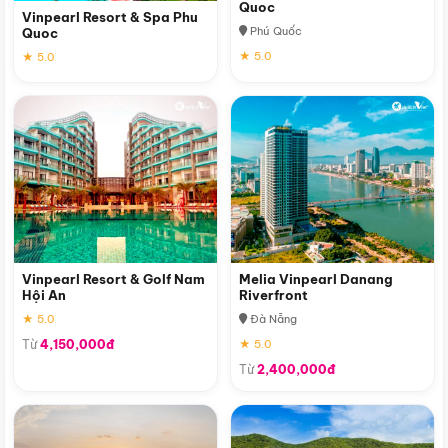
Quoc
Vinpearl Resort & Spa Phu
Phú Quốc
Quoc
★ 5.0
★ 5.0
Vinpearl Resort & Golf Nam
Melia Vinpearl Danang
Hội An
Riverfront
★ 5.0
Đà Nẵng
Từ
4,150,000đ
★ 5.0
Từ
2,400,000đ