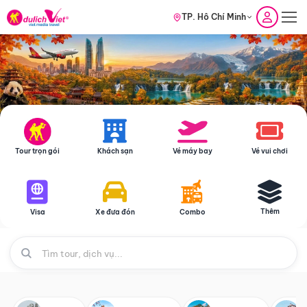
TP. Hồ Chí Minh
Tour trọn gói
Khách sạn
Vé máy bay
Vé vui chơi
Thêm
Visa
Xe đưa đón
Combo