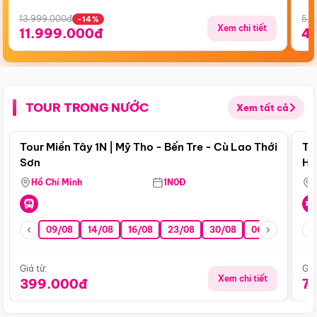
13.999.000đ
5.5
-14%
Xem chi tiết
11.999.000đ
4
TOUR TRONG NƯỚC
Xem tất cả
Điểm nổi bật
Tour Miền Tây 1N | Mỹ Tho - Bến Tre - Cù Lao Thới
To
Sơn
Hu
Hồ Chí Minh
1N0Đ
09/08
14/08
16/08
23/08
30/08
06/09
13/0
Giá từ:
Giá
Xem chi tiết
399.000đ
7