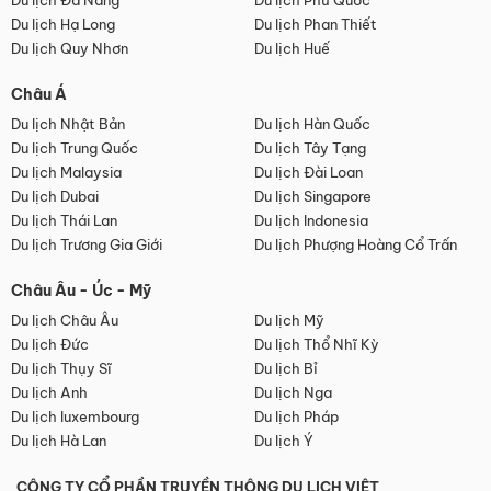
Du lịch Đà Nẵng
Du lịch Phú Quốc
Du lịch Hạ Long
Du lịch Phan Thiết
Du lịch Quy Nhơn
Du lịch Huế
Châu Á
Du lịch Nhật Bản
Du lịch Hàn Quốc
Du lịch Trung Quốc
Du lịch Tây Tạng
Du lịch Malaysia
Du lịch Đài Loan
Du lịch Dubai
Du lịch Singapore
Du lịch Thái Lan
Du lịch Indonesia
Du lịch Trương Gia Giới
Du lịch Phượng Hoàng Cổ Trấn
Châu Âu - Úc - Mỹ
Du lịch Châu Âu
Du lịch Mỹ
Du lịch Đức
Du lịch Thổ Nhĩ Kỳ
Du lịch Thụy Sĩ
Du lịch Bỉ
Du lịch Anh
Du lịch Nga
Du lịch luxembourg
Du lịch Pháp
Du lịch Hà Lan
Du lịch Ý
CÔNG TY CỔ PHẦN TRUYỀN THÔNG DU LỊCH VIỆT