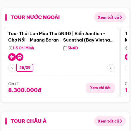
TOUR NƯỚC NGOÀI
Xem tất cả
Điểm nổi bật
Tour Thái Lan Mùa Thu 5N4Đ | Biển Jomtien -
To
Chợ Nổi - Muang Boran - Suanthai (Bay Vietnam
Ku
Airlines)
Si
Hồ Chí Minh
5N4Đ
26/09
Giá từ:
Giá
Xem chi tiết
8.300.000đ
1
TOUR CHÂU Á
Xem tất cả
Điểm nổi bật