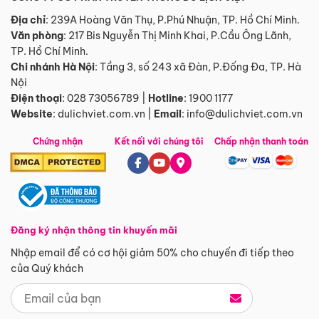
Địa chỉ
: 239A Hoàng Văn Thụ, P.Phú Nhuận, TP. Hồ Chí Minh.
Văn phòng
:
217 Bis Nguyễn Thị Minh Khai, P.Cầu Ông Lãnh,
TP. Hồ Chí Minh.
Chi nhánh Hà Nội
:
Tầng 3, số 243 xã Đàn, P.Đống Đa, TP. Hà
Nội
Điện thoại
:
028 73056789
|
Hotline
:
1900 1177
Website
:
dulichviet.com.vn
|
Email
:
info@dulichviet.com.vn
Chứng nhận
Kết nối với chúng tôi
Chấp nhận thanh toán
Đăng ký nhận thông tin khuyến mãi
Nhập email để có cơ hội giảm 50% cho chuyến đi tiếp theo
của Quý khách