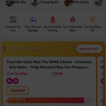
Nội địa
Trung Quốc
Hàn Quốc
N
Combo Du
Tour Doanh
Du lịch Hành
Tour Hoa Anh
Du lịch Mùa
D
lịch
Nghiệp
Hương
Đào
Hè
TOUR GIỜ CHÓT
Xem tất cả
Điểm nổi bật
Còn
15 ngày 17:16:59
Cò
Tour Hàn Quốc Mùa Thu 5N4Đ | Seoul - Everland
To
- Đảo Nami - Tháp Namsan (Bay Sun Phuquoc
Hò
Bay Sun Phuquoc Airways
Tặ
Airways)
Aq
Hồ Chí Minh
5N4Đ
26/08
‹
Còn 9/10 chỗ
Còn 9/10 chỗ
C
C