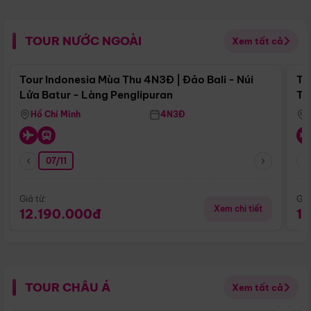
TOUR NƯỚC NGOÀI
Xem tất cả
Điểm nổi bật
Tour Indonesia Mùa Thu 4N3Đ | Đảo Bali - Núi
To
Lửa Batur - Làng Penglipuran
Tr
Hồ Chí Minh
4N3Đ
07/11
Giá từ:
Giá
Xem chi tiết
12.190.000đ
1
TOUR CHÂU Á
Xem tất cả
Điểm nổi bật