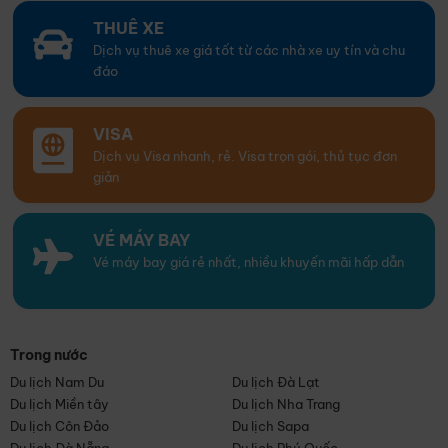
THUÊ XE
Dịch vụ thuê xe giá tốt từ các nhà xe uy tín và chu
đáo
VISA
Dịch vụ Visa nhanh, rẻ. Visa trọn gói, thủ tục đơn
giản
VÉ MÁY BAY
Vé máy bay giá rẻ nhất, nhiều khuyến mãi hấp dẫn
Trong nước
Du lịch Nam Du
Du lịch Đà Lạt
Du lịch Miền tây
Du lịch Nha Trang
Du lịch Côn Đảo
Du lịch Sapa