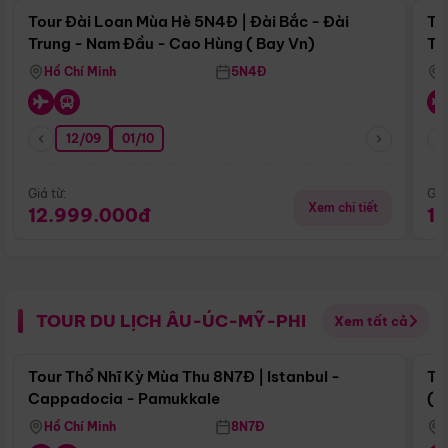
Tour Đài Loan Mùa Hè 5N4Đ | Đài Bắc - Đài
To
Trung - Nam Đầu - Cao Hùng ( Bay Vn)
Tr
Hồ Chí Minh
5N4Đ
12/09
01/10
Giá từ:
Giá
Xem chi tiết
12.999.000đ
1
TOUR DU LỊCH ÂU-ÚC-MỸ-PHI
Xem tất cả
Điểm nổi bật
Tour Thổ Nhĩ Kỳ Mùa Thu 8N7Đ | Istanbul -
To
Cappadocia - Pamukkale
(B
Hồ Chí Minh
8N7Đ