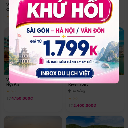
Quoc
Vinpearl Resort & Spa Phu
Phú Quốc
Quoc
★ 5.0
★ 5.0
Vinpearl Resort & Golf Nam
Melia Vinpearl Danang
Hội An
Riverfront
★ 5.0
Đà Nẵng
Từ
4,150,000đ
★ 5.0
Từ
2,400,000đ