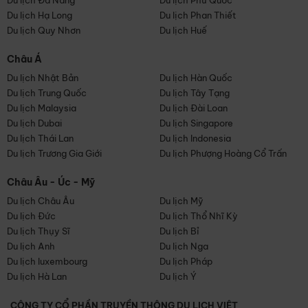
Du lịch Đà Nẵng
Du lịch Phú Quốc
Du lịch Hạ Long
Du lịch Phan Thiết
Du lịch Quy Nhơn
Du lịch Huế
Châu Á
Du lịch Nhật Bản
Du lịch Hàn Quốc
Du lịch Trung Quốc
Du lịch Tây Tạng
Du lịch Malaysia
Du lịch Đài Loan
Du lịch Dubai
Du lịch Singapore
Du lịch Thái Lan
Du lịch Indonesia
Du lịch Trương Gia Giới
Du lịch Phượng Hoàng Cổ Trấn
Châu Âu - Úc - Mỹ
Du lịch Châu Âu
Du lịch Mỹ
Du lịch Đức
Du lịch Thổ Nhĩ Kỳ
Du lịch Thụy Sĩ
Du lịch Bỉ
Du lịch Anh
Du lịch Nga
Du lịch luxembourg
Du lịch Pháp
Du lịch Hà Lan
Du lịch Ý
CÔNG TY CỔ PHẦN TRUYỀN THÔNG DU LỊCH VIỆT