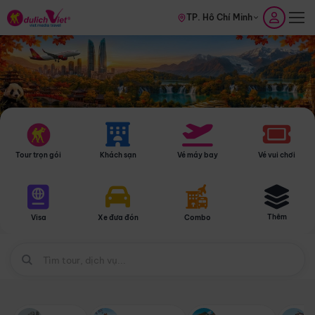
TP. Hồ Chí Minh
Tour trọn gói
Khách sạn
Vé máy bay
Vé vui chơi
Thêm
Visa
Xe đưa đón
Combo