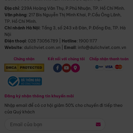
Địa chỉ
: 239A Hoàng Văn Thụ, P.Phú Nhuận, TP. Hồ Chí Minh.
Văn phòng
:
217 Bis Nguyễn Thị Minh Khai, P.Cầu Ông Lãnh,
TP. Hồ Chí Minh.
Chi nhánh Hà Nội
:
Tầng 3, số 243 xã Đàn, P.Đống Đa, TP. Hà
Nội
Điện thoại
:
028 73056789
|
Hotline
:
1900 1177
Website
:
dulichviet.com.vn
|
Email
:
info@dulichviet.com.vn
Chứng nhận
Kết nối với chúng tôi
Chấp nhận thanh toán
Đăng ký nhận thông tin khuyến mãi
Nhập email để có cơ hội giảm 50% cho chuyến đi tiếp theo
của Quý khách