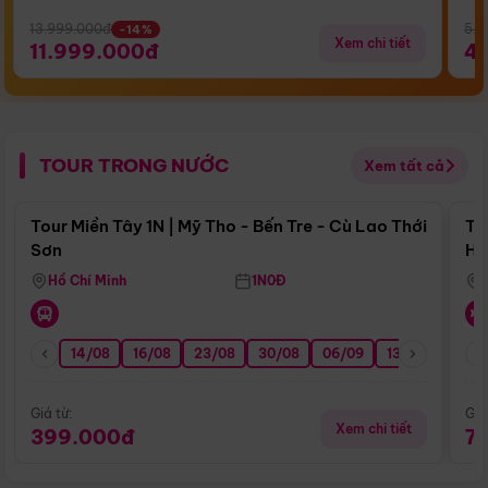
13.999.000đ
5.5
-14%
Xem chi tiết
11.999.000đ
4
TOUR TRONG NƯỚC
Xem tất cả
Điểm nổi bật
Tour Miền Tây 1N | Mỹ Tho - Bến Tre - Cù Lao Thới
To
Sơn
Hu
Hồ Chí Minh
1N0Đ
14/08
16/08
23/08
30/08
06/09
13/09
20/0
Giá từ:
Giá
Xem chi tiết
399.000đ
7