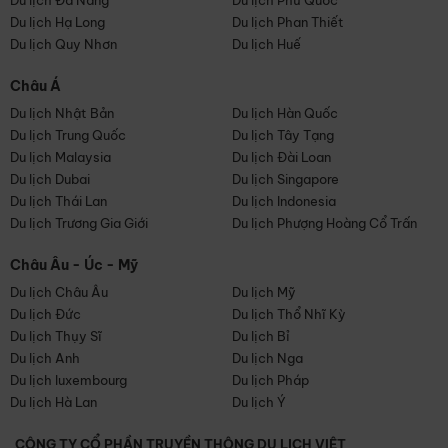
Du lịch Đà Nẵng
Du lịch Phú Quốc
Du lịch Hạ Long
Du lịch Phan Thiết
Du lịch Quy Nhơn
Du lịch Huế
Châu Á
Du lịch Nhật Bản
Du lịch Hàn Quốc
Du lịch Trung Quốc
Du lịch Tây Tạng
Du lịch Malaysia
Du lịch Đài Loan
Du lịch Dubai
Du lịch Singapore
Du lịch Thái Lan
Du lịch Indonesia
Du lịch Trương Gia Giới
Du lịch Phượng Hoàng Cổ Trấn
Châu Âu - Úc - Mỹ
Du lịch Châu Âu
Du lịch Mỹ
Du lịch Đức
Du lịch Thổ Nhĩ Kỳ
Du lịch Thụy Sĩ
Du lịch Bỉ
Du lịch Anh
Du lịch Nga
Du lịch luxembourg
Du lịch Pháp
Du lịch Hà Lan
Du lịch Ý
CÔNG TY CỔ PHẦN TRUYỀN THÔNG DU LỊCH VIỆT