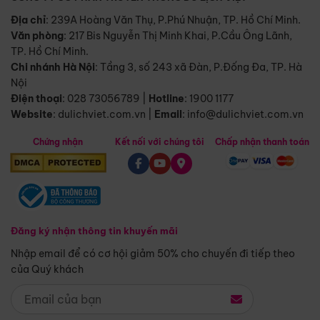
Địa chỉ
: 239A Hoàng Văn Thụ, P.Phú Nhuận, TP. Hồ Chí Minh.
Văn phòng
:
217 Bis Nguyễn Thị Minh Khai, P.Cầu Ông Lãnh,
TP. Hồ Chí Minh.
Chi nhánh Hà Nội
:
Tầng 3, số 243 xã Đàn, P.Đống Đa, TP. Hà
Nội
Điện thoại
:
028 73056789
|
Hotline
:
1900 1177
Website
:
dulichviet.com.vn
|
Email
:
info@dulichviet.com.vn
Chứng nhận
Kết nối với chúng tôi
Chấp nhận thanh toán
Đăng ký nhận thông tin khuyến mãi
Nhập email để có cơ hội giảm 50% cho chuyến đi tiếp theo
của Quý khách