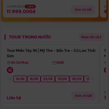
13.999.000đ
5.5
-14%
Xem chi tiết
11.999.000đ
4
TOUR TRONG NƯỚC
Xem tất cả
Điểm nổi bật
Tour Miền Tây 1N | Mỹ Tho - Bến Tre - Cù Lao Thới
To
Sơn
Hu
Hồ Chí Minh
1N0Đ
14/08
16/08
23/08
30/08
06/09
13/09
20/0
Giá
Xem chi tiết
7
Liên hệ