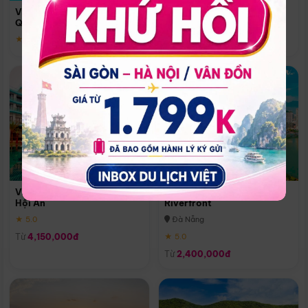
Quoc
Vinpearl Resort & Spa Phu
Phú Quốc
Quoc
★ 5.0
★ 5.0
Vinpearl Resort & Golf Nam
Melia Vinpearl Danang
Hội An
Riverfront
★ 5.0
Đà Nẵng
Từ
4,150,000đ
★ 5.0
Từ
2,400,000đ