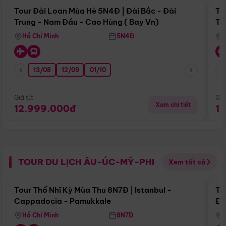
Tour Đài Loan Mùa Hè 5N4Đ | Đài Bắc - Đài
To
Trung - Nam Đầu - Cao Hùng ( Bay Vn)
Tr
Hồ Chí Minh
5N4Đ
13/08
12/09
01/10
Giá từ:
Giá
Xem chi tiết
12.999.000đ
1
TOUR DU LỊCH ÂU-ÚC-MỸ-PHI
Xem tất cả
Điểm nổi bật
Tour Thổ Nhĩ Kỳ Mùa Thu 8N7Đ | Istanbul -
To
Cappadocia - Pamukkale
Đế
Hồ Chí Minh
8N7Đ