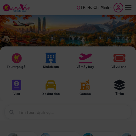
TP. Hồ Chí Minh
Tour trọn gói
Khách sạn
Vé máy bay
Vé vui chơi
Thêm
Visa
Xe đưa đón
Combo