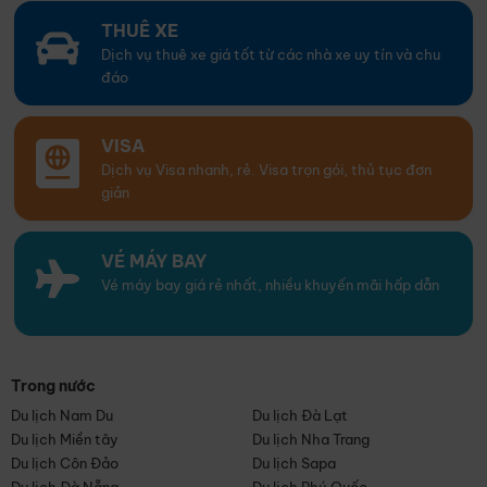
THUÊ XE
Dịch vụ thuê xe giá tốt từ các nhà xe uy tín và chu
đáo
VISA
Dịch vụ Visa nhanh, rẻ. Visa trọn gói, thủ tục đơn
giản
VÉ MÁY BAY
Vé máy bay giá rẻ nhất, nhiều khuyến mãi hấp dẫn
Trong nước
Du lịch Nam Du
Du lịch Đà Lạt
Du lịch Miền tây
Du lịch Nha Trang
Du lịch Côn Đảo
Du lịch Sapa