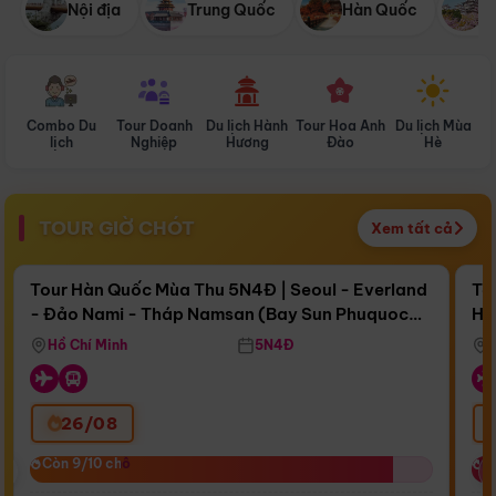
Nội địa
Trung Quốc
Hàn Quốc
N
Combo Du
Tour Doanh
Du lịch Hành
Tour Hoa Anh
Du lịch Mùa
D
lịch
Nghiệp
Hương
Đào
Hè
TOUR GIỜ CHÓT
Xem tất cả
Điểm nổi bật
Còn
17 ngày 12:43:50
Cò
Tour Hàn Quốc Mùa Thu 5N4Đ | Seoul - Everland
To
- Đảo Nami - Tháp Namsan (Bay Sun Phuquoc
Hò
Bay Sun Phuquoc Airways
Tặ
Airways)
Aq
Hồ Chí Minh
5N4Đ
26/08
‹
Còn 9/10 chỗ
Còn 9/10 chỗ
C
C