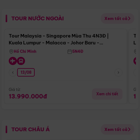
TOUR NƯỚC NGOÀI
Xem tất cả
Điểm nổi bật
Tour Malaysia - Singapore Mùa Thu 4N3Đ |
To
Kuala Lumpur - Malacca - Johor Baru -
Lử
Singapore
Hồ Chí Minh
5N4Đ
13/08
Giá từ:
Giá
Xem chi tiết
13.990.000đ
1
TOUR CHÂU Á
Xem tất cả
Điểm nổi bật