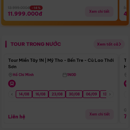
13.999.000đ
5.5
-14%
Xem chi tiết
11.999.000đ
4
TOUR TRONG NƯỚC
Xem tất cả
Điểm nổi bật
Tour Miền Tây 1N | Mỹ Tho - Bến Tre - Cù Lao Thới
To
Sơn
Hu
Hồ Chí Minh
1N0Đ
14/08
16/08
23/08
30/08
06/09
13/09
20/0
Giá
Xem chi tiết
7
Liên hệ