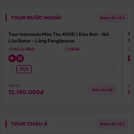
TOUR NƯỚC NGOÀI
Xem tất cả
Điểm nổi bật
Tour Indonesia Mùa Thu 4N3Đ | Đảo Bali - Núi
To
Lửa Batur - Làng Penglipuran
Tr
Hồ Chí Minh
4N3Đ
07/11
Giá từ:
Giá
Xem chi tiết
12.190.000đ
1
TOUR CHÂU Á
Xem tất cả
Điểm nổi bật