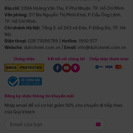
Địa chỉ
: 239A Hoàng Văn Thụ, P.Phú Nhuận, TP. Hồ Chí Minh.
Văn phòng
:
217 Bis Nguyễn Thị Minh Khai, P.Cầu Ông Lãnh,
TP. Hồ Chí Minh.
Chi nhánh Hà Nội
:
Tầng 3, số 243 xã Đàn, P.Đống Đa, TP. Hà
Nội
Điện thoại
:
028 73056789
|
Hotline
:
1900 1177
Website
:
dulichviet.com.vn
|
Email
:
info@dulichviet.com.vn
Chứng nhận
Kết nối với chúng tôi
Chấp nhận thanh toán
Đăng ký nhận thông tin khuyến mãi
Nhập email để có cơ hội giảm 50% cho chuyến đi tiếp theo
của Quý khách