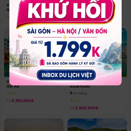
Quoc
Vinpearl Resort & Spa Phu
Phú Quốc
Quoc
★ 5.0
★ 5.0
Vinpearl Resort & Golf Nam
Melia Vinpearl Danang
Hội An
Riverfront
★ 5.0
Đà Nẵng
Từ
4,150,000đ
★ 5.0
Từ
2,400,000đ