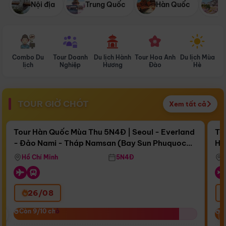
Nội địa
Trung Quốc
Hàn Quốc
N
Combo Du
Tour Doanh
Du lịch Hành
Tour Hoa Anh
Du lịch Mùa
D
lịch
Nghiệp
Hương
Đào
Hè
TOUR GIỜ CHÓT
Xem tất cả
Điểm nổi bật
Còn
16 ngày 08:08:22
Cò
Tour Hàn Quốc Mùa Thu 5N4Đ | Seoul - Everland
To
- Đảo Nami - Tháp Namsan (Bay Sun Phuquoc
Hò
Bay Sun Phuquoc Airways
Tặ
Airways)
Aq
Hồ Chí Minh
5N4Đ
26/08
‹
Còn 9/10 chỗ
Còn 9/10 chỗ
C
C