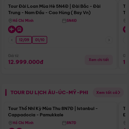
Tour Đài Loan Mùa Hè 5N4Đ | Đài Bắc - Đài
To
Trung - Nam Đầu - Cao Hùng ( Bay Vn)
Tr
Hồ Chí Minh
5N4Đ
12/09
01/10
Giá từ:
Giá
Xem chi tiết
12.999.000đ
1
TOUR DU LỊCH ÂU-ÚC-MỸ-PHI
Xem tất cả
Điểm nổi bật
Tour Thổ Nhĩ Kỳ Mùa Thu 8N7Đ | Istanbul -
To
Cappadocia - Pamukkale
Đế
Hồ Chí Minh
8N7Đ