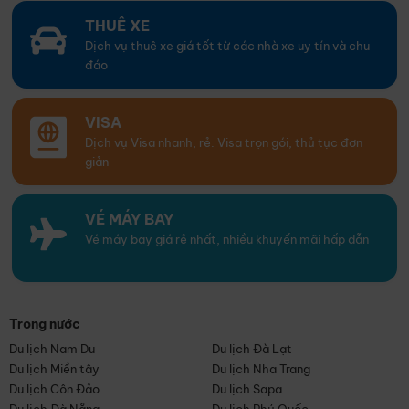
THUÊ XE
Dịch vụ thuê xe giá tốt từ các nhà xe uy tín và chu
đáo
VISA
Dịch vụ Visa nhanh, rẻ. Visa trọn gói, thủ tục đơn
giản
VÉ MÁY BAY
Vé máy bay giá rẻ nhất, nhiều khuyến mãi hấp dẫn
Trong nước
Du lịch Nam Du
Du lịch Đà Lạt
Du lịch Miền tây
Du lịch Nha Trang
Du lịch Côn Đảo
Du lịch Sapa