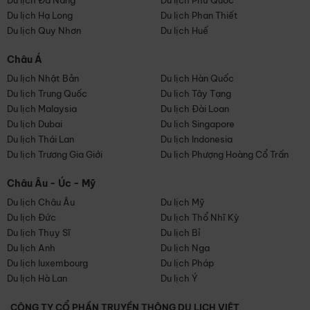
Du lịch Đà Nẵng
Du lịch Phú Quốc
Du lịch Hạ Long
Du lịch Phan Thiết
Du lịch Quy Nhơn
Du lịch Huế
Châu Á
Du lịch Nhật Bản
Du lịch Hàn Quốc
Du lịch Trung Quốc
Du lịch Tây Tạng
Du lịch Malaysia
Du lịch Đài Loan
Du lịch Dubai
Du lịch Singapore
Du lịch Thái Lan
Du lịch Indonesia
Du lịch Trương Gia Giới
Du lịch Phượng Hoàng Cổ Trấn
Châu Âu - Úc - Mỹ
Du lịch Châu Âu
Du lịch Mỹ
Du lịch Đức
Du lịch Thổ Nhĩ Kỳ
Du lịch Thụy Sĩ
Du lịch Bỉ
Du lịch Anh
Du lịch Nga
Du lịch luxembourg
Du lịch Pháp
Du lịch Hà Lan
Du lịch Ý
CÔNG TY CỔ PHẦN TRUYỀN THÔNG DU LỊCH VIỆT