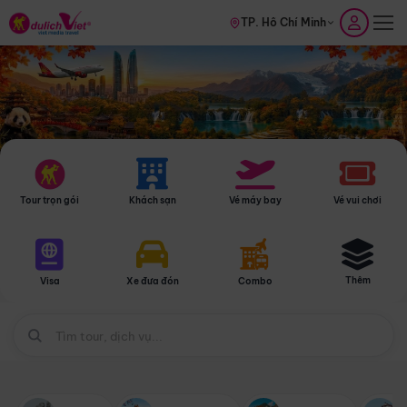
TP. Hồ Chí Minh
Tour trọn gói
Khách sạn
Vé máy bay
Vé vui chơi
Thêm
Visa
Xe đưa đón
Combo