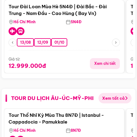
Tour Đài Loan Mùa Hè 5N4Đ | Đài Bắc - Đài
To
Trung - Nam Đầu - Cao Hùng ( Bay Vn)
Tr
Hồ Chí Minh
5N4Đ
13/08
12/09
01/10
Giá từ:
Giá
Xem chi tiết
12.999.000đ
1
TOUR DU LỊCH ÂU-ÚC-MỸ-PHI
Xem tất cả
Điểm nổi bật
Tour Thổ Nhĩ Kỳ Mùa Thu 8N7Đ | Istanbul -
To
Cappadocia - Pamukkale
Hồ Chí Minh
8N7Đ