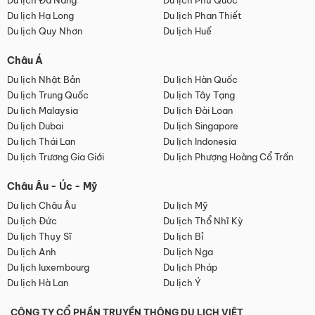
Du lịch Đà Nẵng
Du lịch Phú Quốc
Du lịch Hạ Long
Du lịch Phan Thiết
Du lịch Quy Nhơn
Du lịch Huế
Châu Á
Du lịch Nhật Bản
Du lịch Hàn Quốc
Du lịch Trung Quốc
Du lịch Tây Tạng
Du lịch Malaysia
Du lịch Đài Loan
Du lịch Dubai
Du lịch Singapore
Du lịch Thái Lan
Du lịch Indonesia
Du lịch Trương Gia Giới
Du lịch Phượng Hoàng Cổ Trấn
Châu Âu - Úc - Mỹ
Du lịch Châu Âu
Du lịch Mỹ
Du lịch Đức
Du lịch Thổ Nhĩ Kỳ
Du lịch Thụy Sĩ
Du lịch Bỉ
Du lịch Anh
Du lịch Nga
Du lịch luxembourg
Du lịch Pháp
Du lịch Hà Lan
Du lịch Ý
CÔNG TY CỔ PHẦN TRUYỀN THÔNG DU LỊCH VIỆT