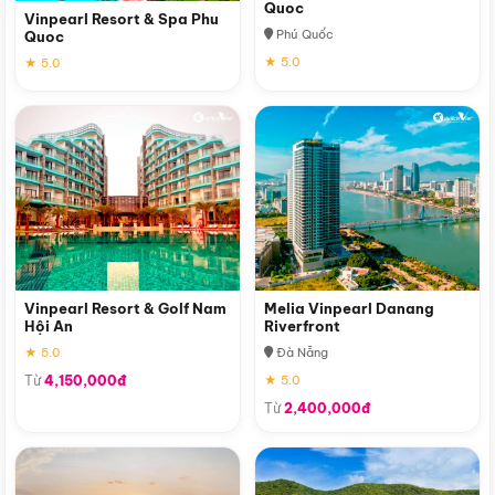
Quoc
Vinpearl Resort & Spa Phu
Phú Quốc
Quoc
★ 5.0
★ 5.0
Vinpearl Resort & Golf Nam
Melia Vinpearl Danang
Hội An
Riverfront
★ 5.0
Đà Nẵng
Từ
4,150,000đ
★ 5.0
Từ
2,400,000đ