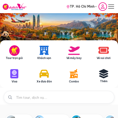
TP. Hồ Chí Minh
Tour trọn gói
Khách sạn
Vé máy bay
Vé vui chơi
Thêm
Visa
Xe đưa đón
Combo