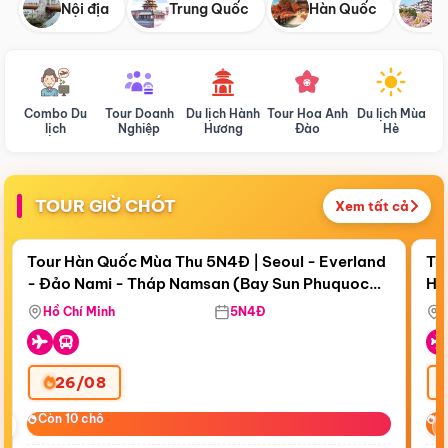
Nội địa
Trung Quốc
Hàn Quốc
N
Combo Du
Tour Doanh
Du lịch Hành
Tour Hoa Anh
Du lịch Mùa
D
lịch
Nghiệp
Hương
Đào
Hè
TOUR GIỜ CHÓT
Xem tất cả
Điểm nổi bật
Còn
19 ngày 05:22:38
Cò
Tour Hàn Quốc Mùa Thu 5N4Đ | Seoul - Everland
To
- Đảo Nami - Tháp Namsan (Bay Sun Phuquoc
Hò
Tặ
Airways)
Aq
Hồ Chí Minh
5N4Đ
26/08
‹
Còn 10 chỗ
Còn 10 chỗ
C
C