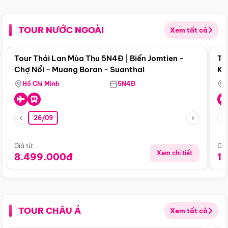
TOUR NƯỚC NGOÀI
Xem tất cả
Điểm nổi bật
Tour Thái Lan Mùa Thu 5N4Đ | Biển Jomtien -
To
Chợ Nổi - Muang Boran - Suanthai
Ku
Si
Hồ Chí Minh
5N4Đ
26/09
Giá từ:
Giá
Xem chi tiết
8.499.000đ
1
TOUR CHÂU Á
Xem tất cả
Điểm nổi bật