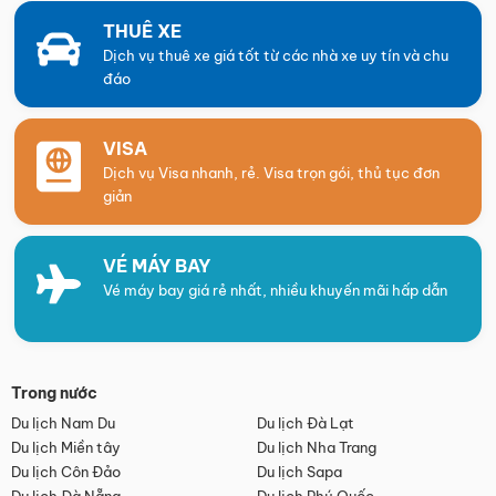
THUÊ XE
Dịch vụ thuê xe giá tốt từ các nhà xe uy tín và chu
đáo
VISA
Dịch vụ Visa nhanh, rẻ. Visa trọn gói, thủ tục đơn
giản
VÉ MÁY BAY
Vé máy bay giá rẻ nhất, nhiều khuyến mãi hấp dẫn
Trong nước
Du lịch Nam Du
Du lịch Đà Lạt
Du lịch Miền tây
Du lịch Nha Trang
Du lịch Côn Đảo
Du lịch Sapa