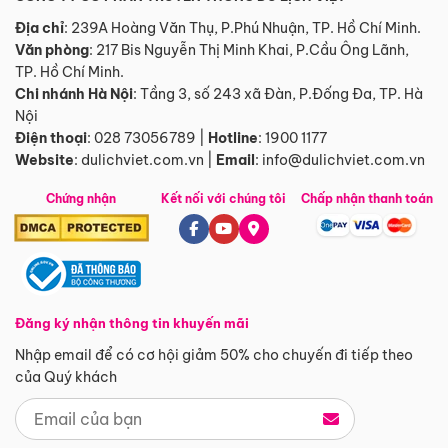
Địa chỉ
: 239A Hoàng Văn Thụ, P.Phú Nhuận, TP. Hồ Chí Minh.
Văn phòng
:
217 Bis Nguyễn Thị Minh Khai, P.Cầu Ông Lãnh,
TP. Hồ Chí Minh.
Chi nhánh Hà Nội
:
Tầng 3, số 243 xã Đàn, P.Đống Đa, TP. Hà
Nội
Điện thoại
:
028 73056789
|
Hotline
:
1900 1177
Website
:
dulichviet.com.vn
|
Email
:
info@dulichviet.com.vn
Chứng nhận
Kết nối với chúng tôi
Chấp nhận thanh toán
Đăng ký nhận thông tin khuyến mãi
Nhập email để có cơ hội giảm 50% cho chuyến đi tiếp theo
của Quý khách