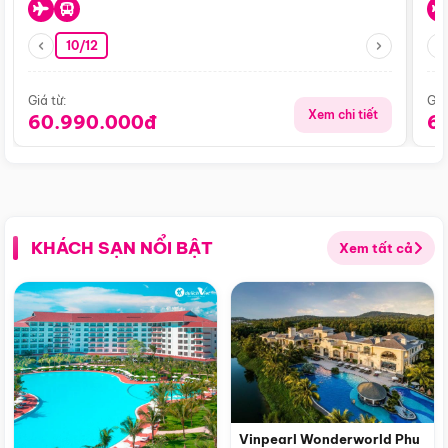
10/12
Giá từ:
Giá
Xem chi tiết
60.990.000đ
6
KHÁCH SẠN NỔI BẬT
Xem tất cả
Vinpearl Wonderworld Phu