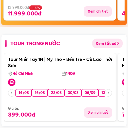
13.999.000đ
-14%
Xem chi tiết
11.999.000đ
4
TOUR TRONG NƯỚC
Xem tất cả
Điểm nổi bật
Tour Miền Tây 1N | Mỹ Tho - Bến Tre - Cù Lao Thới
To
Sơn
Hu
Hồ Chí Minh
1N0Đ
14/08
16/08
23/08
30/08
06/09
13/09
20/0
Giá từ:
Giá
Xem chi tiết
399.000đ
7