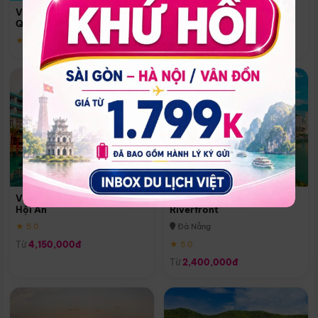
Quoc
Vinpearl Resort & Spa Phu
Phú Quốc
Quoc
★ 5.0
★ 5.0
Vinpearl Resort & Golf Nam
Melia Vinpearl Danang
Hội An
Riverfront
★ 5.0
Đà Nẵng
Từ
4,150,000đ
★ 5.0
Từ
2,400,000đ