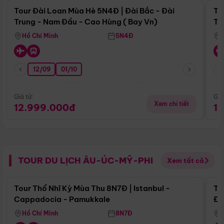
Tour Đài Loan Mùa Hè 5N4Đ | Đài Bắc - Đài
To
Trung - Nam Đầu - Cao Hùng ( Bay Vn)
Tr
Hồ Chí Minh
5N4Đ
12/09
01/10
Giá từ:
Giá
Xem chi tiết
12.999.000đ
1
TOUR DU LỊCH ÂU-ÚC-MỸ-PHI
Xem tất cả
Điểm nổi bật
Tour Thổ Nhĩ Kỳ Mùa Thu 8N7Đ | Istanbul -
To
Cappadocia - Pamukkale
Đế
Hồ Chí Minh
8N7Đ