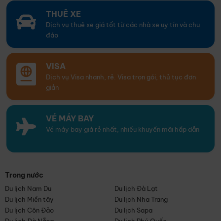
THUÊ XE
Dịch vụ thuê xe giá tốt từ các nhà xe uy tín và chu
đáo
VISA
Dịch vụ Visa nhanh, rẻ. Visa trọn gói, thủ tục đơn
giản
VÉ MÁY BAY
Vé máy bay giá rẻ nhất, nhiều khuyến mãi hấp dẫn
Trong nước
Du lịch Nam Du
Du lịch Đà Lạt
Du lịch Miền tây
Du lịch Nha Trang
Du lịch Côn Đảo
Du lịch Sapa