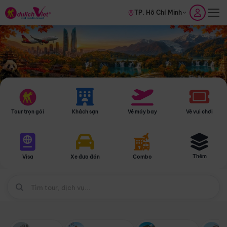
TP. Hồ Chí Minh
Tour trọn gói
Khách sạn
Vé máy bay
Vé vui chơi
Thêm
Visa
Xe đưa đón
Combo