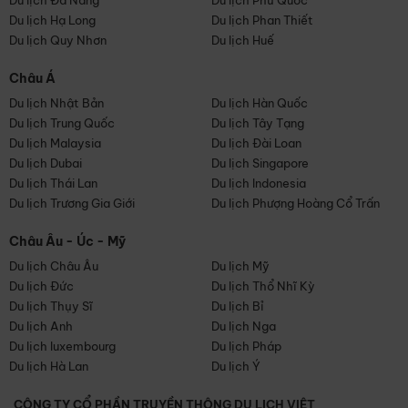
Du lịch Đà Nẵng
Du lịch Phú Quốc
Du lịch Hạ Long
Du lịch Phan Thiết
Du lịch Quy Nhơn
Du lịch Huế
Châu Á
Du lịch Nhật Bản
Du lịch Hàn Quốc
Du lịch Trung Quốc
Du lịch Tây Tạng
Du lịch Malaysia
Du lịch Đài Loan
Du lịch Dubai
Du lịch Singapore
Du lịch Thái Lan
Du lịch Indonesia
Du lịch Trương Gia Giới
Du lịch Phượng Hoàng Cổ Trấn
Châu Âu - Úc - Mỹ
Du lịch Châu Âu
Du lịch Mỹ
Du lịch Đức
Du lịch Thổ Nhĩ Kỳ
Du lịch Thụy Sĩ
Du lịch Bỉ
Du lịch Anh
Du lịch Nga
Du lịch luxembourg
Du lịch Pháp
Du lịch Hà Lan
Du lịch Ý
CÔNG TY CỔ PHẦN TRUYỀN THÔNG DU LỊCH VIỆT