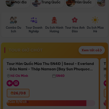
Nội địa
Trung Quốc
Hàn Quốc
N
Combo Du
Tour Doanh
Du lịch Hành
Tour Hoa Anh
Du lịch Mùa
D
lịch
Nghiệp
Hương
Đào
Hè
TOUR GIỜ CHÓT
Xem tất cả
Điểm nổi bật
Còn
17 ngày 02:40:09
Cò
Tour Hàn Quốc Mùa Thu 5N4Đ | Seoul - Everland
To
- Đảo Nami - Tháp Namsan (Bay Sun Phuquoc
Hò
Bay Sun Phuquoc Airways
Tặ
Airways)
Aq
Hồ Chí Minh
5N4Đ
26/08
‹
Còn 9/10 chỗ
Còn 9/10 chỗ
C
C