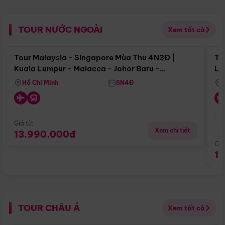
TOUR NƯỚC NGOÀI
Xem tất cả
Điểm nổi bật
Tour Malaysia - Singapore Mùa Thu 4N3Đ |
To
Kuala Lumpur - Malacca - Johor Baru -
Lử
Singapore
Hồ Chí Minh
5N4Đ
Giá từ:
Xem chi tiết
13.990.000đ
Giá
1
TOUR CHÂU Á
Xem tất cả
Điểm nổi bật