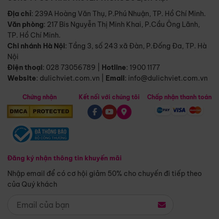
Địa chỉ
: 239A Hoàng Văn Thụ, P.Phú Nhuận, TP. Hồ Chí Minh.
Văn phòng
:
217 Bis Nguyễn Thị Minh Khai, P.Cầu Ông Lãnh,
TP. Hồ Chí Minh.
Chi nhánh Hà Nội
:
Tầng 3, số 243 xã Đàn, P.Đống Đa, TP. Hà
Nội
Điện thoại
:
028 73056789
|
Hotline
:
1900 1177
Website
:
dulichviet.com.vn
|
Email
:
info@dulichviet.com.vn
Chứng nhận
Kết nối với chúng tôi
Chấp nhận thanh toán
Đăng ký nhận thông tin khuyến mãi
Nhập email để có cơ hội giảm 50% cho chuyến đi tiếp theo
của Quý khách