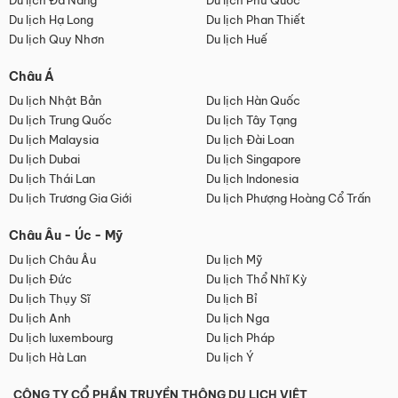
Du lịch Đà Nẵng
Du lịch Phú Quốc
Du lịch Hạ Long
Du lịch Phan Thiết
Du lịch Quy Nhơn
Du lịch Huế
Châu Á
Du lịch Nhật Bản
Du lịch Hàn Quốc
Du lịch Trung Quốc
Du lịch Tây Tạng
Du lịch Malaysia
Du lịch Đài Loan
Du lịch Dubai
Du lịch Singapore
Du lịch Thái Lan
Du lịch Indonesia
Du lịch Trương Gia Giới
Du lịch Phượng Hoàng Cổ Trấn
Châu Âu - Úc - Mỹ
Du lịch Châu Âu
Du lịch Mỹ
Du lịch Đức
Du lịch Thổ Nhĩ Kỳ
Du lịch Thụy Sĩ
Du lịch Bỉ
Du lịch Anh
Du lịch Nga
Du lịch luxembourg
Du lịch Pháp
Du lịch Hà Lan
Du lịch Ý
CÔNG TY CỔ PHẦN TRUYỀN THÔNG DU LỊCH VIỆT