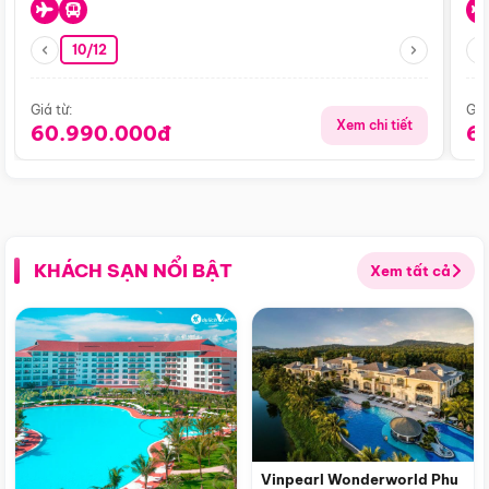
10/12
Giá từ:
Giá
Xem chi tiết
60.990.000đ
6
KHÁCH SẠN NỔI BẬT
Xem tất cả
Vinpearl Wonderworld Phu