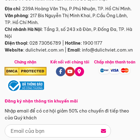
Địa chỉ
: 239A Hoàng Văn Thụ, P.Phú Nhuận, TP. Hồ Chí Minh.
Văn phòng
:
217 Bis Nguyễn Thị Minh Khai, P.Cầu Ông Lãnh,
TP. Hồ Chí Minh.
Chi nhánh Hà Nội
:
Tầng 3, số 243 xã Đàn, P.Đống Đa, TP. Hà
Nội
Điện thoại
:
028 73056789
|
Hotline
:
1900 1177
Website
:
dulichviet.com.vn
|
Email
:
info@dulichviet.com.vn
Chứng nhận
Kết nối với chúng tôi
Chấp nhận thanh toán
Đăng ký nhận thông tin khuyến mãi
Nhập email để có cơ hội giảm 50% cho chuyến đi tiếp theo
của Quý khách