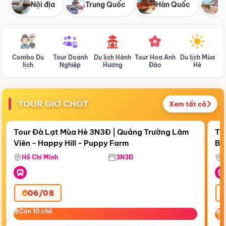
Nội địa
Trung Quốc
Hàn Quốc
N
Combo Du
Tour Doanh
Du lịch Hành
Tour Hoa Anh
Du lịch Mùa
D
lịch
Nghiệp
Hương
Đào
Hè
TOUR GIỜ CHÓT
Xem tất cả
Điểm nổi bật
Còn
17:39:57
Cò
Tour Đà Lạt Mùa Hè 3N3Đ | Quảng Trường Lâm
To
Viên - Happy Hill - Puppy Farm
Bế
Ma
Hồ Chí Minh
3N3Đ
06/08
‹
Còn 10 chỗ
Còn 10 chỗ
C
C