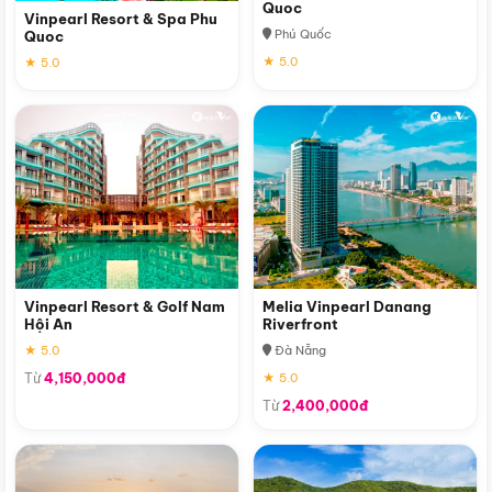
Quoc
Vinpearl Resort & Spa Phu
Phú Quốc
Quoc
★ 5.0
★ 5.0
Vinpearl Resort & Golf Nam
Melia Vinpearl Danang
Hội An
Riverfront
★ 5.0
Đà Nẵng
Từ
4,150,000đ
★ 5.0
Từ
2,400,000đ