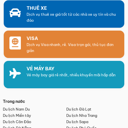
THUÊ XE
Dịch vụ thuê xe giá tốt từ các nhà xe uy tín và chu
đáo
VISA
Dịch vụ Visa nhanh, rẻ. Visa trọn gói, thủ tục đơn
giản
VÉ MÁY BAY
Vé máy bay giá rẻ nhất, nhiều khuyến mãi hấp dẫn
Trong nước
Du lịch Nam Du
Du lịch Đà Lạt
Du lịch Miền tây
Du lịch Nha Trang
Du lịch Côn Đảo
Du lịch Sapa