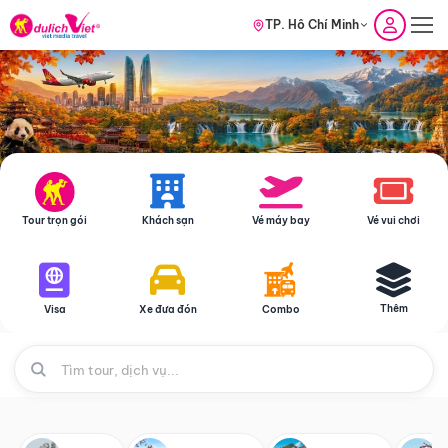
TP. Hồ Chí Minh
Tour trọn gói
Khách sạn
Vé máy bay
Vé vui chơi
Thêm
Visa
Xe đưa đón
Combo