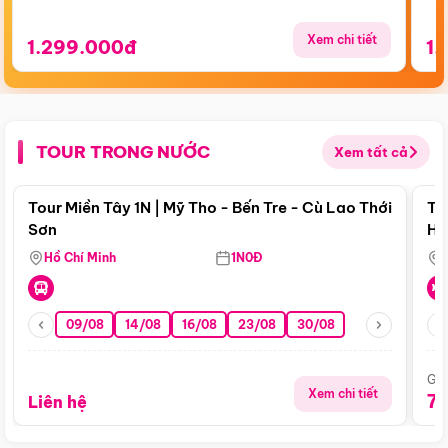
Xem chi tiết
1.299.000đ
1.
TOUR TRONG NƯỚC
Xem tất cả
Điểm nổi bật
Tour Miền Tây 1N | Mỹ Tho - Bến Tre - Cù Lao Thới
To
Sơn
Hu
Hồ Chí Minh
1N0Đ
09/08
14/08
16/08
23/08
30/08
Giá
Xem chi tiết
7
Liên hệ