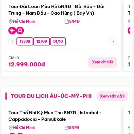
Tour Đài Loan Mùa Hè 5N4Đ | Đài Bắc - Đài
To
Trung - Nam Đầu - Cao Hùng ( Bay Vn)
Tr
Hồ Chí Minh
5N4Đ
13/08
12/09
01/10
Giá từ:
Giá
Xem chi tiết
12.999.000đ
1
TOUR DU LỊCH ÂU-ÚC-MỸ-PHI
Xem tất cả
Điểm nổi bật
Tour Thổ Nhĩ Kỳ Mùa Thu 8N7Đ | Istanbul -
To
Cappadocia - Pamukkale
Hồ Chí Minh
8N7Đ