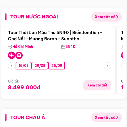
TOUR NƯỚC NGOÀI
Xem tất cả
Điểm nổi bật
Tour Thái Lan Mùa Thu 5N4Đ | Biển Jomtien -
To
Chợ Nổi - Muang Boran - Suanthai
Ku
Si
Hồ Chí Minh
5N4Đ
15/08
29/08
26/09
Giá từ:
Giá
Xem chi tiết
8.499.000đ
1
TOUR CHÂU Á
Xem tất cả
Điểm nổi bật