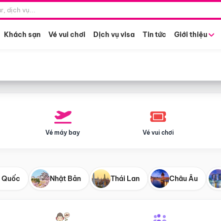
Điểm khởi hành
Tháng khở
Hồ Chí Minh
Bất kỳ 
Khách sạn
Vé vui chơi
Dịch vụ visa
Tin tức
Giới thiệu
Vé máy bay
Vé vui chơi
 Quốc
Nhật Bản
Thái Lan
Châu Âu