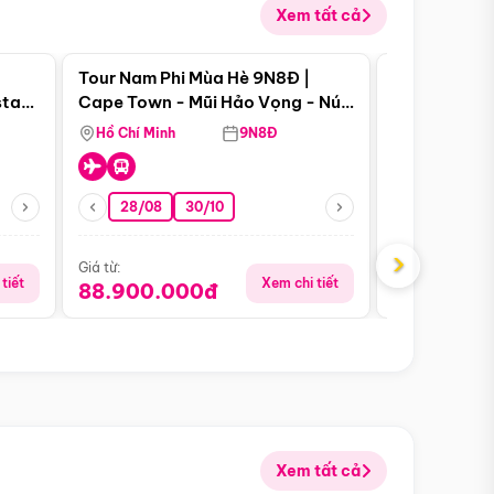
Xem tất cả
 bật
Điểm nổi bật
Tour Nam Phi Mùa Hè 9N8Đ |
Tour Mỹ Mùa
star
Cape Town - Mũi Hảo Vọng - Núi
Hoa Kỳ - Me
Bàn - Johannesburg - Pretoria -
Hồ Chí Minh
9N8Đ
Hồ Chí Minh
Safari - Lodge
28/08
30/10
29/08
›
Giá từ:
Giá từ:
tiết
Xem chi tiết
88.900.000đ
59.900.
Xem tất cả