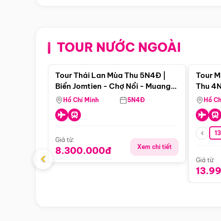
TOUR NƯỚC NGOÀI
Điểm nổi bật
Tour Thái Lan Mùa Thu 5N4Đ |
Tour M
Biển Jomtien - Chợ Nổi - Muang
Thu 4N
Boran - Suanthai (Bay Vietnam
Malacc
Hồ Chí Minh
5N4Đ
Hồ Ch
Airlines)
Singa
1
Giá từ:
Xem chi tiết
8.300.000đ
‹
Giá từ:
13.9