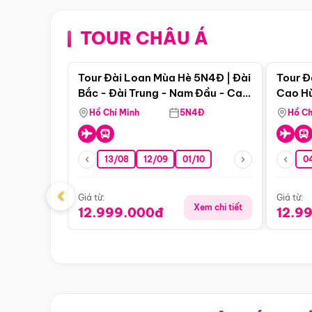
TOUR CHÂU Á
Điểm nổi bật
Tour Đài Loan Mùa Hè 5N4Đ | Đài
Tour Đ
Bắc - Đài Trung - Nam Đầu - Cao
Cao Hù
Hùng ( Bay Vn)
(Bay V
Hồ Chí Minh
5N4Đ
Hồ Ch
13/08
12/09
01/10
0
‹
Giá từ:
Giá từ:
Xem chi tiết
12.999.000đ
12.9