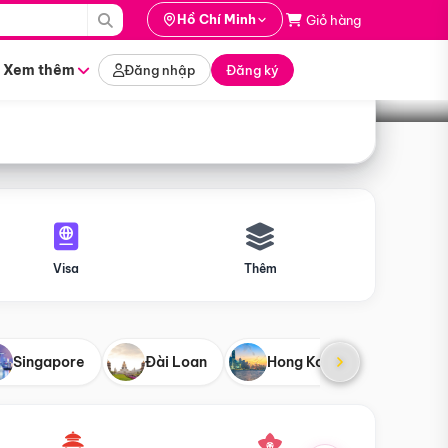
i hành
Hồ Chí Minh
Giỏ hàng
Tìm tour
tháng nào
Xem thêm
Đăng nhập
Đăng ký
Visa
Thêm
Singapore
Đài Loan
Hong Kong
Mỹ