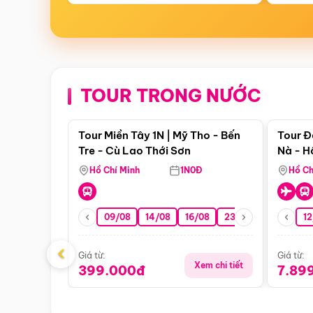
TOUR TRONG NƯỚC
Điểm nổi bật
Tour Miền Tây 1N | Mỹ Tho - Bến
Tour Đ
Tre - Cù Lao Thới Sơn
Nà - H
Nha
Hồ Chí Minh
1N0Đ
Hồ Ch
09/08
14/08
16/08
23/08
30/08
12
0
‹
Giá từ:
Giá từ:
Xem chi tiết
399.000đ
7.89