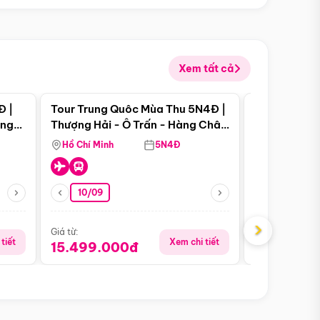
Xem tất cả
 bật
Điểm nổi bật
Đ |
Tour Trung Quôc Mùa Thu 5N4Đ |
Tour Trung
àng
Thượng Hải - Ô Trấn - Hàng Châu
| Thành Đô 
(Tour Không Shopping)
Viên Gấu Tr
Hồ Chí Minh
5N4Đ
Hồ Chí Minh
10/09
21/08
›
Giá từ:
Giá từ:
tiết
Xem chi tiết
15.499.000đ
16.999.0