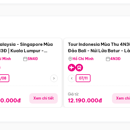
Điểm nổi bật
Điểm nổi
alaysia - Singapore Mùa
Tour Indonesia Mùa Thu 4N3
3Đ | Kuala Lumpur -
Đảo Bali - Núi Lửa Batur - L
a - Johor Baru -
Penglipuran
í Minh
5N4Đ
Hồ Chí Minh
4N3Đ
pore
3/08
07/11
Giá từ:
Xem chi tiết
Xem chi 
90.000đ
12.190.000đ