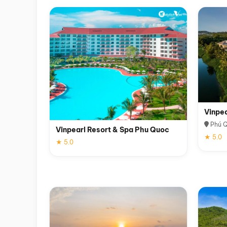
Vinpe
Phú 
Vinpearl Resort & Spa Phu Quoc
★ 5.0
★ 5.0