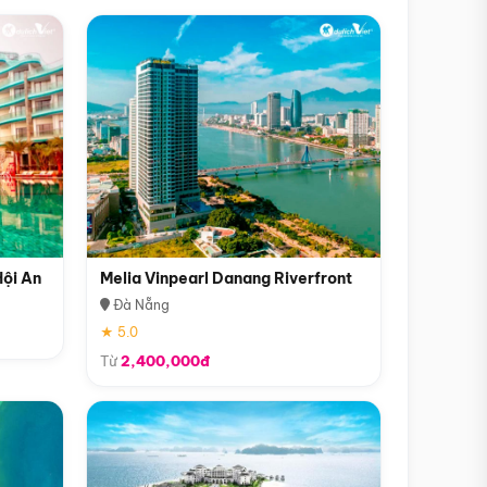
Hội An
Melia Vinpearl Danang Riverfront
Đà Nẵng
★ 5.0
Từ
2,400,000đ