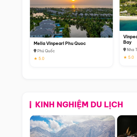
Vinpea
Bay
Melia Vinpearl Phu Quoc
Nha T
Phú Quốc
★ 5.0
★ 5.0
KINH NGHIỆM DU LỊCH