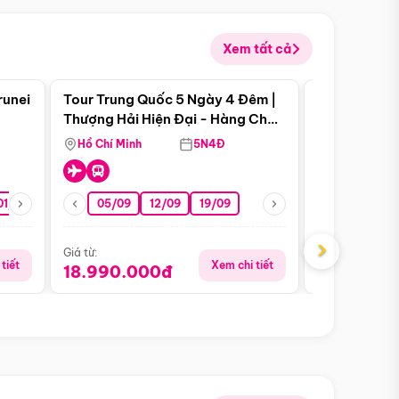
Xem tất cả
 bật
Điểm nổi bật
runei
Tour Trung Quốc 5 Ngày 4 Đêm |
Tour Trung 
Tour Hè
Thượng Hải Hiện Đại - Hàng Châu
Ân Thi - Trư
Nên Thơ - Ô Trấn Cổ Kính
Hồ Chí Minh
5N4Đ
Hồ Chí Minh
01/10
15/10
29/10
05/09
12/09
19/09
16/08
›
Giá từ:
Giá từ:
tiết
Xem chi tiết
18.990.000đ
16.990.0