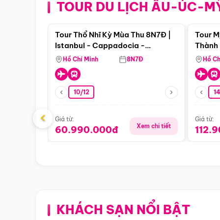
TOUR DU LỊCH ÂU-ÚC-M
Điểm nổi bật
Tour Thổ Nhĩ Kỳ Mùa Thu 8N7Đ |
Tour M
Istanbul - Cappadocia -
Thành 
Pamukkale
Thiên 
Hồ Chí Minh
8N7Đ
Hồ Ch
10/12
1
‹
Giá từ:
Giá từ:
Xem chi tiết
60.990.000đ
112.
KHÁCH SẠN NỔI BẬT