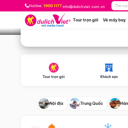
Bạn muốn đi đâu?
*
Hotline:
1900 1177
info@dulichviet.com.vn
Tour trọn gói
Vé máy bay
Tour trọn gói
Khách sạn
Nội địa
Trung Quốc
Hàn