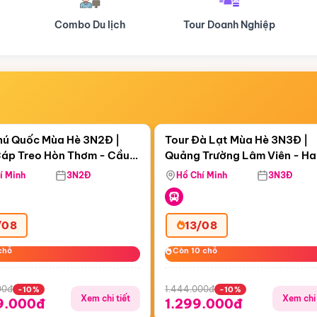
Tour Doanh Nghiệp
Du lịch Hành Hương
Điểm nổi bật
Điểm nổi
ngày 13:47:12
Còn
05 ngày 13:47:12
hú Quốc Mùa Hè 3N2Đ |
Tour Đà Lạt Mùa Hè 3N3Đ |
áp Treo Hòn Thơm - Cầu
Quảng Trường Lâm Viên - H
áp Treo Hòn Thơm
Công Viên Nước Aquatopia
Hill - Puppy Farm
í Minh
3N2Đ
Hồ Chí Minh
3N3Đ
/08
13/08
chỗ
chỗ
Còn 10 chỗ
Còn 10 chỗ
00đ
1.444.000đ
-10%
-10%
Xem chi tiết
Xem chi 
9.000đ
1.299.000đ