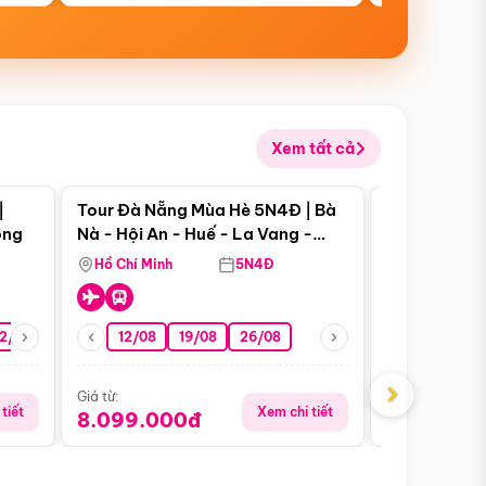
Xem tất cả
 bật
Điểm nổi bật
|
Tour Đà Nẵng Mùa Hè 5N4Đ | Bà
Tour Đà Nẵn
ong
Nà - Hội An - Huế - La Vang -
Nà - Hội An
Động Thiên Đường
Nha
Hồ Chí Minh
5N4Đ
Hồ Chí Minh
2/08
26/08
05/09
12/08
19/08
09/09
26/08
12/09
13/08
›
Giá từ:
Giá từ:
tiết
Xem chi tiết
8.099.000đ
6.899.00