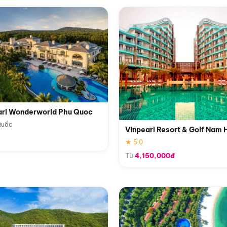
arl Wonderworld Phu Quoc
Quốc
Vinpearl Resort & Golf Nam 
★ 5.0
Từ
4,150,000đ