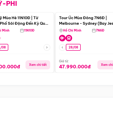
Ỹ-PHI
Điểm nổi bật
Điểm nổi
ỹ Mùa Hè 11N10Đ | Từ
Tour Úc Mùa Đông 7N6Đ |
Phố Sôi Động Đến Kỳ Quan
Melbourne - Sydney (Bay Je
Nhiên Mỹ
Airways)
í Minh
11N10Đ
Hồ Chí Minh
7N6Đ
4/08
28/08
Giá từ:
Xem chi tiết
Xem chi 
900.000đ
47.990.000đ