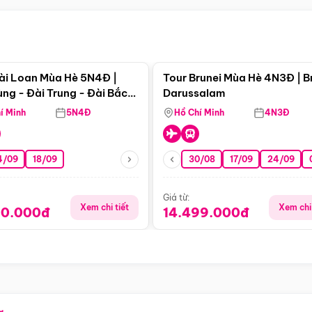
Điểm nổi bật
Điểm nổi
ài Loan Mùa Hè 5N4Đ |
Tour Brunei Mùa Hè 4N3Đ | B
ng - Đài Trung - Đài Bắc
Darussalam
j)
í Minh
5N4Đ
Hồ Chí Minh
4N3Đ
4/09
18/09
30/08
17/09
24/09
Giá từ:
Xem chi tiết
Xem chi 
90.000đ
14.499.000đ