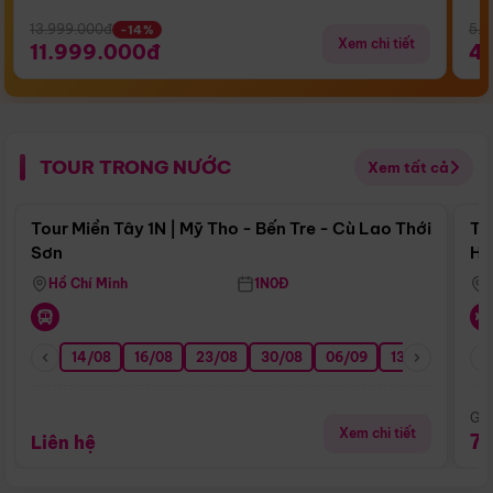
13.999.000đ
5.5
-14%
Xem chi tiết
11.999.000đ
4
TOUR TRONG NƯỚC
Xem tất cả
Điểm nổi bật
Tour Miền Tây 1N | Mỹ Tho - Bến Tre - Cù Lao Thới
To
Sơn
Hu
Hồ Chí Minh
1N0Đ
14/08
16/08
23/08
30/08
06/09
13/09
20/0
Giá
Xem chi tiết
7
Liên hệ