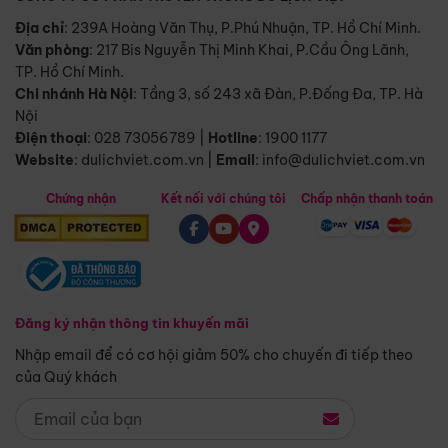
Địa chỉ
: 239A Hoàng Văn Thụ, P.Phú Nhuận, TP. Hồ Chí Minh.
Văn phòng
:
217 Bis Nguyễn Thị Minh Khai, P.Cầu Ông Lãnh,
TP. Hồ Chí Minh.
Chi nhánh Hà Nội
:
Tầng 3, số 243 xã Đàn, P.Đống Đa, TP. Hà
Nội
Điện thoại
:
028 73056789
|
Hotline
:
1900 1177
Website
:
dulichviet.com.vn
|
Email
:
info@dulichviet.com.vn
Chứng nhận
Kết nối với chúng tôi
Chấp nhận thanh toán
Đăng ký nhận thông tin khuyến mãi
Nhập email để có cơ hội giảm 50% cho chuyến đi tiếp theo
của Quý khách