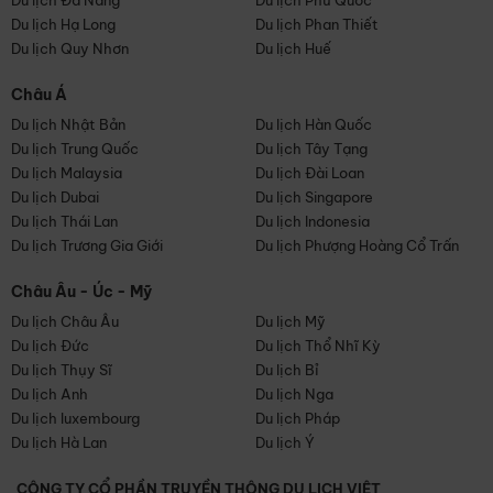
Du lịch Đà Nẵng
Du lịch Phú Quốc
Du lịch Hạ Long
Du lịch Phan Thiết
Du lịch Quy Nhơn
Du lịch Huế
Châu Á
Du lịch Nhật Bản
Du lịch Hàn Quốc
Du lịch Trung Quốc
Du lịch Tây Tạng
Du lịch Malaysia
Du lịch Đài Loan
Du lịch Dubai
Du lịch Singapore
Du lịch Thái Lan
Du lịch Indonesia
Du lịch Trương Gia Giới
Du lịch Phượng Hoàng Cổ Trấn
Châu Âu - Úc - Mỹ
Du lịch Châu Âu
Du lịch Mỹ
Du lịch Đức
Du lịch Thổ Nhĩ Kỳ
Du lịch Thụy Sĩ
Du lịch Bỉ
Du lịch Anh
Du lịch Nga
Du lịch luxembourg
Du lịch Pháp
Du lịch Hà Lan
Du lịch Ý
CÔNG TY CỔ PHẦN TRUYỀN THÔNG DU LỊCH VIỆT