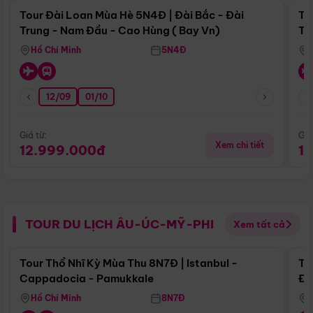
Tour Đài Loan Mùa Hè 5N4Đ | Đài Bắc - Đài
To
Trung - Nam Đầu - Cao Hùng ( Bay Vn)
Tr
Hồ Chí Minh
5N4Đ
12/09
01/10
Giá từ:
Giá
Xem chi tiết
12.999.000đ
1
TOUR DU LỊCH ÂU-ÚC-MỸ-PHI
Xem tất cả
Điểm nổi bật
Tour Thổ Nhĩ Kỳ Mùa Thu 8N7Đ | Istanbul -
To
Cappadocia - Pamukkale
Đế
Hồ Chí Minh
8N7Đ