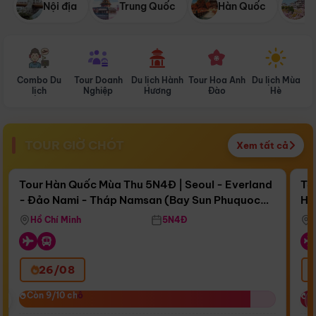
Nội địa
Trung Quốc
Hàn Quốc
N
Combo Du
Tour Doanh
Du lịch Hành
Tour Hoa Anh
Du lịch Mùa
D
lịch
Nghiệp
Hương
Đào
Hè
TOUR GIỜ CHÓT
Xem tất cả
Điểm nổi bật
Còn
17 ngày 04:25:06
Cò
Tour Hàn Quốc Mùa Thu 5N4Đ | Seoul - Everland
To
- Đảo Nami - Tháp Namsan (Bay Sun Phuquoc
Hò
Bay Sun Phuquoc Airways
Tặ
Airways)
Aq
Hồ Chí Minh
5N4Đ
26/08
‹
Còn 9/10 chỗ
Còn 9/10 chỗ
C
C