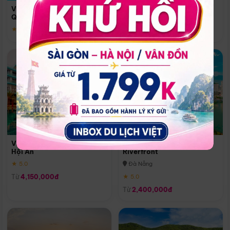
Quoc
Vinpearl Resort & Spa Phu
Phú Quốc
Quoc
★ 5.0
★ 5.0
Vinpearl Resort & Golf Nam
Melia Vinpearl Danang
Hội An
Riverfront
★ 5.0
Đà Nẵng
Từ
4,150,000đ
★ 5.0
Từ
2,400,000đ