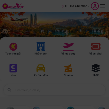
TP. Hồ Chí Minh
Tour trọn gói
Khách sạn
Vé máy bay
Vé vui chơi
Thêm
Visa
Xe đưa đón
Combo