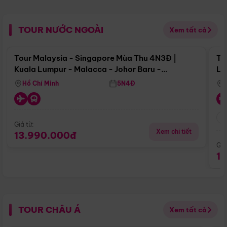
TOUR NƯỚC NGOÀI
Xem tất cả
Điểm nổi bật
Tour Malaysia - Singapore Mùa Thu 4N3Đ |
To
Kuala Lumpur - Malacca - Johor Baru -
Lử
Singapore
Hồ Chí Minh
5N4Đ
Giá từ:
Xem chi tiết
13.990.000đ
Giá
1
TOUR CHÂU Á
Xem tất cả
Điểm nổi bật