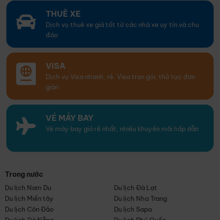
THUÊ XE
Dịch vụ thuê xe giá tốt từ các nhà xe uy tín và chu
đáo
VISA
Dịch vụ Visa nhanh, rẻ. Visa trọn gói, thủ tục đơn
giản
VÉ MÁY BAY
Vé máy bay giá rẻ nhất, nhiều khuyến mãi hấp dẫn
Trong nước
Du lịch Nam Du
Du lịch Đà Lạt
Du lịch Miền tây
Du lịch Nha Trang
Du lịch Côn Đảo
Du lịch Sapa