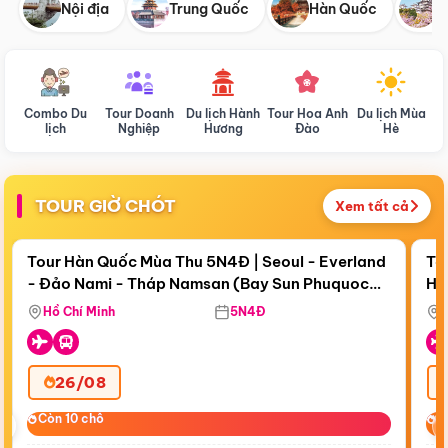
Nội địa
Trung Quốc
Hàn Quốc
N
Combo Du
Tour Doanh
Du lịch Hành
Tour Hoa Anh
Du lịch Mùa
D
lịch
Nghiệp
Hương
Đào
Hè
TOUR GIỜ CHÓT
Xem tất cả
Điểm nổi bật
Còn
18 ngày 01:58:18
Cò
Tour Hàn Quốc Mùa Thu 5N4Đ | Seoul - Everland
To
- Đảo Nami - Tháp Namsan (Bay Sun Phuquoc
Hò
Bay Sun Phuquoc Airways
Tặ
Airways)
Aq
Hồ Chí Minh
5N4Đ
26/08
‹
Còn 10 chỗ
Còn 10 chỗ
C
C