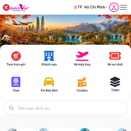
TP. Hồ Chí Minh
Tour trọn gói
Khách sạn
Vé máy bay
Vé vui chơi
Thêm
Visa
Xe đưa đón
Combo