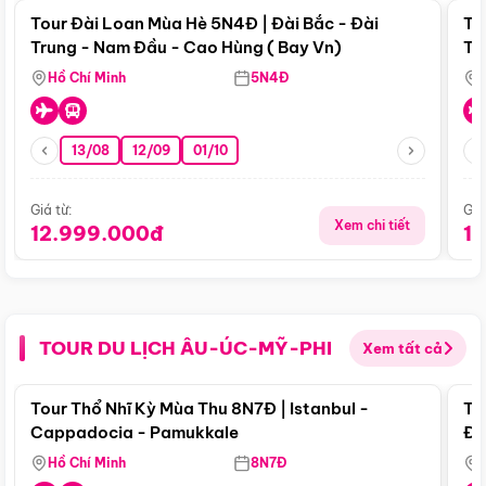
Tour Đài Loan Mùa Hè 5N4Đ | Đài Bắc - Đài
To
Trung - Nam Đầu - Cao Hùng ( Bay Vn)
Tr
Hồ Chí Minh
5N4Đ
13/08
12/09
01/10
Giá từ:
Giá
Xem chi tiết
12.999.000đ
1
TOUR DU LỊCH ÂU-ÚC-MỸ-PHI
Xem tất cả
Điểm nổi bật
Tour Thổ Nhĩ Kỳ Mùa Thu 8N7Đ | Istanbul -
To
Cappadocia - Pamukkale
Đế
Hồ Chí Minh
8N7Đ