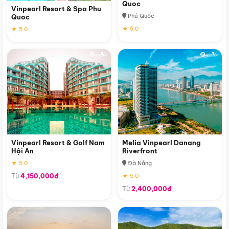
Quoc
Vinpearl Resort & Spa Phu
Phú Quốc
Quoc
★ 5.0
★ 5.0
Vinpearl Resort & Golf Nam
Melia Vinpearl Danang
Hội An
Riverfront
★ 5.0
Đà Nẵng
Từ
4,150,000đ
★ 5.0
Từ
2,400,000đ