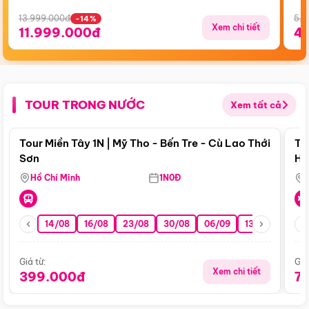
13.999.000đ
5.5
-14%
Xem chi tiết
11.999.000đ
4
TOUR TRONG NƯỚC
Xem tất cả
Điểm nổi bật
Tour Miền Tây 1N | Mỹ Tho - Bến Tre - Cù Lao Thới
To
Sơn
Hu
Hồ Chí Minh
1N0Đ
14/08
16/08
23/08
30/08
06/09
13/09
20/0
Giá từ:
Giá
Xem chi tiết
399.000đ
7