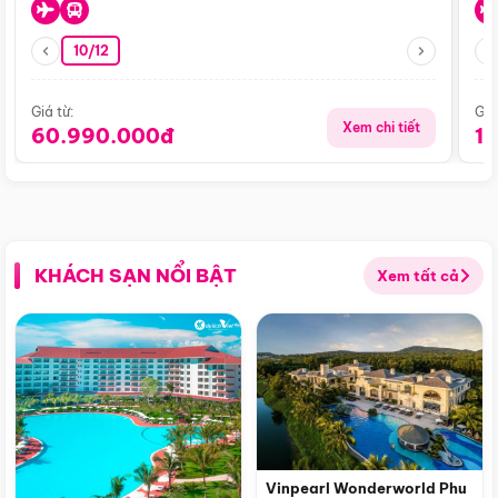
10/12
Giá từ:
Giá
Xem chi tiết
60.990.000đ
1
KHÁCH SẠN NỔI BẬT
Xem tất cả
Vinpearl Wonderworld Phu