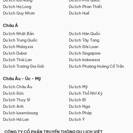
Du lịch Đà Nẵng
Du lịch Phú Quốc
Du lịch Hạ Long
Du lịch Phan Thiết
Du lịch Quy Nhơn
Du lịch Huế
Châu Á
Du lịch Nhật Bản
Du lịch Hàn Quốc
Du lịch Trung Quốc
Du lịch Tây Tạng
Du lịch Malaysia
Du lịch Đài Loan
Du lịch Dubai
Du lịch Singapore
Du lịch Thái Lan
Du lịch Indonesia
Du lịch Trương Gia Giới
Du lịch Phượng Hoàng Cổ Trấn
Châu Âu - Úc - Mỹ
Du lịch Châu Âu
Du lịch Mỹ
Du lịch Đức
Du lịch Thổ Nhĩ Kỳ
Du lịch Thụy Sĩ
Du lịch Bỉ
Du lịch Anh
Du lịch Nga
Du lịch luxembourg
Du lịch Pháp
Du lịch Hà Lan
Du lịch Ý
CÔNG TY CỔ PHẦN TRUYỀN THÔNG DU LỊCH VIỆT