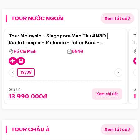
TOUR NƯỚC NGOÀI
Xem tất cả
Điểm nổi bật
Tour Malaysia - Singapore Mùa Thu 4N3Đ |
To
Kuala Lumpur - Malacca - Johor Baru -
Lử
Singapore
Hồ Chí Minh
5N4Đ
13/08
Giá từ:
Giá
Xem chi tiết
13.990.000đ
1
TOUR CHÂU Á
Xem tất cả
Điểm nổi bật