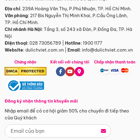
Địa chỉ
: 239A Hoàng Văn Thụ, P.Phú Nhuận, TP. Hồ Chí Minh.
Văn phòng
:
217 Bis Nguyễn Thị Minh Khai, P.Cầu Ông Lãnh,
TP. Hồ Chí Minh.
Chi nhánh Hà Nội
:
Tầng 3, số 243 xã Đàn, P.Đống Đa, TP. Hà
Nội
Điện thoại
:
028 73056789
|
Hotline
:
1900 1177
Website
:
dulichviet.com.vn
|
Email
:
info@dulichviet.com.vn
Chứng nhận
Kết nối với chúng tôi
Chấp nhận thanh toán
Đăng ký nhận thông tin khuyến mãi
Nhập email để có cơ hội giảm 50% cho chuyến đi tiếp theo
của Quý khách