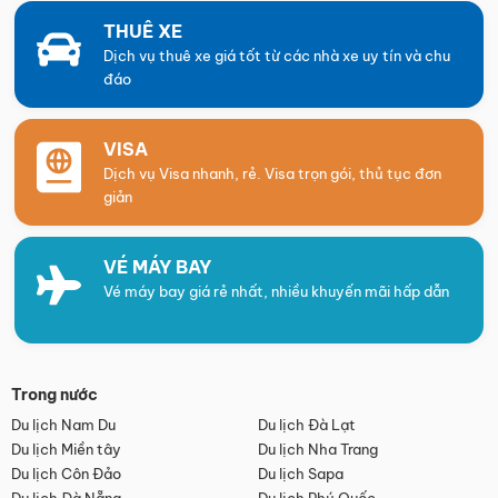
THUÊ XE
Dịch vụ thuê xe giá tốt từ các nhà xe uy tín và chu
đáo
VISA
Dịch vụ Visa nhanh, rẻ. Visa trọn gói, thủ tục đơn
giản
VÉ MÁY BAY
Vé máy bay giá rẻ nhất, nhiều khuyến mãi hấp dẫn
Trong nước
Du lịch Nam Du
Du lịch Đà Lạt
Du lịch Miền tây
Du lịch Nha Trang
Du lịch Côn Đảo
Du lịch Sapa