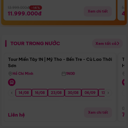
13.999.000đ
5.5
-14%
Xem chi tiết
11.999.000đ
4
TOUR TRONG NƯỚC
Xem tất cả
Điểm nổi bật
Tour Miền Tây 1N | Mỹ Tho - Bến Tre - Cù Lao Thới
To
Sơn
Hu
Hồ Chí Minh
1N0Đ
14/08
16/08
23/08
30/08
06/09
13/09
20/0
Giá
Xem chi tiết
7
Liên hệ