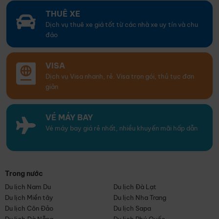
THUÊ XE
Dịch vụ thuê xe giá tốt từ các nhà xe uy tín và chu
đáo
VISA
Dịch vụ Visa nhanh, rẻ. Visa trọn gói, thủ tục đơn
giản
VÉ MÁY BAY
Vé máy bay giá rẻ nhất, nhiều khuyến mãi hấp dẫn
Trong nước
Du lịch Nam Du
Du lịch Đà Lạt
Du lịch Miền tây
Du lịch Nha Trang
Du lịch Côn Đảo
Du lịch Sapa