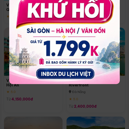
Quoc
Vinpearl Resort & Spa Phu
Phú Quốc
Quoc
★ 5.0
★ 5.0
Vinpearl Resort & Golf Nam
Melia Vinpearl Danang
Hội An
Riverfront
★ 5.0
Đà Nẵng
Từ
4,150,000đ
★ 5.0
Từ
2,400,000đ