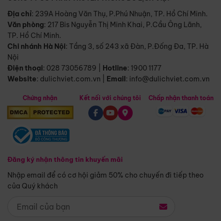
Địa chỉ
: 239A Hoàng Văn Thụ, P.Phú Nhuận, TP. Hồ Chí Minh.
Văn phòng
:
217 Bis Nguyễn Thị Minh Khai, P.Cầu Ông Lãnh,
TP. Hồ Chí Minh.
Chi nhánh Hà Nội
:
Tầng 3, số 243 xã Đàn, P.Đống Đa, TP. Hà
Nội
Điện thoại
:
028 73056789
|
Hotline
:
1900 1177
Website
:
dulichviet.com.vn
|
Email
:
info@dulichviet.com.vn
Chứng nhận
Kết nối với chúng tôi
Chấp nhận thanh toán
Đăng ký nhận thông tin khuyến mãi
Nhập email để có cơ hội giảm 50% cho chuyến đi tiếp theo
của Quý khách