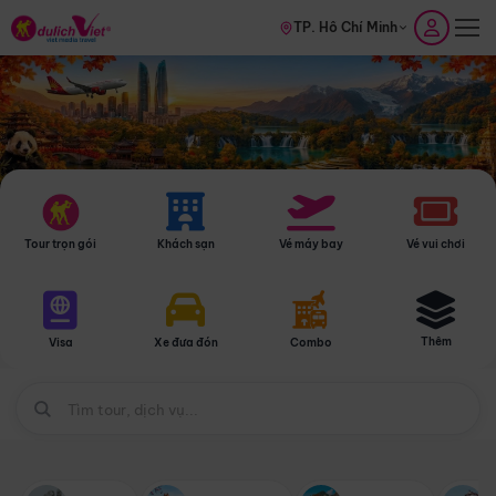
TP. Hồ Chí Minh
Tour trọn gói
Khách sạn
Vé máy bay
Vé vui chơi
Thêm
Visa
Xe đưa đón
Combo