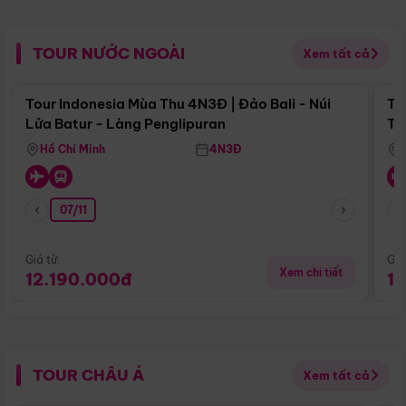
TOUR NƯỚC NGOÀI
Xem tất cả
Điểm nổi bật
Tour Indonesia Mùa Thu 4N3Đ | Đảo Bali - Núi
To
Lửa Batur - Làng Penglipuran
Tr
Hồ Chí Minh
4N3Đ
07/11
Giá từ:
Giá
Xem chi tiết
12.190.000đ
1
TOUR CHÂU Á
Xem tất cả
Điểm nổi bật