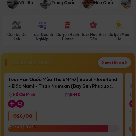
Nội địa
Trung Quốc
Hàn Quốc
N
Combo Du
Tour Doanh
Du lịch Hành
Tour Hoa Anh
Du lịch Mùa
D
lịch
Nghiệp
Hương
Đào
Hè
TOUR GIỜ CHÓT
Xem tất cả
Điểm nổi bật
Còn
16 ngày 15:21:19
Cò
Tour Hàn Quốc Mùa Thu 5N4Đ | Seoul - Everland
To
- Đảo Nami - Tháp Namsan (Bay Sun Phuquoc
Hò
Bay Sun Phuquoc Airways
Tặ
Airways)
Aq
Hồ Chí Minh
5N4Đ
26/08
‹
Còn 9/10 chỗ
Còn 9/10 chỗ
C
C