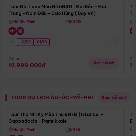
Tour Đài Loan Mùa Hè 5N4Đ | Đài Bắc - Đài
To
Trung - Nam Đầu - Cao Hùng ( Bay Vn)
Tr
Hồ Chí Minh
5N4Đ
12/09
01/10
Giá từ:
Giá
Xem chi tiết
12.999.000đ
1
TOUR DU LỊCH ÂU-ÚC-MỸ-PHI
Xem tất cả
Điểm nổi bật
Tour Thổ Nhĩ Kỳ Mùa Thu 8N7Đ | Istanbul -
To
Cappadocia - Pamukkale
Đế
Hồ Chí Minh
8N7Đ