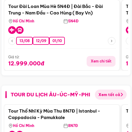
Tour Đài Loan Mùa Hè 5N4Đ | Đài Bắc - Đài
To
Trung - Nam Đầu - Cao Hùng ( Bay Vn)
Tr
Hồ Chí Minh
5N4Đ
13/08
12/09
01/10
Giá từ:
Giá
Xem chi tiết
12.999.000đ
1
TOUR DU LỊCH ÂU-ÚC-MỸ-PHI
Xem tất cả
Điểm nổi bật
Tour Thổ Nhĩ Kỳ Mùa Thu 8N7Đ | Istanbul -
To
Cappadocia - Pamukkale
Hồ Chí Minh
8N7Đ