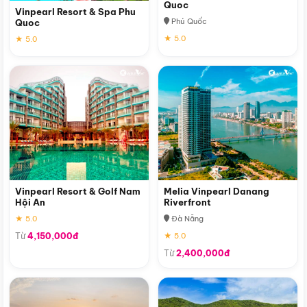
Quoc
Vinpearl Resort & Spa Phu
Phú Quốc
Quoc
★ 5.0
★ 5.0
Vinpearl Resort & Golf Nam
Melia Vinpearl Danang
Hội An
Riverfront
★ 5.0
Đà Nẵng
Từ
4,150,000đ
★ 5.0
Từ
2,400,000đ