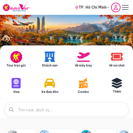
TP. Hồ Chí Minh
Tour trọn gói
Khách sạn
Vé máy bay
Vé vui chơi
Thêm
Visa
Xe đưa đón
Combo