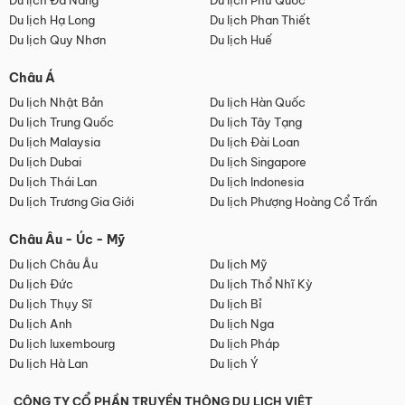
Du lịch Đà Nẵng
Du lịch Phú Quốc
Du lịch Hạ Long
Du lịch Phan Thiết
Du lịch Quy Nhơn
Du lịch Huế
Châu Á
Du lịch Nhật Bản
Du lịch Hàn Quốc
Du lịch Trung Quốc
Du lịch Tây Tạng
Du lịch Malaysia
Du lịch Đài Loan
Du lịch Dubai
Du lịch Singapore
Du lịch Thái Lan
Du lịch Indonesia
Du lịch Trương Gia Giới
Du lịch Phượng Hoàng Cổ Trấn
Châu Âu - Úc - Mỹ
Du lịch Châu Âu
Du lịch Mỹ
Du lịch Đức
Du lịch Thổ Nhĩ Kỳ
Du lịch Thụy Sĩ
Du lịch Bỉ
Du lịch Anh
Du lịch Nga
Du lịch luxembourg
Du lịch Pháp
Du lịch Hà Lan
Du lịch Ý
CÔNG TY CỔ PHẦN TRUYỀN THÔNG DU LỊCH VIỆT