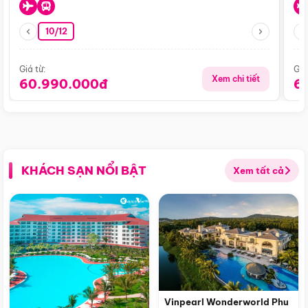
10/12
Giá từ:
Giá
Xem chi tiết
60.990.000đ
6
KHÁCH SẠN NỔI BẬT
Xem tất cả
Vinpearl Wonderworld Phu