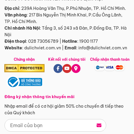
Địa chỉ
: 239A Hoàng Văn Thụ, P.Phú Nhuận, TP. Hồ Chí Minh.
Văn phòng
:
217 Bis Nguyễn Thị Minh Khai, P.Cầu Ông Lãnh,
TP. Hồ Chí Minh.
Chi nhánh Hà Nội
:
Tầng 3, số 243 xã Đàn, P.Đống Đa, TP. Hà
Nội
Điện thoại
:
028 73056789
|
Hotline
:
1900 1177
Website
:
dulichviet.com.vn
|
Email
:
info@dulichviet.com.vn
Chứng nhận
Kết nối với chúng tôi
Chấp nhận thanh toán
Đăng ký nhận thông tin khuyến mãi
Nhập email để có cơ hội giảm 50% cho chuyến đi tiếp theo
của Quý khách