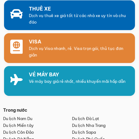
THUÊ XE
Dịch vụ thuê xe giá tốt từ các nhà xe uy tín và chu
đáo
VISA
Dịch vụ Visa nhanh, rẻ. Visa trọn gói, thủ tục đơn
giản
VÉ MÁY BAY
Vé máy bay giá rẻ nhất, nhiều khuyến mãi hấp dẫn
Trong nước
Du lịch Nam Du
Du lịch Đà Lạt
Du lịch Miền tây
Du lịch Nha Trang
Du lịch Côn Đảo
Du lịch Sapa