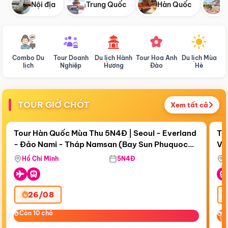
Nội địa
Trung Quốc
Hàn Quốc
N
Combo Du
Tour Doanh
Du lịch Hành
Tour Hoa Anh
Du lịch Mùa
D
lịch
Nghiệp
Hương
Đào
Hè
TOUR GIỜ CHÓT
Xem tất cả
Điểm nổi bật
Còn
19 ngày 17:32:29
Cò
Tour Hàn Quốc Mùa Thu 5N4Đ | Seoul - Everland
To
- Đảo Nami - Tháp Namsan (Bay Sun Phuquoc
Vi
Airways)
Hồ Chí Minh
5N4Đ
26/08
‹
Còn 10 chỗ
Còn 10 chỗ
C
C