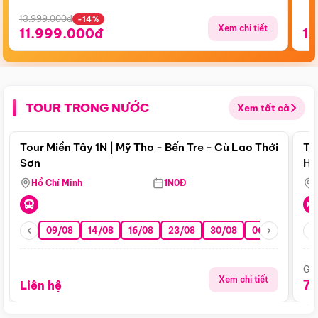
13.999.000đ
-14%
Xem chi tiết
11.999.000đ
1.
TOUR TRONG NƯỚC
Xem tất cả
Điểm nổi bật
Tour Miền Tây 1N | Mỹ Tho - Bến Tre - Cù Lao Thới
To
Sơn
Hu
Hồ Chí Minh
1N0Đ
09/08
14/08
16/08
23/08
30/08
06/09
Giá
Xem chi tiết
7
Liên hệ