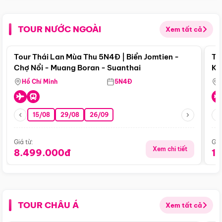
TOUR NƯỚC NGOÀI
Xem tất cả
Điểm nổi bật
Tour Thái Lan Mùa Thu 5N4Đ | Biển Jomtien -
To
Chợ Nổi - Muang Boran - Suanthai
Ku
Si
Hồ Chí Minh
5N4Đ
15/08
29/08
26/09
Giá từ:
Giá
Xem chi tiết
8.499.000đ
1
TOUR CHÂU Á
Xem tất cả
Điểm nổi bật